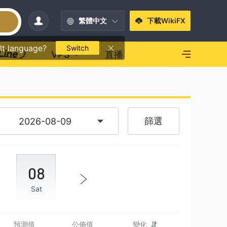
繁體中文
下載WikiFX
lt language?
Switch
VPS
直播
篩選
08
Sat
預測值
公佈值
變化