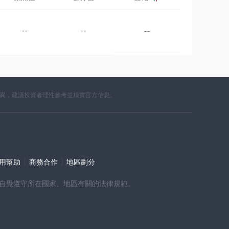
--
--
--
差異，建議投資者理性參考並核實官方信息。
|
|
使用幫助
商務合作
地區劃分
時，請自覺遵守所在國家、地區有關的法律規範。