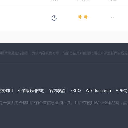
--
開資料和用戶意見進行整理，力求內容真實可靠，但部分信息可能隨時間或來源更新而有所
|
|
|
|
|
搜索調用
企業版(天眼號)
官方驗證
EXPO
WikiResearch
VPS
端產品是一款面向全球用戶的企業信息查詢工具。用戶在使用WikiFX產品