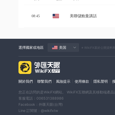
美聯儲鮑曼講話
08:45
選擇國家或地區
美国
※ WikiFX基於公
|
|
|
|
|
關於我們
聯繫我們
風險提示
使用條款
隱私聲明
您正在訪問的是WikiFX網站。 WikiFX互聯網及其移動
客服電話：006531388986
Facebook：外匯天眼(台灣)
Line 訂閱號：@wikifxtw