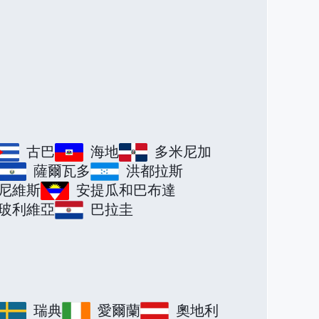
古巴
海地
多米尼加
薩爾瓦多
洪都拉斯
尼維斯
安提瓜和巴布達
玻利維亞
巴拉圭
瑞典
愛爾蘭
奧地利