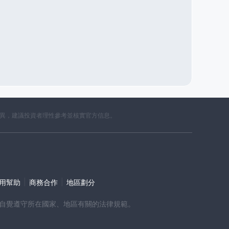
布羅陀
法屬南部領地
南桑威奇群島
庫克群島
京群島
所羅門群島
阿富汗
差異，建議投資者理性參考並核實官方信息。
|
|
使用幫助
商務合作
地區劃分
時，請自覺遵守所在國家、地區有關的法律規範。