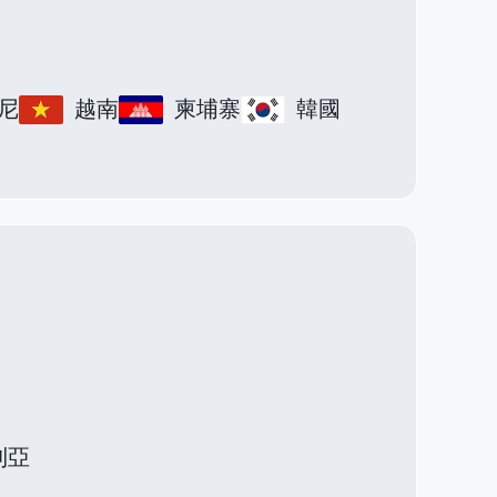
尼
越南
柬埔寨
韓國
利亞