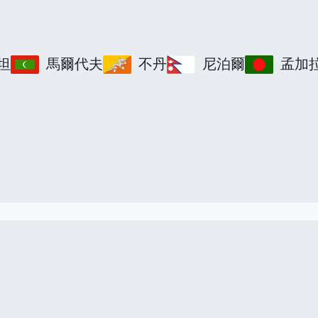
坦
馬爾代夫
不丹
尼泊爾
孟加