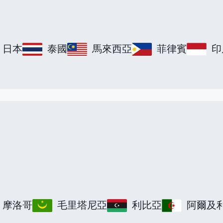
日本
泰國
馬來西亞
菲律賓
印
摩洛哥
毛里塔尼亞
利比亞
阿爾及