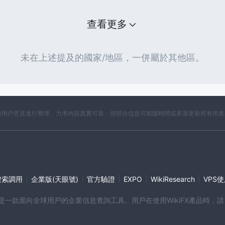
島
瓜德羅普
格陵蘭
基里巴斯
直
查看更多
那
奧蘭群島
斐濟群島
南喬治亞島和
誕島
開曼群島
緬甸
文萊
維爾
黑
百慕大
美屬薩摩亞
南極洲
未在上述提及的國家/地區，一併屬於其他區。
開資料和用戶意見進行整理，力求內容真實可靠，但部分信息可能隨時間或來源更新而有所
|
|
|
|
|
搜索調用
企業版(天眼號)
官方驗證
EXPO
WikiResearch
VPS
端產品是一款面向全球用戶的企業信息查詢工具。用戶在使用WikiFX產品