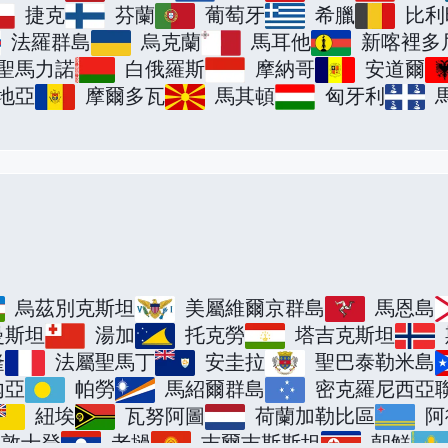
捷克
芬蘭
葡萄牙
希臘
比利
法羅群島
烏克蘭
馬耳他
新喀裡多
聖馬力諾
白俄羅斯
摩納哥
安道爾
地亞
摩爾多瓦
馬其頓
匈牙利
烏茲別克斯坦
美屬維爾京群島
馬恩島
曼斯坦
湯加
托克勞
塔吉克斯坦
隆
法屬聖馬丁
安圭拉
聖巴泰勒米島
內亞
帕勞
馬紹爾群島
密克羅尼西亞
紐埃
瓦努阿圖
荷蘭加勒比區
阿
支敦士登
老撾
吉爾吉斯斯坦
朝鮮