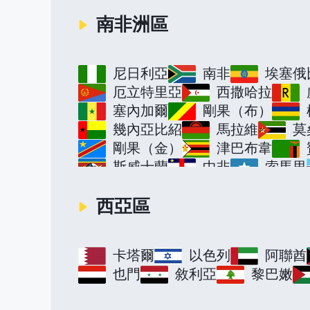
南非洲區
尼日利亞
南非
埃塞俄
厄立特里亞
西撒哈拉
塞內加爾
剛果（布）
幾內亞比紹
馬拉維
莫
剛果（金）
津巴布韋
斯威士蘭
中非
索馬里
西亞區
卡塔爾
以色列
阿聯酋
也門
敘利亞
黎巴嫩