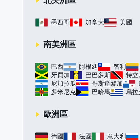
墨西哥
加拿大
美國
南美洲區
巴西
阿根廷
智利
牙買加
巴巴多斯
特立
尼加拉瓜
哥斯達黎加
多米尼克
巴哈馬
烏拉
歐洲區
德國
法國
意大利