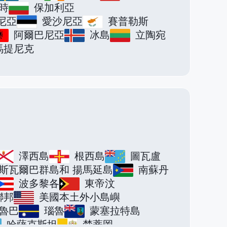
時
保加利亞
尼亞
愛沙尼亞
賽普勒斯
阿爾巴尼亞
冰島
立陶宛
馬提尼克
澤西島
根西島
圖瓦盧
斯瓦爾巴群島和 揚馬延島
南蘇丹
波多黎各
東帝汶
聯邦
美國本土外小島嶼
魯巴
瑙魯
蒙塞拉特島
哈薩克斯坦
梵蒂岡