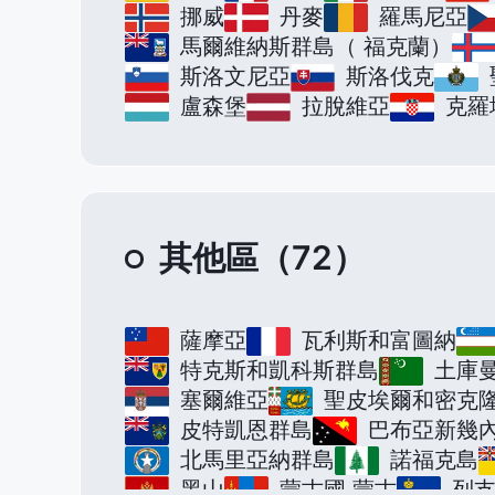
挪威
丹麥
羅馬尼亞
馬爾維納斯群島（ 福克蘭）
斯洛文尼亞
斯洛伐克
盧森堡
拉脫維亞
克羅
其他區（72）
薩摩亞
瓦利斯和富圖納
特克斯和凱科斯群島
土庫
塞爾維亞
聖皮埃爾和密克
皮特凱恩群島
巴布亞新幾
北馬里亞納群島
諾福克島
黑山
蒙古國 蒙古
列