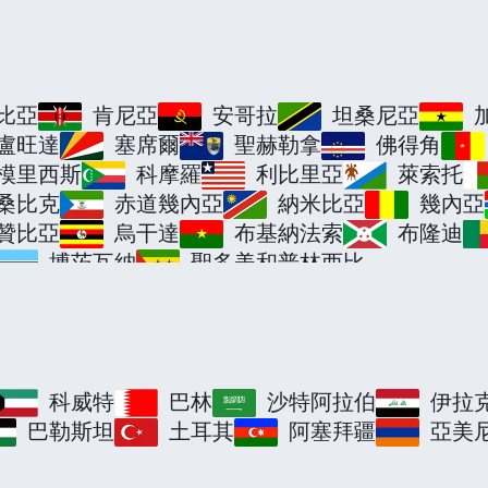
比亞
肯尼亞
安哥拉
坦桑尼亞
盧旺達
塞席爾
聖赫勒拿
佛得角
模里西斯
科摩羅
利比里亞
萊索托
桑比克
赤道幾內亞
納米比亞
幾內亞
贊比亞
烏干達
布基納法索
布隆迪
博茨瓦納
聖多美和普林西比
科威特
巴林
沙特阿拉伯
伊拉
巴勒斯坦
土耳其
阿塞拜疆
亞美