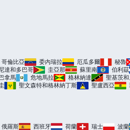
哥倫比亞
委內瑞拉
厄瓜多爾
秘魯
尼達和多巴哥
圭亞那
蘇里南
伯利茲
巴拿馬
危地馬拉
格林納達
聖基茨和
圭
聖文森特和格林納丁斯
聖盧西亞
俄羅斯
西班牙
荷蘭
瑞士
波蘭