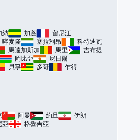
加納
加蓬
留尼汪
喀麥隆
塞拉利昂
科特迪瓦
馬達加斯加
馬里
吉布提
岡比亞
尼日爾
貝寧
多哥
乍得
克
阿曼
約旦
伊朗
尼亞
格魯吉亞