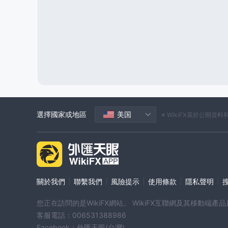
赫德島和麥克唐納群島
關
法屬波利尼西亞
法屬圭亞
馬約特
科科斯群島
聖
印度洋領地
布韋島
波
選擇國家或地區
美国
※ WikiFX基於公
|
|
|
|
|
關於我們
聯繫我們
風險提示
使用條款
隱私聲明
您正在訪問的是WikiFX網站。 WikiFX互聯網及其移動
客服電話：006531388986
Facebook：外匯天眼(台灣)