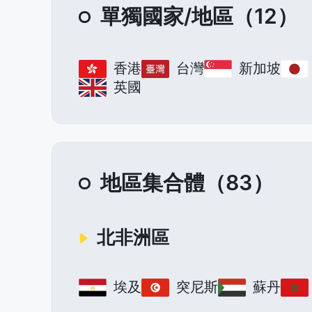
單獨國家/地區（12）
香港
台灣
新加坡
英國
地區集合體（83）
北非洲區
埃及
突尼斯
蘇丹