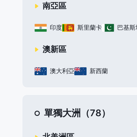
南亞區
印度
斯里蘭卡
巴基斯
澳新區
澳大利亞
新西蘭
單獨大洲（78）
北美洲區