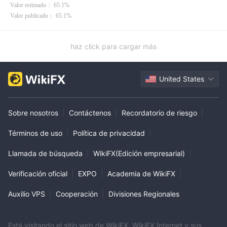
Valor estimado： 65.1%
Valor publicado： 65.1%
haz click para cargar más
United States
Sobre nosotros
|
Contáctenos
|
Recordatorio de riesgo
|
Términos de uso
|
Política de privacidad
|
Llamada de búsqueda
|
WikiFX(Edición empresarial)
|
Verificación oficial
|
EXPO
|
Academia de WikiFX
|
Auxilio VPS
|
Cooperación
|
Divisiones Regionales
Está visitando el sitio web de WikiFX. WikiFX Internet y sus