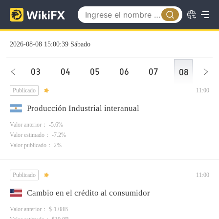
2026-08-08 15:00:39 Sábado
03
04
05
06
07
08
Publicado
11:00
Producción Industrial interanual
Valor anterior： -5.6%
Valor estimado： -7.2%
Valor publicado： 2%
Publicado
11:00
Cambio en el crédito al consumidor
Valor anterior： $-1.08B