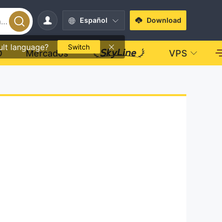
Español
Download
ult language?
Switch
O
Mercados
VPS