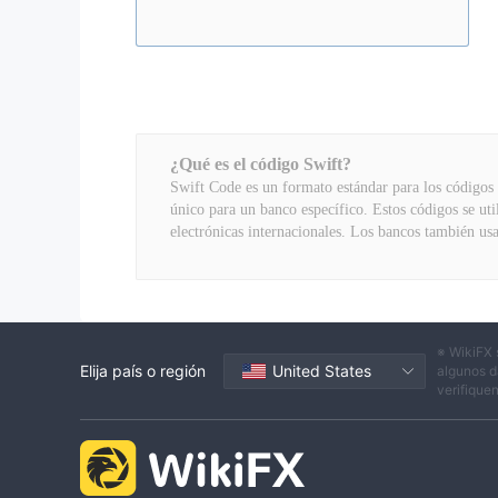
¿Qué es el código Swift?
Swift Code es un formato estándar para los códigos 
único para un banco específico. Estos códigos se util
electrónicas internacionales. Los bancos también usa
※ WikiFX 
Elija país o región
United States
algunos d
verifique