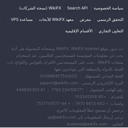
سياسة الخصوصية
|
Search API
|
WikiFX (نسخة الشركات)
|
التحقق الرسمي
|
معرض
|
معهد WikiFX للأبحاث
|
مساعدة VPS
|
التعاون التجاري
|
الأقسام الإقليمية
نت تزور موقع WikiFX. WikiFX Internet ومنتجاته المحمولة هي أداة
بحث عن معلومات المؤسسة للمستخدمين العالميين. عند استخدام
منتجات WikiFX ، يجب على المستخدمين الالتزام بالقوانين واللوائح ذات
الصلة بالدولة والمنطقة التي يتواجدون فيها.
الخط الساخن للمستهلك ： (002)01099845754
البريد الإلكتروني الرسمي：support@wikifx.com
رقم الهاتف المحمول ： 234706777 7762 ； 61 449895363
تليجرام： +60 103342306
واتساب: + 852-6613 1970； + 44-7517747077
ترخيص أو تصحيح خطأ المعلومات الأخرى
يرجى إرسال المعلومات إلى qa@wikifx.com
التعاون ：business@wikifx.com