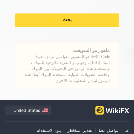
بحث
ماهو رمز السويفت
Swift Code هو التنسيق القياسي لرمز معرف
البنك (BIC) ، وهو رمز التعريف الوحيد للبنوك ،
وتستخدم هذه الرموز في التحويلات بين البنوك ،
وخاصة التحويلات الدولية. تستخدم البنوك أيضًا هذه
الرموز لتبادل المعلومات الأخرى.
United States
عنا
|
تواصل معنا
|
تحذير المخاطر
|
بنود الاستخدام
|