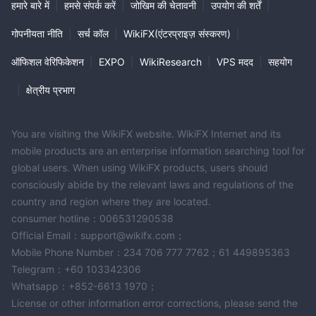
हमारे बारे में
|
हमसे संपर्क करें
|
जोखिम की चेतावनी
|
उपयोग की शर्तें
|
गोपनीयता नीति
|
सर्च कॉल
|
WikiFX(एंटरप्राइज़ संस्करण)
|
ऑफिशल वेरिफिकेशन
|
EXPO
|
WikiResearch
|
VPS मदद
|
सहयोग
|
क्षेत्रीय प्रभाग
You are visiting the WikiFX website. WikiFX Internet and its
mobile products are an enterprise information searching tool for
global users. When using WikiFX products, users should
consciously abide by the relevant laws and regulations of the
country and region where they are located.
consumer hotline：006531290538
Official Email：support@wikifx.com；
Mobile Phone Number：234 706 777 7762；61 449895363
Telegram：+60 103342306
Whatsapp：+852-6613 1970；
License or other information error corrections, please send the