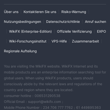
Über uns
|
Kontaktieren Sie uns
|
Risiko-Warnung
|
Nutzungsbedingungen
|
Datenschutzrichtlinie
|
Anruf suchen
|
WikiFX (Enterprise-Edition)
|
Offizielle Verifizierung
|
EXPO
|
Wiki-Forschungsinstitut
|
VPS-Hilfe
|
Zusammenarbeit
|
Regionale Aufteilung
You are visiting the WikiFX website. WikiFX Internet and its
mobile products are an enterprise information searching tool for
global users. When using WikiFX products, users should
consciously abide by the relevant laws and regulations of the
country and region where they are located.
consumer hotline：006531290538
Official Email：support@wikifx.com；
Mobile Phone Number：234 706 777 7762；61 449895363