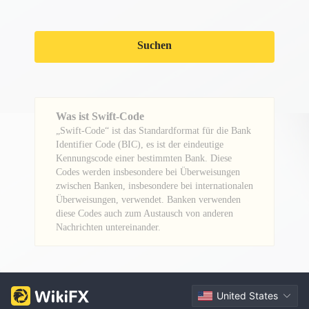
Suchen
Was ist Swift-Code
„Swift-Code“ ist das Standardformat für die Bank
Identifier Code (BIC), es ist der eindeutige
Kennungscode einer bestimmten Bank. Diese
Codes werden insbesondere bei Überweisungen
zwischen Banken, insbesondere bei internationalen
Überweisungen, verwendet. Banken verwenden
diese Codes auch zum Austausch von anderen
Nachrichten untereinander.
United States