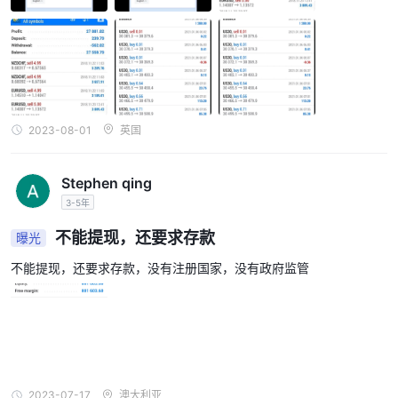
电子邮件
：cs@ccfmarkets.com
在线聊天
CCF Markets提供
。通过在线聊天，客户可以快速得到问
题的答案，并获得帮助解决任何问题。这是一个方便和有效的沟通渠
道，可以提高客户满意度并增加销售额。
在线消息
CCF Markets在其交易平台中提供
。这使得交易者可以通
过平台直接与客户支持或其他交易者进行沟通。在线消息可以是获取
2023-08-01
英国
实时帮助或与其他交易者进行讨论的便捷方式。
此外，CCF Markets还在其网站上提供了一个常见问题解答（FAQ）
Stephen qing
部分，以帮助客户解答常见问题并提供相关信息。FAQ部分旨在解决
投资者可能对公司的服务、流程和投资机会有的常见疑问和关注。通
3-5年
过提供这一资源，CCF Markets旨在为客户提供透明度和清晰度，
不能提现，还要求存款
曝光
帮助他们做出明智的决策。
不能提现，还要求存款，没有注册国家，没有政府监管
结论
总之，CCF Markets目前缺乏任何政府或金融机构的有效监管和监
督。这引发了对该公司运营的担忧，并增加了与投资他们的风险。有
关欺诈和难以提取资金的报告进一步凸显了潜在的风险。
尽管CCF Markets提供了多种不同资产类别的交易工具，并使用了
2023-07-17
澳大利亚