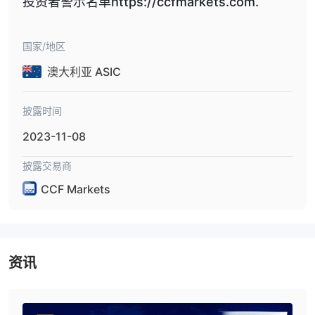
投资者警示名单https://ccfmarkets.com.
者和经验丰富的交易者寻求无缝交易体验的首选。
TD Ameritrade
- 一家成熟的经纪平台，为各个层次的投资者提供
一系列的交易工具和资源。
国家/地区
CCF Markets是安全的吗？
澳大利亚 ASIC
CCF Markets目前没有有效的监管，有报告称存在欺诈和无法提款
的情况，这意味着没有政府或金融机构监督他们的运营。这使得与他
披露时间
们进行投资具有风险。
2023-11-08
如果您正在考虑与CCF Markets进行投资，重要的是在做出决策之
前进行彻底的研究，并权衡潜在风险与潜在回报。一般来说，建议与
披露交易商
受良好监管的经纪人进行投资，以确保您的资金得到保护。
CCF Markets
市场工具
期货、指
CCF Markets提供了多种不同资产类别的交易工具，包括
数、股票、金属和能源
。
期货：
资讯
期货合约可用于交易各种商品，如原油、天然气、黄金、白银和农产
品。
指数：