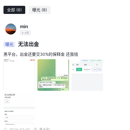
不提供有关差价的具体信息账户
CCF Markets
，他们声称他们
全部
(8)
曝光
(8)
不收取任何交易佣金
。
差价是指金融工具的买入价和卖出价之间的差异。通常情况下，经纪
min
人根据市场条件和具体交易的金融工具可能会提供不同的差价。
3-5年
通过不收取佣金，CCF Markets可能会将成本和潜在收入纳入交易
平台上提供的点差中。这意味着客户可以在不产生额外费用的情况下
无法出金
曝光
进行交易，而不被特定标记为佣金。
黑平台，出金还要交30%的保释金 还我钱
以下是不同经纪人收取的点差和佣金的比较表：
注意：此表中的信息可能会有所变动，建议随时查看经纪人官方网站
以获取有关点差和佣金的最新信息。
交易平台
MT5（MetaTrader
CCF Markets为其客户提供热门交易平台
5）
。MT5是一款全面且用户友好的平台，为初学者和经验丰富的交
易者提供先进的交易功能和工具。
MT5提供了广泛的图表和技术分析工具。交易者可以利用多个时间
框架、自定义指标和绘图工具来分析市场趋势，确定潜在的入场和出
场点，并做出明智的交易决策。该平台还支持使用被称为专家顾问
2024-02-01
意大利