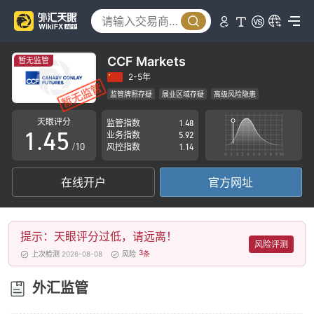
0
0
1
1
2
CCF Markets
暂无监管
2
3
2-5年
监管牌照存疑
展业区域存疑
高级风险隐患
0
3
4
天眼评分
监管指数
1.48
1
.
4
5
业务指数
5.92
/10
风控指数
1.14
2
5
6
在线开户
官方网址
3
6
7
4
7
8
提示：天眼评分过低，请远离！
5
8
9
风险评测
3
上次检测 2026-08-08
风险
条
6
9
外汇监管
7