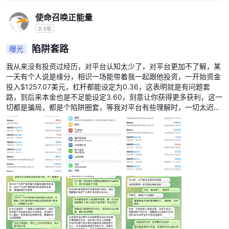
们的交易活动，并根据假期期间可能出现的市场流动性和交易量的潜
使命召唤正能量
在干扰来调整他们的策略。
3-5年
市场新闻
市场新闻是一种关键工具，使交易者了解金融市场的最新动态和新
陷阱套路
曝光
闻。CCF Markets提供实时市场新闻的访问，包括经济指标、地缘
我从来没有投资过经历，对平台认知太少了，对平台更加不了解，某
政治事件、公司公告和其他影响市场走势的因素。通过了解市场新
一天有个人说是缘分，相识一场能带着我一起跟他投资，一开始资金
闻，交易者可以做出更明智的交易决策，并根据市场条件的变化调整
投入$1257.07美元，杠杆都能设定为0.36，这表明就是有问题套
他们的策略。
路，到后来本金也是不足能设定3.60，刻意让你获得更多获利，这一
切都是骗局，都是个陷阱圈套，等我对平台有些理解时，一切太迟
存款与取款
了，根本无法出金，大家谨慎对待，别让这些平台任由摆布，切记小
心谨慎
CCF Markets为满足客户多样化的需求，提供了各种存款和取款选
项。客户可以使用比特币、以太坊、银联、电汇、泰达币、狗狗币、
万事达卡、VISA和NETELLER将资金存入他们的交易账户。
存款
通常在一小时内
在处理
时，CCF Markets致力于及时处理，
完成。然而，需要注意的是，由于CCF Markets无法控制的因素导
致的任何处理延迟不属于公司的责任。
提款
通常按照处理时间的指南进行。CCF Markets可以在财务部门
周一至周五上午7点至
的工作时间内处理提款请求，工作时间为