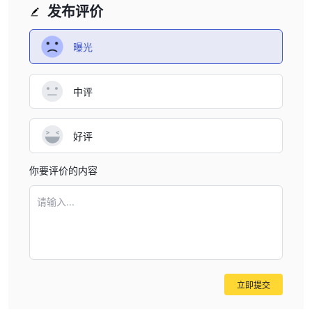
发布评价
保障，如杠杆限制。然而，仍然提供负债保护。需要注意的是，这种
账户类型可能不适用于所有交易者，并且需要符合资格标准。
曝光
VIP交易账户：
独家VIP交易账户是为高净值交易者设计的。这些账户附带额外的福
利和功能，包括折扣市场点差（最高可达30%），使用免费的虚拟
中评
专用服务器（VPS）提升交易性能，以及交易佣金的减少（最高可达
30% off）。
好评
杠杆
CCF Markets为交易者提供最高杠杆比例为1:100。
交易中的杠杆是
你要评价的内容
指利用借入的资金（在这种情况下由经纪人提供）来增加投资的潜在
请输入...
回报。以1:100的杠杆比例，对于交易者投资的每个资本单位，经纪
人将提供额外的100个借入资金单位。这意味着交易者可以用较小的
初始投资在市场上控制更大的头寸。
总的来说，值得注意的是，高杠杆带来高回报的同时也伴随着高风
险。建议每个人都要谨慎选择杠杆。
立即提交
点差和佣金