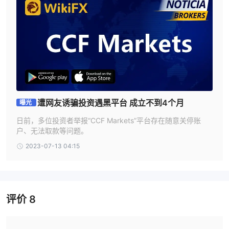
CCF Markets提供了交易流行的全球指数，如标普500、道琼斯工业
平均指数、纳斯达克、富时100、德国DAX等。
股票：
交易者可以购买和出售全球股票市场上列出的主要公司的股票，包括
科技巨头、银行、制药公司等。
金属：
黄金、白银、铂金和钯金等贵金属可以通过CCF Markets进行交
易，让投资者能够利用价格波动。
遭网友诱骗投资遇黑平台 成立不到4个月
曝光
能源：
日前，多位投资者举报“CCF Markets”平台存在随意关停账
CCF Markets还提供能源行业的交易机会，包括石油、天然气和其
户、无法取款等问题。
他能源商品。
2023-07-13 04:15
账户
CCF Markets提供不同类型的交易账户，以满足交易者的不同需
求：
评价
8
专业交易账户：
对于有经验的交易者，CCF Markets提供了将其分类为专业交易者
的选项。通过这样做，交易者可以放弃一些针对零售客户提供的法律