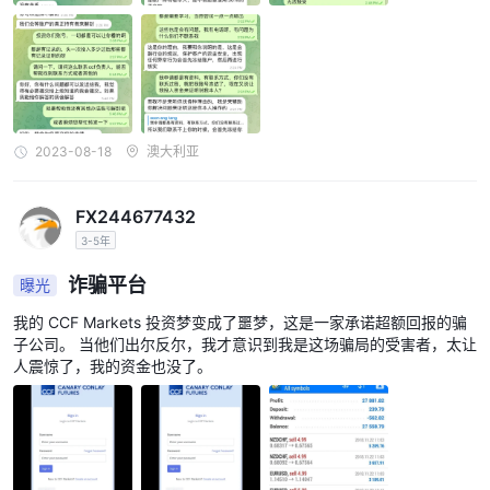
下午4点UTC
。由于CCF Markets无法控制的外部因素造成的延迟
不属于公司的责任。
请记住，如果在没有进行任何交易活动的情况下提出提款请求，可能
会有相关费用。
这个费用可能高达所请求金额的2.6%。
对于退款，客户在初始投资后有最多六个月的时间提交退款请求。如
2023-08-18
澳大利亚
果在此时间范围内提交退款申请，将不会与之相关的手续费。
FX244677432
WikiFX上的用户曝光
3-5年
在我们的网站上，您可以看到关于无法提现和欺诈的报告。我们鼓励
交易者仔细审查可用信息，并考虑在未受监管平台上交易所涉及的风
诈骗平台
曝光
险。您可以在交易之前查看我们的平台获取信息。如果您发现此类欺
我的 CCF Markets 投资梦变成了噩梦，这是一家承诺超额回报的骗
诈经纪人或成为受害者，请在曝光栏目中告知我们，我们将非常感
子公司。 当他们出尔反尔，我才意识到我是这场骗局的受害者，太让
激，并且我们的专家团队将尽一切可能为您解决问题。
人震惊了，我的资金也没了。
客户服务
客户可以通过以下提供的信息访问他们的办公室或与客户服务热线联
系：