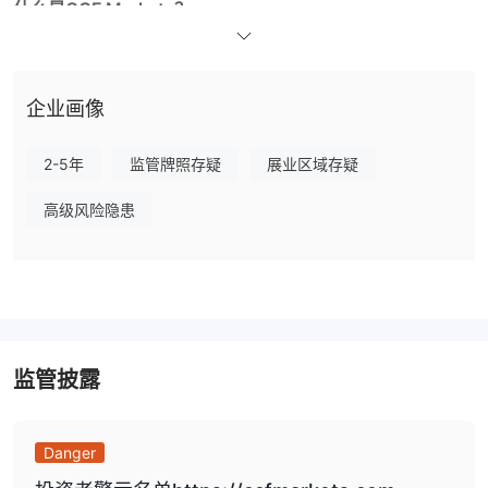
什么是CCF Markets？
CCF Markets，成立于2022年并在中国注册，是一家交易平台，提
供不同资产类别的多种交易工具。然而，需要注意的是，CCF
Markets目前缺乏有效的监管，没有任何政府或金融机构的监督，这
企业画像
在与他们进行投资时引入了一定的风险。
在以下文章中，我们将从各个方面分析该经纪人的特点，为您提供简
2-5年
监管牌照存疑
展业区域存疑
单有组织的信息。如果您感兴趣，请继续阅读。在文章的结尾，我们
还将简要总结，以便您一目了然地了解该经纪人的特点。
高级风险隐患
优点与缺点
CCF Markets备选经纪商
根据交易者的具体需求和偏好，有许多替代经纪人可供选择。一些热
门选择包括：
监管披露
Equiti -
一家值得信赖的全球经纪商，专注于外汇、商品和指数的
在线交易，提供先进的技术、卓越的执行力和全面的市场分析。
Eightcap –
一家值得信赖的经纪商，提供竞争力的交易条件，包括
Danger
紧密的点差、灵活的账户选项和用户友好的交易平台，使其成为初学