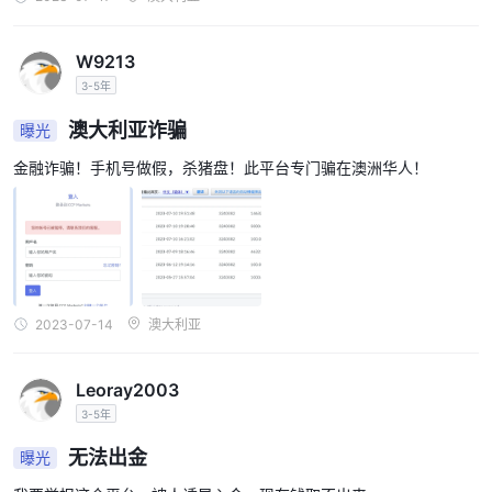
流行的MT5交易平台，但交易者在使用该平台之前应谨慎行事，并
进行彻底的研究。
W9213
常见问题解答（FAQ）
3-5年
澳大利亚诈骗
曝光
金融诈骗！手机号做假，杀猪盘！此平台专门骗在澳洲华人！
2023-07-14
澳大利亚
Leoray2003
3-5年
无法出金
曝光