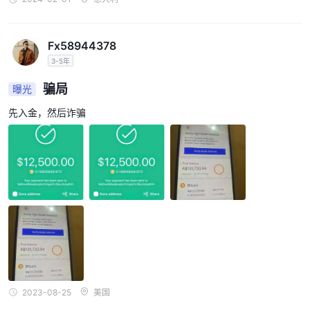
（EAs）的交易机器人，可以根据预定义的策略自动执行交易。
此外，MT5还有一个移动应用程序，允许交易者使用智能手机或平
板电脑访问他们的账户并进行交易。这种移动交易能力确保交易者即
Fx58944378
使离开他们的台式电脑，也不会错过市场机会。
3-5年
查看下面的交易平台比较表：
骗局
曝光
交易工具
先入金，然后诈骗
CCF Markets为其客户提供一系列交易工具，以提升交易体验。
这些工具包括经济日历、假日日历和市场新闻。
经济日历
经济日历是交易者的重要工具，它提供即将发生的经济事件的信息，
如央行会议、经济发布和其他重要公告。它显示每个事件的日期、时
间和预期影响，让交易者能够预测潜在的市场波动和机会。借助这个
工具，交易者可以及时了解可能影响他们的交易策略和持仓的关键事
件。
假日日历
假日日历是CCF Markets提供的另一个有用工具。它提供各个国家
2023-08-25
美国
和金融市场的公共假期和交易时间表的信息。这有助于交易者计划他