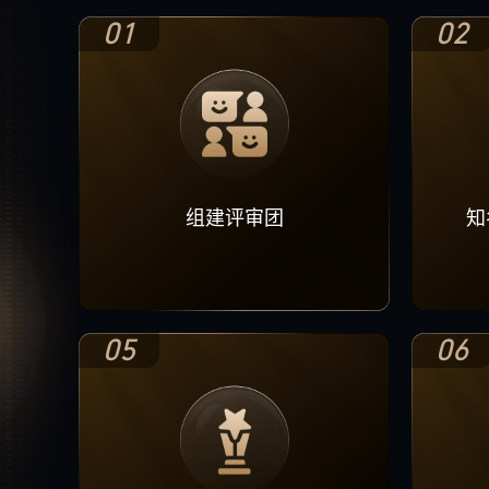
01
02
组建评审团
知
05
06