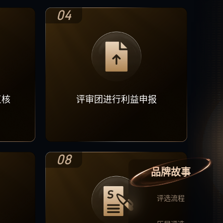
04
复核
评审团进行利益申报
08
品牌故事
评选流程