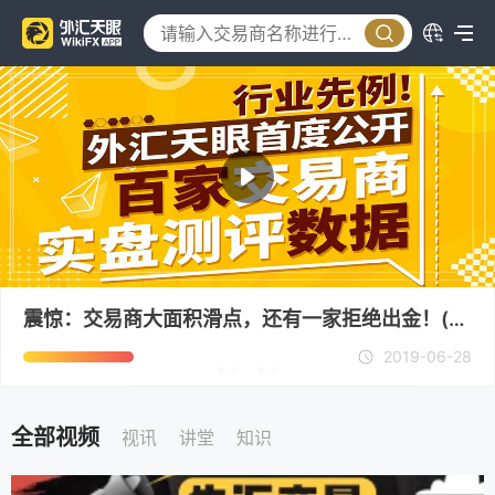
大面积滑点，还有一家拒绝出金！(外
独家：外汇天
ASIA现状
2019-06-28
全部视频
视讯
讲堂
知识