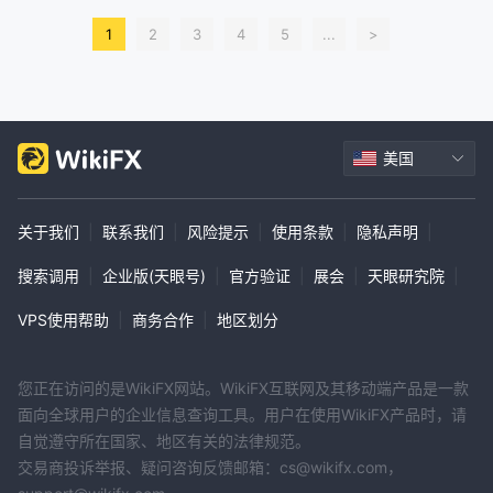
1
2
3
4
5
...
>
美国
关于我们
|
联系我们
|
风险提示
|
使用条款
|
隐私声明
|
搜索调用
|
企业版(天眼号)
|
官方验证
|
展会
|
天眼研究院
|
VPS使用帮助
|
商务合作
|
地区划分
您正在访问的是WikiFX网站。WikiFX互联网及其移动端产品是一款
面向全球用户的企业信息查询工具。用户在使用WikiFX产品时，请
自觉遵守所在国家、地区有关的法律规范。
交易商投诉举报、疑问咨询反馈邮箱：cs@wikifx.com，