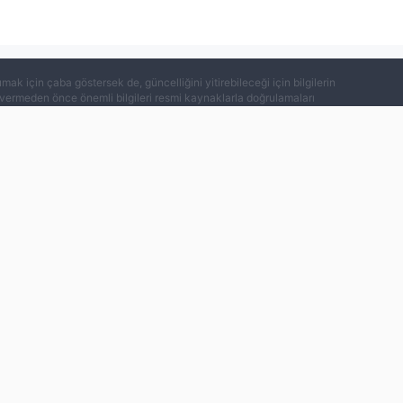
k için çaba göstersek de, güncelliğini yitirebileceği için bilgilerin
ar vermeden önce önemli bilgileri resmi kaynaklarla doğrulamaları
|
|
|
|
smi Doğrulama
EXPO
WikiAraştırma
VPS Yardımı
global users. When using WikiFX products, users should