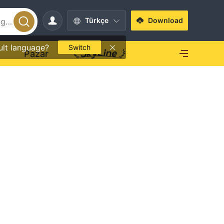
Türkçe
Download
ult language?
Switch
O
Pazar