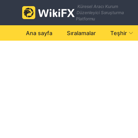
Küresel Aracı Kurum
Düzenleyici Soruşturma
Platformu
Ana sayfa
Sıralamalar
Teşhir