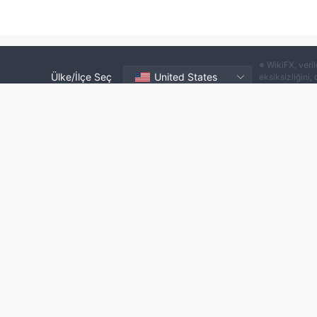
※ WikiFX, veril
Ülke/İlçe Seç
United States
eksiksizliğini,
şiddetle tavsiye
|
|
|
Hakkımızda
Bize Ulaşın
Risk Uyarısı
Kullanım Koşulla
|
İş Birliği
Bölgesel bölünme
You are visiting the WikiFX website. WikiFX Internet and 
consciously abide by the relevant laws and regulations o
consumer hotline：006531290538
Official Email：support@wikifx.com；
Mobile Phone Number：234 706 777 7762；61 449895
Telegram：+60 103342306