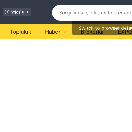
WikiFX
Switch to browser defa
Topluluk
Haber
Brokerlar
EXP