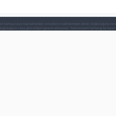
eri kamuya açık kaynaklardan ve kullanıcı katkılarından derler. Doğruluğunu koruma
 doğruluğunu veya güncelliğini garanti etmiyoruz. Yatırımcıların herhangi bir kar
 edilir.
|
|
|
|
rı
Gizlilik Politikası
Arama çağrısı
WikiFX(Kurumsal Sürüm)
Re
its mobile products are an enterprise information searching tool for 
f the country and region where they are located.
363