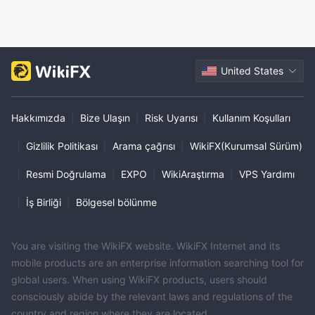
United States
Hakkımızda
|
Bize Ulaşın
|
Risk Uyarısı
|
Kullanım Koşulları
|
Gizlilik Politikası
|
Arama çağrısı
|
WikiFX(Kurumsal Sürüm)
|
Resmi Doğrulama
|
EXPO
|
WikiAraştırma
|
VPS Yardımı
|
İş Birliği
|
Bölgesel bölünme
You are visiting the WikiFX website. WikiFX Internet and its
mobile products are an enterprise information searching tool for
global users. When using WikiFX products, users should
consciously abide by the relevant laws and regulations of the
country and region where they are located.