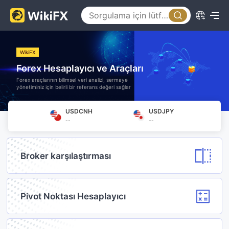
WikiFX
Forex Hesaplayıcı ve Araçları
Forex araçlarının bilimsel veri analizi, sermaye
yönetiminiz için belirli bir referans değeri sağlar
USDCNH
USDJPY
--
--
Broker karşılaştırması
Pivot Noktası Hesaplayıcı