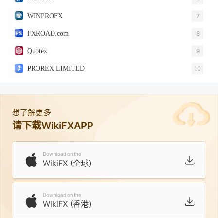
WINPROFX
7
FXROAD.com
8
Quotex
9
PROREX LIMITED
10
想了解更多
请下载WikiFXAPP
Download on the
WikiFX (全球)
Download on the
WikiFX (香港)