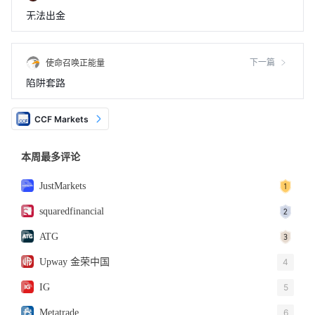
无法出金
下一篇
使命召唤正能量
陷阱套路
CCF Markets
本周最多评论
JustMarkets
squaredfinancial
ATG
Upway 金荣中国
4
IG
5
Metatrade
6