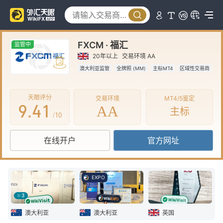
4
5
0
FXCM · 福汇
6
1
监管中
20年以上
交易环境 AA
7
2
澳大利亚监管
全牌照 (MM)
主标MT4
区域性交易商
8
3
0
天眼评分
交易环境
MT4/5鉴定
9
.
4
1
AA
主标
/10
5
2
在线开户
官方网址
6
3
7
4
EXPO
8
5
3
9
6
澳大利亚
澳大利亚
英国