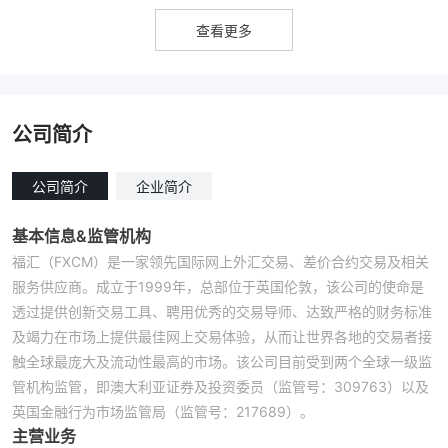
查看更多
公司简介
公司简介
企业简介
基本信息&监管机构
福汇（FXCM）是一家领先国际网上外汇交易、差价合约交易及相关
服务供应商。成立于1999年，总部位于英国伦敦，该公司的使命是
透过提供创新交易工具、聘用优秀的交易导师、达致严格的财务标准
及竭力在市场上提供最佳网上交易体验，从而让世界各地的交易者接
触全球最庞大及流动性最高的市场。该公司目前受到两个全球一级监
管机构监管，即澳大利亚证券及投资委员（监管号：309763）以及
英国金融行为市场监管局（监管号：217689）。
主营业务