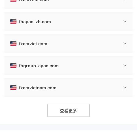
fhapac-zh.com
fxcmviet.com
fhgroup-apac.com
fxcmvietnam.com
查看更多