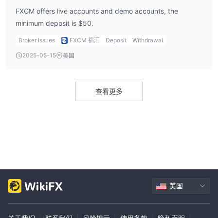
FXCM offers live accounts and demo accounts, the
minimum deposit is $50.
Broker Issues
FXCM 福汇
Deposit
Withdrawal
2025-05-15
美国
查看更多
美国