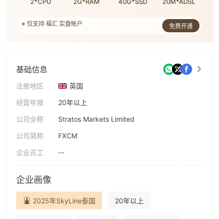
2*CPU
2G*RAM
40G*SSD
20M*ADSL
※ 仅支持 福汇 实盘帐户
免费开通
※ 订单数: 3,209,879
※ 由WikiFX提供服务支持
基础信息
注册地区
英国
经营年限
20年以上
公司全称
Stratos Markets Limited
公司简称
FXCM
企业员工
--
企业画像
2025年SkyLine泰国
20年以上