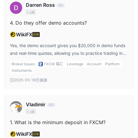
Darren Ross
1-2年
4. Do they offer demo accounts?
WikiFX
回答
Yes, the demo account gives you $20,000 in demo funds
and real-time quotes, allowing you to practice trading in
the market 24 hours a day in a near-real environment.
Broker Issues
FXCM 福汇
Leverage
Account
Platform
Instruments
2025-05-19
美国
Vladimir
1-2年
1. What is the minimum deposit in FXCM?
WikiFX
回答