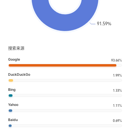
搜索来源
Google
93.66%
DuckDuckGo
1.99%
Bing
1.33%
Yahoo
1.11%
Baidu
0.69%