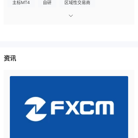
主标MT4
自研
区域性交易商
者的落单指令。福汇MT4的优势有：在执行前设置止损/止赚，在建
立新交易时设置止损及止赚0.01(微型)手数；以更准确的每手交易单
位交易，强化风险管理部份平仓；控制您希望平仓的时间及将某个持
仓的多少部份平仓。此外福汇还提供了免费的MT4虚拟专用伺服器
（VPS）储存服务，该虚拟专用伺服器具有三个优点：关掉电脑，您
的智能交易系统(EA)将继续运作；伺服器专供EA交易之用，不会操
作其他应用程式；即使没有安装MetaTrader 4，仍能在任何一部电
资讯
脑上登入您的平台。
出入金
福汇（FXCM）支持多种支付方式，接受网银存款，银行转账等支
付。银联入金单笔最低100美元，信用卡或电汇最低入金为50美
元。此外每月免费出金一次。