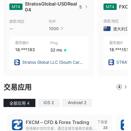
StratosGlobal-USDReal
FXCM
MT4
MT4
5
04
国家/地区
国家/地区
杠杆
--
1000
澳大利亚
服务器IP
Ping
服务器IP
18.***.193
18.***.151
32 ms
Stratos Global LLC (South Caroli
STRATO
na (United States))
ED (Aus
交易应用
4
iOS 2
Android 2
全部应用 4
FXCM – CFD & Forex Trading
下载量
23
在线差价合约交易：通过全球交易商交易股