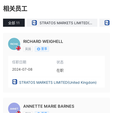
相关员工
全部 11
STRATOS MARKETS LIMITED(U
nited Kingdom)
RICHARD WEIGHELL
董事
英国
任职日期
状态
2024-07-08
在职
STRATOS MARKETS LIMITED(United Kingdom)
ANNETTE MARIE BARNES