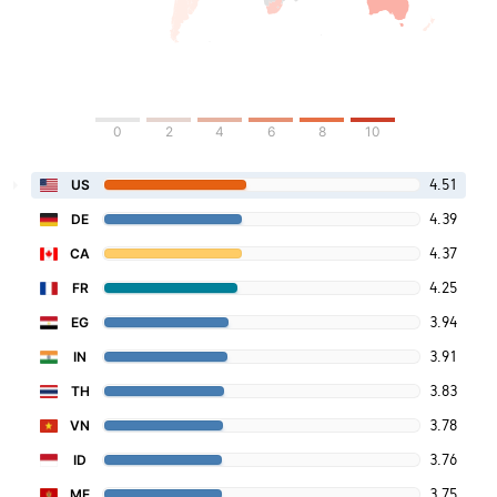
0
2
4
6
8
10
4.51
US
4.39
DE
4.37
CA
4.25
FR
3.94
EG
3.91
IN
3.83
TH
3.78
VN
3.76
ID
3.75
ME