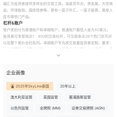
福汇为投资者提供多样化的交易工具，涵盖货币对，贵金属，大宗商
品，环球股指，国库债券等，更有一篮子外汇，一篮子股票，离岸人
民币等热门产品。
杠杆&账户
账户类别分为普通账户和卓越账户。普通账户最低入金为50美元，
投资者可享受高达1：400的交易杠杆，可交易多达39个热门货币对
以及整个差价合约系列。卓越账户专为高交易量投资者定制，要求：
持有福汇账户或开立新账户；每个自然月的总美元名义交易量达一千
万美元。该账户为投资者特设一系列优势：专属支持，尊上服务和量
身设计的交易解决方案。
点差&佣金费用
企业画像
欧元美元点差最低1.3，欧磅2.3，澳美1.8。卓越账户为投资者提供
现金返现的优惠。如客户交易欧元/美元，当月名义交易量达到3亿美
2025年SkyLine泰国
20年以上
元（为第五阶梯），那么返现金额为25美元/百万美元，总现金返现
金额为7500美元。股票指数差价合约产品返现金额为1美元到3美元/
澳大利亚监管
英国监管
塞浦路斯监管
百万美元。
交易平台
以色列监管
全牌照 (MM)
证券交易牌照 (AGN)
福汇（FXCM）已将MT4平台全面优化升级，更快更稳定地执行交易