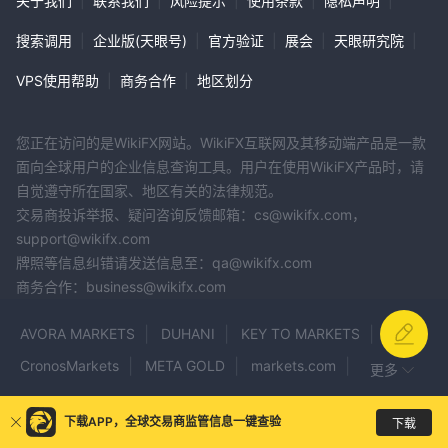
关于我们
|
联系我们
|
风险提示
|
使用条款
|
隐私声明
|
搜索调用
|
企业版(天眼号)
|
官方验证
|
展会
|
天眼研究院
|
VPS使用帮助
|
商务合作
|
地区划分
您正在访问的是WikiFX网站。WikiFX互联网及其移动端产品是一款
面向全球用户的企业信息查询工具。用户在使用WikiFX产品时，请
自觉遵守所在国家、地区有关的法律规范。
交易商投诉举报、疑问咨询反馈邮箱：cs@wikifx.com，
support@wikifx.com
牌照等信息纠错请发送信息至：qa@wikifx.com
商务合作：business@wikifx.com
AVORA MARKETS
DUHANI
KEY TO MARKETS
CronosMarkets
META GOLD
markets.com
更多
Webfox
Global GT
VHNX
PREMIUM INVESTS
下载APP，全球交易商监管信息一键查验
下载
EOS Global
SKANESTAS
Tradealot