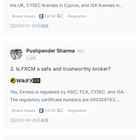
the UK, CYSEC licenses in Cyprus, and ISA licenses in
Israel.
Broker Issues
FXCM 福汇
Regulation
2025-07-20
美国
Pushpender Sharma
1-2年
3. Is FXCM a safe and trustworthy broker?
WikiFX
回答
Yes, Exness is regulated by ASIC, FCA, CYSEC, and ISA.
The regulatory certificate numbers are 000309763,
217689, 392/20, and 515234623, respectively.
Broker Issues
FXCM 福汇
Regulation
2025-06-25
美国