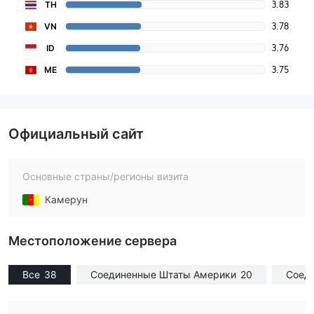
3.83
TH
3.78
VN
3.76
ID
3.75
ME
Официальный сайт
Основные страны/регионы визита
Камерун
Местоположение сервера
Все
38
Соединенные Штаты Америки
20
Соеди