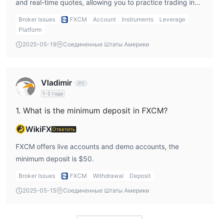
and real-time quotes, allowing you to practice trading in
Предупреждение о рисках
the market 24 hours a day in a near-real environment.
Broker Issues
FXCM
Account
Instruments
Leverage
Торговля в Интернете несет в себе определенные риски,
Platform
включая потенциальную потерю всего вашего
2025-05-19
Соединенные Штаты Америки
инвестиционного капитала. Важно понимать, что онлайн-
торговля может быть не подходящей для всех, и людям
следует тщательно оценить свою толерантность к риску
Vladimir
перед участием.
1-2 года
1. What is the minimum deposit in FXCM?
WikiFX
Ответить
FXCM offers live accounts and demo accounts, the
minimum deposit is $50.
Broker Issues
FXCM
Withdrawal
Deposit
2025-05-15
Соединенные Штаты Америки