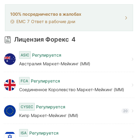
7
8
100% посредничество в жалобах
EMC
7
Ответ в рабочие дни
9
Лицензия Форекс
4
Регулируется
ASIC
Австралия Маркет-Мейкинг (MM)
Регулируется
FCA
Соединенное Королевство Маркет-Мейкинг (MM)
Регулируется
CYSEC
20
Кипр Маркет-Мейкинг (MM)
Регулируется
ISA