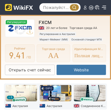
4
5
0
FXCM
6
1
Регулируется
20 лет и более
Торговая среда AA
7
2
Регулирование в Австралия
Маркет-Мейкинг (MM)
Основной стандарт MT4
8
3
0
Региональный трейдер
Рейтинг
Торговая среда
Идентификация MT4/5
9
.
4
1
AA
Полная лицензия
/10
5
2
Открыть счет сейчас
Website
6
3
7
4
EXPO
8
5
3
9
6
Австралия
Австралия
Соединенное Королевство