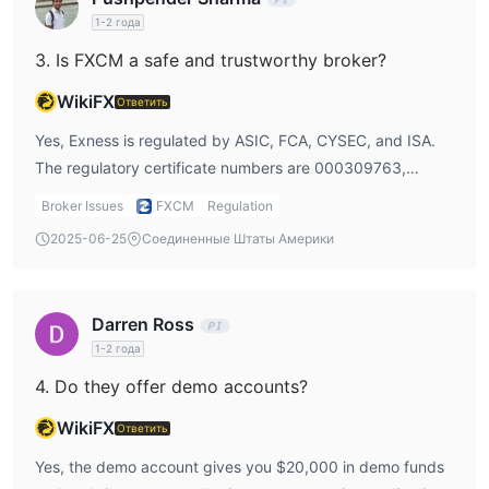
Минимальный депозит в FXCM по сравнению с
1-2 года
другими брокерами
3. Is FXCM a safe and trustworthy broker?
Заключение
WikiFX
Ответить
В заключение, FXCM - это хорошо установленный и
Yes, Exness is regulated by ASIC, FCA, CYSEC, and ISA.
репутабельный брокер, предлагающий широкий спектр
The regulatory certificate numbers are 000309763,
торговых инструментов и типов счетов с конкурентными
217689, 392/20, and 515234623, respectively.
спредами и комиссиями. Торговые платформы брокера
Broker Issues
FXCM
Regulation
удобны в использовании и предлагают продвинутые
2025-06-25
Соединенные Штаты Америки
функции для трейдеров всех уровней. Кроме того, FXCM
предоставляет образовательные ресурсы и отличную
поддержку клиентов, включая круглосуточную онлайн-
Darren Ross
поддержку.
1-2 года
Однако FXCM не доступен во всех странах, клиенты из
4. Do they offer demo accounts?
США, Канады, Великобритании, Европейского союза,
Гонконга, Австралии, Израиля и Японии не принимаются.
WikiFX
Ответить
Часто задаваемые вопросы (FAQ)
Yes, the demo account gives you $20,000 in demo funds