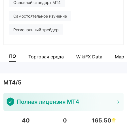
Основной стандарт MT4
Самостоятельное изучение
Региональный трейдер
ПО
Торговая среда
WikiFX Data
Марк
MT4/5
Полная лицензия MT4
40
0
165.50