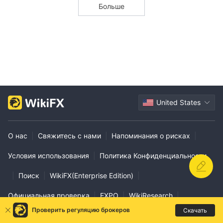
Больше
United States
О нас
|
Свяжитесь с нами
|
Напоминания о рисках
|
Условия использования
|
Политика Конфиденциальности
|
Поиск
|
WikiFX(Enterprise Edition)
|
Официальная проверка
|
EXPO
|
WikiResearch
|
Проверить регуляцию брокеров
Скачать
Помощь по VPS
|
Деловое сотрудничество
|