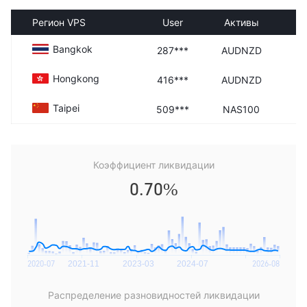
Регион VPS
User
Активы
Bangkok
287***
AUDNZD
Hongkong
416***
AUDNZD
Taipei
509***
NAS100
Коэффициент ликвидации
0.70%
Распределение разновидностей ликвидации