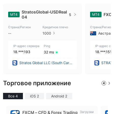
StratosGlobal-USDReal
FXCM
MT4
MT4
5
04
Страна/Регион
Кредитное плечо
Страна/Регион
--
1000
Австрал
IP-адрес сервера
Ping
IP-адрес се
18.***.193
18.***.151
32 ms
Stratos Global LLC (South Caroli
STRATO
na (United States))
ED (Aus
Торговое приложение
4
Все 4
iOS 2
Android 2
FXCM – CFD & Forex Trading
Загрузки