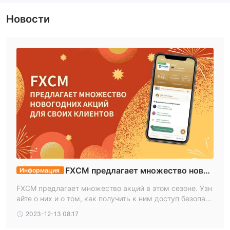
Основной стандарт MT4
FXCM предоставляет защиту от отрицательного баланса и
Новости
предоставляет своим клиентам доступ к сегрегированным
Самостоятельное изучение
счетам, обеспечивая дополнительные меры безопасности.
Более подробную информацию можно найти в таблице
Региональный трейдер
ниже:
Наше заключение о надежности FXCM:
FXCM - это хорошо регулируемый и уважаемый брокер с
долгой историей в отрасли. Компания регулируется
ведущими финансовыми органами и имеет несколько
лицензий, что свидетельствует о приверженности защите
клиентов.
Финансовые инструменты
FXCM предлагает множество новог
Информация
FXCM предлагает торговлю пятью основными классами
одних акций для своих клиентов
валютные пары, акции,
FXCM предлагает множество акций в этом сезоне. Узн
торгуемых активов, включая
айте о них и о том, как получить к ним доступ безопасн
товары, индексы и криптовалюты
, что обеспечивает
о, на WikiFX
2023-12-13 08:17
трейдеров с разными интересами и стратегиями более
широкий портфель.