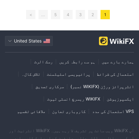
>
...
5
4
3
2
1
United States
ہمارے بارے میں
|
ہم سے رابطہ کریں
|
رسک الرٹ
|
استعمال کی شرائط
|
پرائیویسی اسٹیٹمنٹ
|
تلاش کال۔
|
انٹرپرائز ورژن (WIKIFX نمبر)
|
سرکاری تصدیق
|
ایکسپوزیوشن
|
WIKIFX ریسرچ انسٹی ٹیوٹ
|
VPS استعمال کی مدد
|
کاروباری تعاون
|
علاقائی تقسیم
آپ WikiFX ویب سائٹ پر تشریف لا رہے ہیں۔ WikiFX انٹرنیٹ اور
اس کی موبائل پروڈکٹس عالمی صارفین کے لیے ایک کاروباری