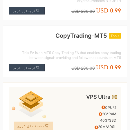
cryptocurrencies BTC/ETH
USD 0.99
خریداری کریں
USD 280.00
CopyTrading-MT5
Tools
This EA is an MT5 Copy Trading EA that enables copy trading
between signal-providing and follower accounts on MT5
USD 0.99
خریداری کریں
USD 280.00
VPS Ultra
2*CPU
2G*RAM
40G*SSD
مفت فعال کریں
20M*ADSL