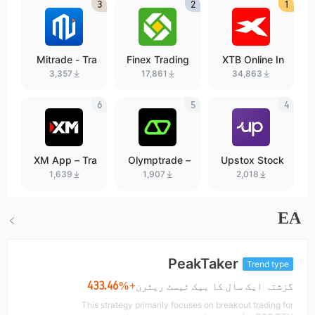
3
2
1
Mitrade - Tra
Finex Trading
XTB Online In
de Global Mar
vesting
3,357
17,861
34,863
kets
6
5
4
XM App – Tra
Olymptrade –
Upstox Stock
de with confid
Trading online
s IPO Mutual
1,639
1,907
2,018
ence
Funds
EA
PeakTaker
Trend type
+433.46%
گزشتہ ایک سال کا بیک ٹیسٹ ریٹرن
This strategy primarily focuses on breakout trading for