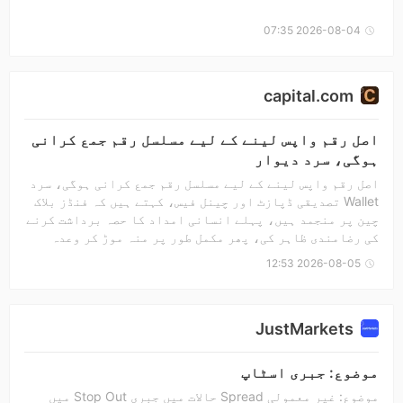
اس کا مسئلہ ہے اور ایک بار اسے دو بار مسترد بھی کیا گیا
ہے اور اس کی سپورٹ ٹیم بھی بالکل مدد نہیں کر رہی ہے، یہ
2026-08-04 07:35
یقینی طور پر ایک Scam Broker ہے"}
capital.com
اصل رقم واپس لینے کے لیے مسلسل رقم جمع کرانی
ہوگی، سرد دیوار
اصل رقم واپس لینے کے لیے مسلسل رقم جمع کرانی ہوگی، سرد
Wallet تصدیقی ڈپازٹ اور چینل فیس، کہتے ہیں کہ فنڈز بلاک
چین پر منجمد ہیں، پہلے انسانی امداد کا حصہ برداشت کرنے
کی رضامندی ظاہر کی، پھر مکمل طور پر منہ موڑ کر وعدہ
خلافی کی، اب پھر کلائنٹ مینیجر کے نام پر نام نہاد تصفیہ
2026-08-05 12:53
کی رقم دسیوں ہزار یو ادا کرنے کا مطالبہ کر رہے ہیں ……
سیشلز کا کوئی درست ریگولیٹری لائسنس نہیں ہے لیکن مین
لینڈ چین کے کلائنٹس کے اکاؤنٹس پر ریگولیٹری آپریشن
JustMarkets
کرتے ہیں، کیا یہ ضوابط کے مطابق ہے؟ سب لوگ معلومات کی
جانچ پڑتال کریں
موضوع: جبری اسٹاپ
موضوع: غیر معمولی Spread حالات میں جبری Stop Out میں