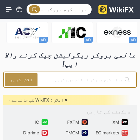
AD
AD
AD
عالمی بروکر ریگولیشن چیک کرنے والا
ایپ!
تلاش کریں
※ اعلان：WikiFX کی جانب سے حالیہ بدنیتی پر مبنی بدنامی کے بارے میں سرکاری بیان
دیکھنے کی تاریخ
IC
FXTM
XM
D prime
TMGM
EC markets