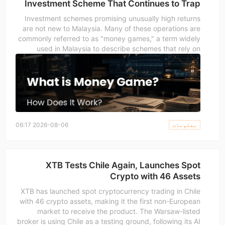
Investment Scheme That Continues to Trap
Malaysians
Investment schemes promising unusually high returns
are not new to Malaysia. Many of these operations are
commonly referred to as "money games," a term widely
used in Malaysia to describe schemes that rely on
continuous recruitment rather than genuine investment
performance
معلومات
2026-08-06 06:17
XTB Tests Chile Again, Launches Spot
Crypto with 46 Assets
XTB has launched spot cryptocurrency trading in Chile
with 46 crypto assets, making it the first non-European
market to receive the product. The Warsaw-listed
broker is using Chile as a testing ground, following its AI