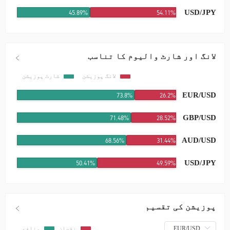
USD/JPY
45.89%
54.11%
لانگ اور شارٹ والیوم کا تناسب
لانگ پوزیشن
شارٹ پوزیشن
EUR/USD
73.78%
26.22%
GBP/USD
71.48%
28.52%
AUD/USD
68.56%
31.44%
USD/JPY
50.41%
49.59%
پوزیشن کی تقسیم
نقصان
منافع