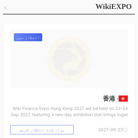
WikiEXPO
انتظار میں
· 香港
Wiki Finance Expo Hong Kong 2027 will be held on 23–24
Sep 2027, featuring a two-day exhibition that brings toget
her leaders and innovators from the forex, crypto, stock, fi
ntech, and blockchain industries. From cutting-edge start
2027-09-23
براہ کرم انتظار کریں
ups to global industry leaders, we connect the brightest m