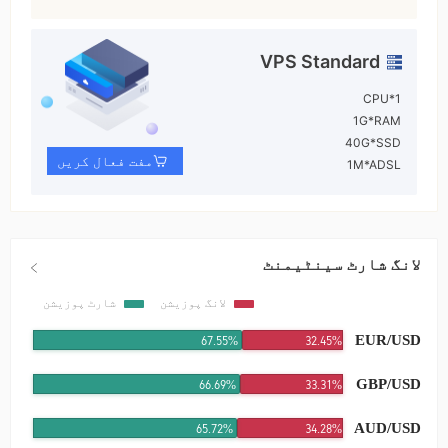
VPS Standard
1*CPU
1G*RAM
40G*SSD
مفت فعال کریں
1M*ADSL
لانگ شارٹ سینٹیمنٹ
لانگ پوزیشن
شارٹ پوزیشن
EUR/USD
67.55%
32.45%
GBP/USD
66.69%
33.31%
AUD/USD
65.8%
34.2%