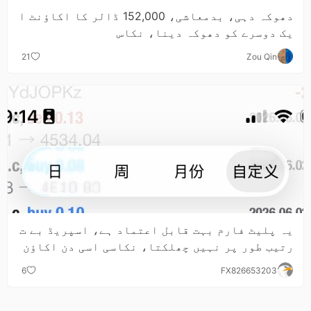
دھوکہ دہی، بدمعاشی، 152,000 ڈالر کا اکاؤنٹ ا
یک دوسرے کو دھوکہ دینا، نکاس
21
Zou Qin
یہ پلیٹ فارم بہت قابل اعتماد ہے، اسپریڈ بے ت
رتیب طور پر نہیں چھلکتا، نکاسی اسی دن اکاؤن
ٹ میں آ جاتی ہے
6
FX826653203
2