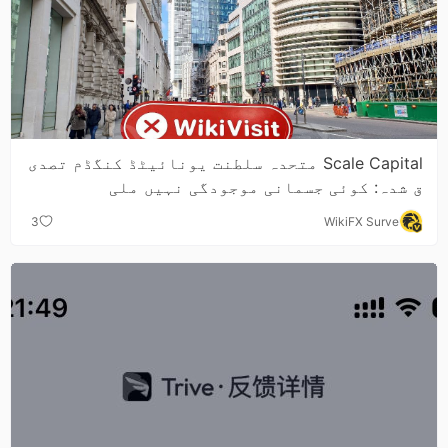
Scale Capital متحدہ سلطنت یونائیٹڈ کنگڈم تصدی
ق شدہ: کوئی جسمانی موجودگی نہیں ملی
3
WikiFX Surve
y