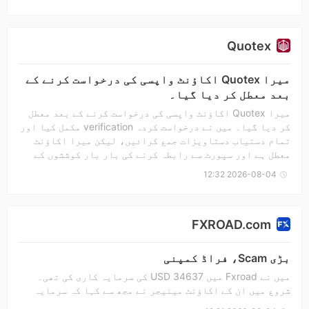
Quotex
میرا Quotex اکاؤنٹ واپسی کی درخواست کرنے کے
بعد معطل کر دیا گیا۔
میرا Quotex اکاؤنٹ واپسی کی درخواست کرنے کے بعد معطل
کر دیا گیا۔ میں نے درخواست کردہ verification مکمل کیا اور
تمام دستیاب دستاویزات جمع کرائیں، لیکن میرا اکاؤنٹ
معطل ہے اور سپورٹ سے رابطہ کرنے کی بار بار کوششوں کے
باوجود مجھے کوئی بامعنی حل نہیں ملا۔ میں نے Forex Peace
2026-08-04 12:32
Army (FPA) کے ساتھ بھی ایک کیس کھولا ہے اور معاون ثبوت
جمع کرائے ہیں۔ مجھے امید ہے کہ Quotex میرے کیس کا
منصفانہ جائزہ لے گا اور اس تنازعہ کو حل کرے گا۔
FXROAD.com
بڑی Scam، فراڈ کمپنی
میں نے Fxroad میں USD 34637 کی سرمایہ کاری کی تھی۔
شروع میں ان کے اکاؤنٹ مینیجر نے مجھ سے کہا کہ سرمایہ
کاری کے بعد سونے میں رقم لگائیں، اور بار بار مزید