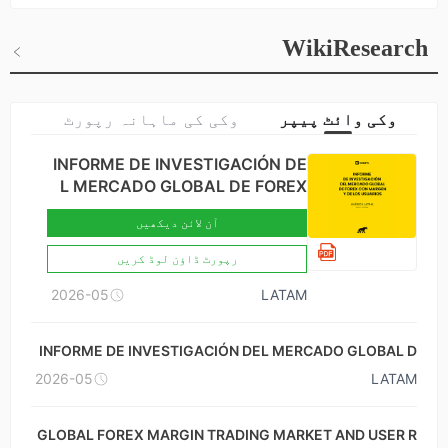
inds to explore opportunities, foster partnerships, and sha
pe the future of finance.
WikiResearch
وکی وائٹ پیپر
وکی کی ماہانہ رپورٹ
INFORME DE INVESTIGACIÓN DE
L MERCADO GLOBAL DE FOREX
CON MARGEN Y DE LOS USUARI
آن لائن دیکھیں
OS-BRASIL × COLOMBIA
رپورٹ ڈاؤن لوڈ کریں
2026-05
LATAM
INFORME DE INVESTIGACIÓN DEL MERCADO GLOBAL D
E FOREX CON MARGEN Y DE LOS USUARIOS-MÉXICO ×
2026-05
LATAM
ARGENTINA
GLOBAL FOREX MARGIN TRADING MARKET AND USER R