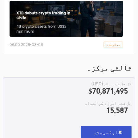
chat debut there just two weeks earlier. European
expansion is underway with Cyprus already live and
Spain expected by end-2026, while Poland remains
stuck in a regulatory deadlock after three presidential
vetoes.
معلومات
2026-08-06 06:00
ثالثی مرکز۔
کل حل شدہ رقم(USD)
$70,871,495
حل شدہ افراد کی تعداد
15,587
ایکسپوژر