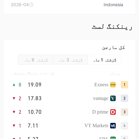
ESEARCH REPORT-INDONESIA
2026-04
Indonesia
رینکنگ لسٹ
کل مارجن
گزشتہ 1 ماہ
گزشتہ 3 ماہ
گزشتہ 6 ماہ
بروکر
کل اثاثہ جات%
رینکنگ میں تبدیلی
19.09
8
Exness
1
17.83
2
vantage
2
10.70
2
D prime
3
7.11
1
VT Markets
4