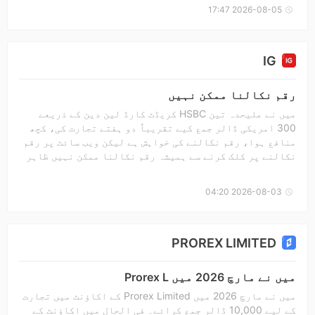
SCAMMER سے واپسی لینا چاہتا ہوں اور CRIB کے مالک کو
2026-08-05 17:47
بھی گرفتار کریں۔ احمق، گھٹیا CRIB
IG
رقم نکالنا ممکن نہیں
میں نے علیحدہ تین HSBC کریڈٹ کارڈ لین دین کے ذریعے
300 امریکی ڈالر جمع کیے تقریباً دو ہفتے تجارت کی، کچھ
منافع ہوا، رقم نکالنے کی خواہش ہے لیکن ویب سائٹ پر رقم
نکالنے پر کلک کرنے سے ہمیشہ رقم نکالنا ممکن نہیں ظاہر
ہوتا ہے IG کسٹمر سروس پر کال کی، انہوں نے کہا کہ کریڈٹ
کارڈ بینک نے انکار کر دیا میں نے بینک کے کسٹمر سروس کو
2026-08-03 04:20
کال کی، بینک نے ڈیٹا چیک کرنے کے بعد کوئی بھی انکار کی
اطلاع نہیں دکھائی میں پوچھنا چاہتا ہوں کہ کیا تائیوان
میں تجارت کرنے والے کسی اور شخص کو بھی ایسا ہی مسئلہ
درپیش آیا ہے؟
PROREX LIMITED
میں نے مارچ 2026 میں Prorex L
میں نے مارچ 2026 میں Prorex Limited کے اکاؤنٹ میں تجارت
کے لیے 10,000 ڈالر جمع کرائے۔ فی الحال میں اکاؤنٹ کے