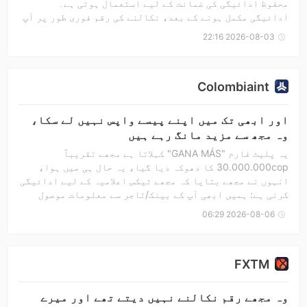
محفوظ ادائیگی کی ضمانت کے لیے استعمال ہوتی ہے۔
ادائیگی مکمل ہونے کے بعد، نکالنے کی رقم فوری طور پر آپ
کے اکاؤنٹ میں جمع کر دی جائے گی، اور ضمانت آپ کو نکالنے
2026-08-03 22:16
کی کل رقم کے ساتھ واپس کر دی جائے گی۔ پیسے نکالنے کے
لیے ضمانت کی ضرورت ہوتی ہے، اور اب پیسے نہیں نکالے جا
سکتے، اور زیادہ تر ضمانتیں دھوکہ باز ہیں۔"}
Colombiaint
اور ابھی تک میں اپنے پیسے واپس نہیں لے سکا،
وہ مجھ سے مزید مانگ رہے ہیں
یہ پلیٹ فارم "GANA MÁS" کہلاتا ہے مجھے تقریباً
30.000.000cop کا دھوکہ دیا گیا، یہ حال ہی میں ہوا،
انہوں نے مجھے بتایا کہ مجھے ٹیکس اعلامیہ کے لیے ادائیگی
کرنی ہے: ہمیں ابھی آپ کے بینک/تاجر سے معلومات موصول
ہوئی ہیں: اس ماہ آپ کے بینک اکاؤنٹ میں انفرادی لین دین
2026-08-06 06:29
کی بڑی تعداد کی وجہ سے، نکالے گئے فنڈز کو کولمبیا کے
ٹیکس حکام نے روک لیا، جس سے ان کی آمد رک گئی۔ آپ کی
نکالنے کی منتقلی پر کارروائی ہو رہی ہے۔ کولمبیا کے
FXTM
ضوابط کے مطابق، آپ کو پہلے ٹیکس اعلامیہ (8%) 7.733.989))
مکمل کرنا ہوگا تاکہ فنڈز محفوظ طریقے سے جاری کیے جا
سکیں۔ اور ابھی تک میں اپنے پیسے واپس نہیں لے سکا، وہ
وہ مجھے رقم نکالنے نہیں دیتے تھے اور میرے
مجھ سے مزید مانگ رہے ہیں