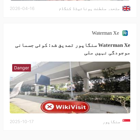
متحدہ سلطنت یونائیٹڈ کنگڈم
2026-04-16
Waterman Xe
Waterman Xe سنگاپور تصدیق شد: کوئی جسمانی
موجودگی نہیں ملی
Danger
سنگاپور
2025-10-17