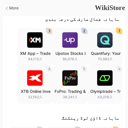
WikiStore
More
ماہانہ فعال صارف کی درجہ بندی
3
2
1
XM App – Trade
Upstox Stocks I
Quantfury: Your
with confidence
PO Mutual Fund
Global Broker
44,113
50,076
70,582
s
6
5
4
XTB Online Inve
FxPro: Trading &
Olymptrade – Tr
sting
Investing
ading online
32,162
36,241
43,276
ماہانہ ڈاؤن لوڈ رینکنگ