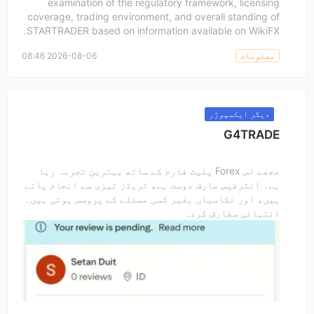
مارکیٹ سازی کا لائسنس (MM)
examination of the regulatory framework, licensing
8.81
WIKIFX ریٹنگ
coverage, trading environment, and overall standing of
مین ٹائٹل MT4
عالمی کاروبار
STARTRADER based on information available on WikiFX.
ECN اکاؤنٹ
10-15 سال
اعلیٰ سطح کے خطرات
آسٹریلیا ریگولیشن
معلومات
2026-08-06 08:46
زیر نگرانی
Finalto
16
مارکیٹ سازی کا لائسنس (MM)
8.80
WIKIFX ریٹنگ
مین ٹائٹل MT4
عالمی کاروبار
10-15 سال
آسٹریلیا ریگولیشن
مارکیٹ سازی کا لائسنس (MM)
دیگر ایکسپوژر
مین ٹائٹل MT4
عالمی کاروبار
G4TRADE
درمیانہ درجے کا رسک
آف شور ریگولیشن
مجھے اس Forex پلیٹ فارم کے ساتھ بہترین تجربہ رہا
ہے۔ انٹرفیس صارف دوست ہے، ٹریڈز تیزی سے انجام پاتے
ہیں، اور نکاسیاں بغیر کسی مسئلے کے پروسس ہوتی ہیں۔
انتہائی سفارش کردہ