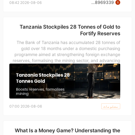
FX2438969339
2026-08-06 08:42
Tanzania Stockpiles 28 Tonnes of Gold to
Fortify Reserves
The Bank of Tanzania has accumulated 28 tonnes of
gold over 18 months under a domestic purchasing
programme aimed at strengthening foreign exchange
reserves, formalising the mining sector, and advancing
financial inclusion, Governor Emmanuel Tutuba
disclosed at the 2026 African Caucus meeting in Banjul.
معلومات
2026-08-06 07:00
What Is a Money Game? Understanding the