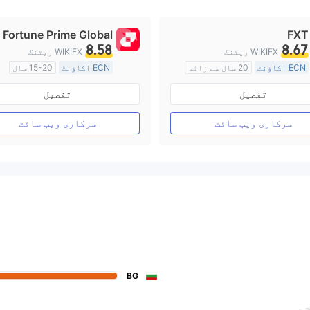
Fortune Prime Global
FXT
8.58
8.67
WIKIFX ریٹنگ
WIKIFX ریٹنگ
ECN اکاؤنٹ
20 سال سے زائد
ECN اکاؤنٹ
15-20 سال
آسٹریلیا ریگولیشن
آسٹریلیا ریگولیشن
تفصیل
تفصیل
مارکیٹ سازی کا لائسنس (MM)
مارکیٹ سازی کا لائسنس (MM)
مین ٹائٹل MT4
مین ٹائٹل MT4
سرکاری ویب سائٹ
سرکاری ویب سائٹ
BG