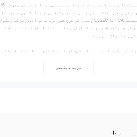
بینیٹیکس ایک آن لائن بروکر ہے جو بائنری آپشنز پیش کرتا 
 کرتی ہے، یہ ملک ہے جہاں بہت سے بروکرز دیگر ممالک میں موجود سخت
مالی تحفظات سے بچنے کے لیے رجسٹر کرتے ہیں۔ بینیٹیکس FCA یا CySEC وغیرہ کی طرح کسی بڑے مالی اتھارٹی کے ر
CySE نے ایک وارننگ جاری کی جو واضح طور پر بیان کرتی ہے کہ بینیٹیکس ان کے دائرہ اختیا
وئی رجسٹریشن نہیں ہے۔
ے 50 سے زیادہ مختلف مارکیٹس پیش کرتا ہے۔ یہ فارکس، کرپٹو کرنسیز، اسٹاکز، یا کموڈٹی
مزید دیکھیں
کم سے کم ابتدائی ڈپازٹ کے حوالے سے، اس بروکر کی ضرورت $50 ہے، اور ٹریڈ کے 
کو اس بروکر سے دور رہنا چاہیے کیونکہ بینیٹیکس کسی طرح سے ریگول
و اپنی ذاتی معلومات کی تصدیق کی ضرورت نہیں ہے اور آپ اس کے بغیر
ٹھڈرا کر سکتے ہیں۔ اکاؤنٹ 10 سیکنڈ سے کم میں کھولا جاتا ہے۔ ڈیش بورڈ میں، سرمایہ کاری شروع کرنے سے
چاہیے۔
 ادارے).
 کے لیے ایک پراپرائٹری ٹریڈنگ پلیٹ فارم پیش کرتا ہے۔ پلیٹ فار