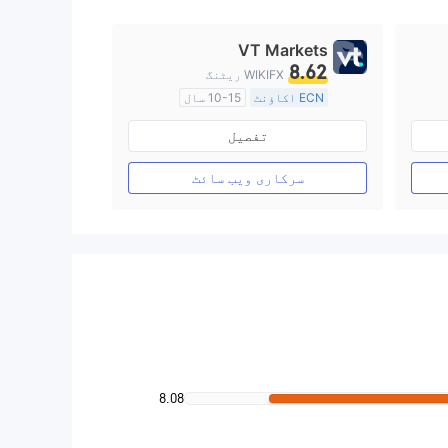
VT Markets
8.62
WIKIFX ریٹنگ
ECN اکاؤنٹ
10-15 سال
آسٹریلیا ریگولیشن
تفصیل
مارکیٹ سازی کا لائسنس (MM)
مین ٹائٹل MT4
سرکاری ویب سائٹ
8.08