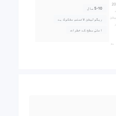
ہے۔ یولانٹا بزنس لمیٹڈ بینیٹیکس کی مالک کمپنی ہے، جو 2015
5-10 سال
یگولیشن
ریگولیشن لائسنس مشکوک ہے
ر
اعلیٰ سطح کے خطرات
ز ہو
لیے کم سے کم سرمایہ کاری کی مقدار 1$
یٹ
م