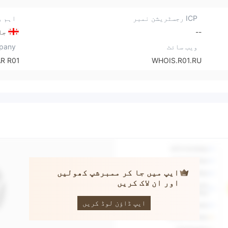
ICP رجسٹریشن نمبر
اہم و
--
جا
ویب سائٹ
pany
R R01
WHOIS.R01.RU
ایپ میں جا کر ممبرشپ کھولیں
اور ان لاک کریں
binatex
ایپ ڈاؤن لوڈ کریں