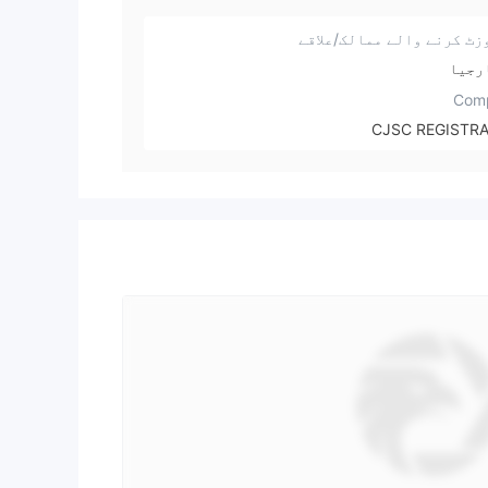
زٹ کرنے والے ممالک/علاقے
رجیا
Com
CJSC REGISTRA