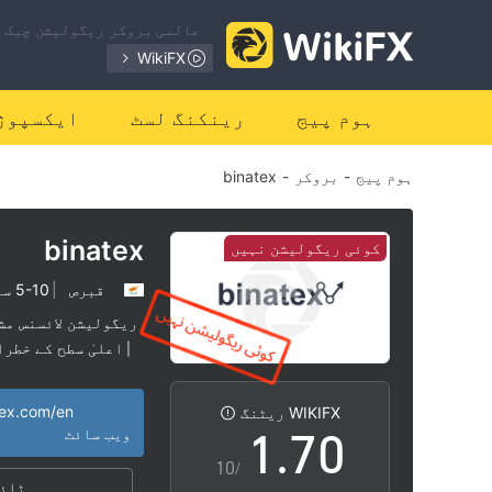
0
عالمی بروکر ریگولیشن چیک ک
1
WikiFX
2
ہوم پیج
رینکنگ لسٹ
ایکسپوژ
ہوم پیج
-
بروکر
-
binatex
3
4
binatex
کوئی ریگولیشن نہیں
قبرص
|
5-10 سال
5
ریگولیشن لائسنس مش
اعلیٰ سطح کے خطرا
|
0
6
tex.com/en
WIKIFX ریٹنگ
1
.
7
0
ویب سائٹ
/10
ٹائم