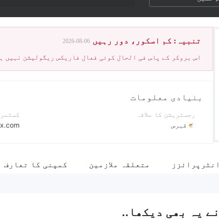
تنبیہ: کم اسکور، دور رہیں
2026-08-06
اس بروکر کے پاس فی الحال کوئی فعال فاریکس ریگولیشن نہیں ہ
بنیادی معلومات
رجسٹریشن کا علاقہ
کسٹمر 
قبرص
ex.com
آپریشن کا دورانیہ
رابطہ 
5-10 سال
8 800 333-20-67
نٹرپرائزز
متعلقہ ملازمین
کمپنی کا تعارف
کمپنی کا مکمل نام
کمپنی 
Binatexia LTD
ے یہ بھی دیکھا..