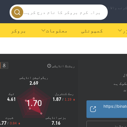
رنے والا ایپ
ر
کمیونٹی
معلومات
بروکر
ریٹنگ انڈیکس
ریگولیشن انڈیکس
2.69
کوک ہے
ت
رسک کنٹرول
ٹیک
4.61
1.87
/
1.19
1.70
https://bina
بزنس انڈیکس
شہرت
.77
7.16
/
0.84
 مشین