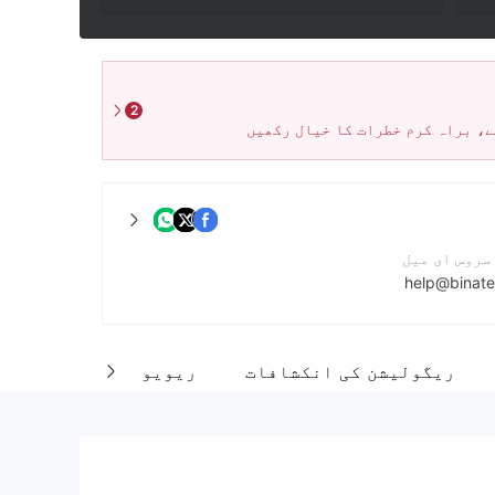
2
ے، براہ کرم خطرات کا خیال رکھیں
سروس ای میل
help@binat
نمبر
ریگولیشن کی انکشافات
ریویو
کی ویب سائٹ
https://binatex.com/en