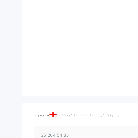
اہم وزٹ کرنے والے ممالک/علاقے
جارجیا
35.204.54.35