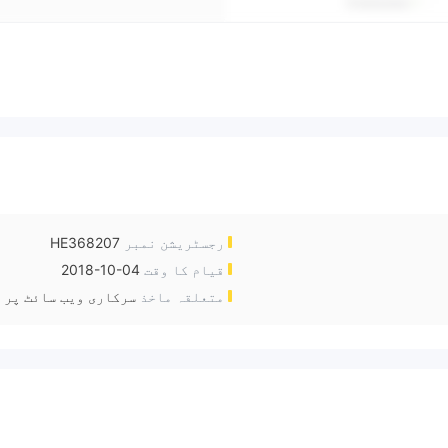
رجسٹریشن نمبر
HE368207
قیام کا وقت
2018-10-04
متعلقہ ماخذ
سرکاری ویب سائٹ پر 