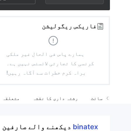
2
8
1
3
9
2
فاریکس ریگولیشن
4
3
5
4
ہمارے پاس فی الحال غیر ملکی
کرنسی کا تجارتی لائسنس نہیں ہے۔
6
5
براہ کرم خطرات سے آگاہ رہیں!
7
6
تصدیق شدہ سائٹ
رشتہ داری کا نقشہ
متعلقہ ا
8
7
9
8
binatex
دیکھنے والے صارفین ن