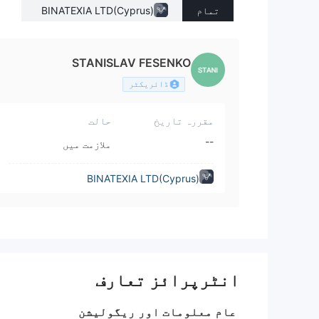
تمام
BINATEXIA LTD(Cyprus)
STANISLAV FESENKO
ڈائریکٹر
مقررہ تاریخ
حالت
--
ملازمت میں
BINATEXIA LTD(Cyprus)
انٹرپرائز تعارف
عام معلومات اور ریگولیشن