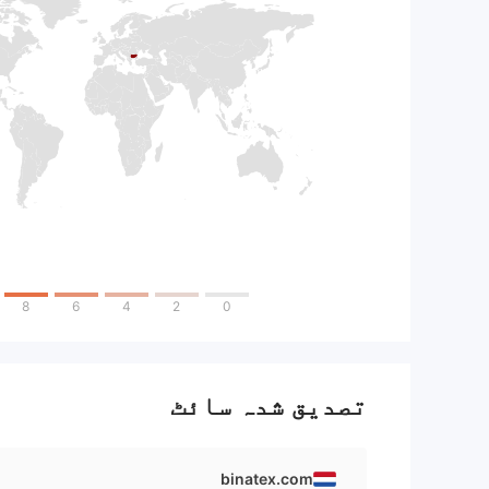
8
6
4
2
0
تصدیق شدہ سائٹ
binatex.com