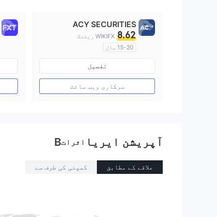
9
ACY SECURITIES
8.62
WIKIFX ریٹنگ
15-20 سال
آسٹریلیا ریگولیشن
تفصیل
مارکیٹ سازی کا لائسنس (MM)
مین ٹائٹل MT4
سرکاری ویب سائٹ
آپریشن ایریا
B
اثرات
علاقے کے مطابق
کمپنی کی طرف سے