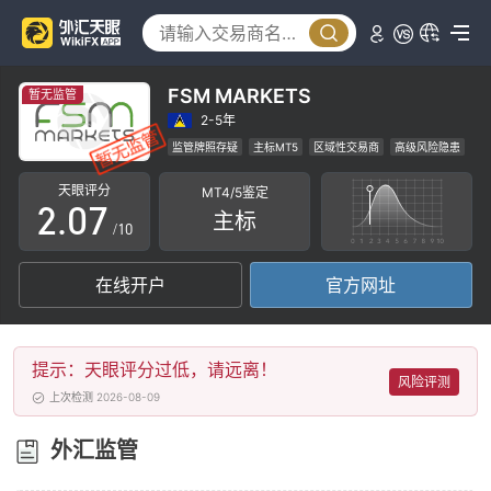
2
3
4
FSM MARKETS
暂无监管
0
5
2-5年
监管牌照存疑
主标MT5
区域性交易商
高级风险隐患
1
6
天眼评分
MT4/5鉴定
2
.
0
7
主标
/10
3
1
8
在线开户
官方网址
4
2
9
5
3
提示：天眼评分过低，请远离！
6
4
风险评测
上次检测 2026-08-09
7
5
外汇监管
8
6