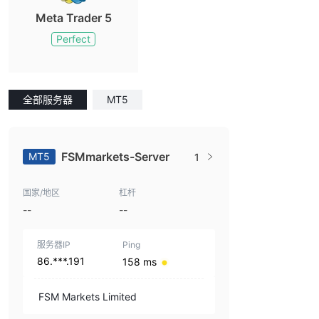
Meta Trader 5
Perfect
全部服务器
MT5
FSMmarkets-Server
MT5
1
国家/地区
杠杆
--
--
服务器IP
Ping
86.***.191
158 ms
FSM Markets Limited