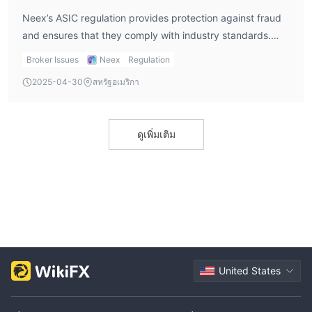
Neex’s ASIC regulation provides protection against fraud
and ensures that they comply with industry standards.
This means my funds are more secure, and I’m less likely
Broker Issues
Neex
Regulation
to encounter unexpected issues with the broker. As noted
2025-04-30
สหรัฐอเมริกา
in Neex broker reviews, this regulation also requires them
to maintain transparency, which is important for me as a
trader.
ดูเพิ่มเติม
United States