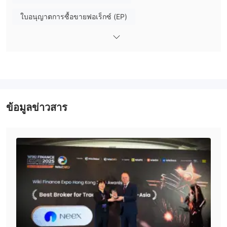
ฉันสามารถเทรดอะไรได้บ้างบน Neex?
ใบอนุญาตการซื้อขายฟอเร็กซ์ (EP)
ประเภทบัญชี/สเปรด
ใบอนุญาต MT4 แบบเต็ม
ใบอนุญาต MT5 แบบเต็ม
แพลตฟอร์มเทรด
การวิจัยตนเอง
การฝากและถอนเงิน
บัตรเดบิตหรือเครดิต (Visa,
Neex ยอมรับการชำระเงินผ่าน
MasterCard)
การโอนเงินผ่านธนาคาร
, หรือ
.
ข้อมูลข่าวสาร