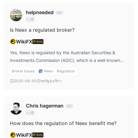
instruments.
helpneeded
1-2ปี
Is Neex a regulated broker?
WikiFX
คำตอบ
Yes, Neex is regulated by the Australian Securities &
Investments Commission (ASIC), which is a well-known
regulatory body. From my perspective, this gives me
Broker Issues
Neex
Regulation
some assurance about the broker's legitimacy. As I read in
2025-06-30
สหรัฐอเมริกา
Neex reviews, ASIC regulation ensures that Neex follows
strict financial standards, which adds a layer of safety for
me as a trader.
Chris hagerman
1-2ปี
How does the regulation of Neex benefit me?
WikiFX
คำตอบ