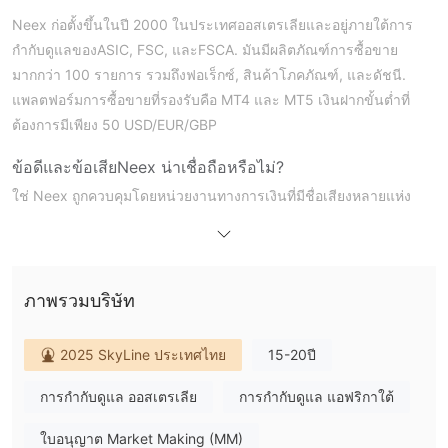
Neex ก่อตั้งขึ้นในปี 2000 ในประเทศออสเตรเลียและอยู่ภายใต้การ
กำกับดูแลของASIC,
FSC, และFSCA
. มันมีผลิตภัณฑ์การซื้อขาย
มากกว่า 100 รายการ รวมถึงฟอเร็กซ์, สินค้าโภคภัณฑ์, และดัชนี.
แพลตฟอร์มการซื้อขายที่รองรับคือ MT4 และ MT5 เงินฝากขั้นต่ำที่
ต้องการมีเพียง 50 USD/EUR/GBP
ข้อดีและข้อเสีย
Neex น่าเชื่อถือหรือไม่?
ใช่ Neex ถูกควบคุมโดยหน่วยงานทางการเงินที่มีชื่อเสียงหลายแห่ง
สำนักงานคณะกรรมการกำกับหลักทรัพย์และการ
รวมถึง
ลงทุนแห่งออสเตรเลีย (ASIC)
ในฐานะผู้ทำตลาด (ใบอนุญาตเลข
Financial Services Commission (FSC) แห่ง
ที่ 335126),
มอริเชียส
กับใบอนุญาตฟอเร็กซ์ปลีกนอกชายฝั่ง (ใบอนุญาตเลขที่
ภาพรวมบริษัท
Financial Sector Conduct Authority
GB20025869) และ
(FSCA) ของแอฟริกาใต้
holding a ใบอนุญาตฟอเร็กซ์ปลีก
2025 SkyLine ประเทศไทย
15-20ปี
(License No. 47742). These licenses reflect Neexs compliance
with regulatory standards in Australia, Mauritius, and South
การกำกับดูแล ออสเตรเลีย
การกำกับดูแล แอฟริกาใต้
Africa.
ใบอนุญาต Market Making (MM)