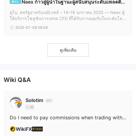
Neex ก้าวสู่ผู้นำในฐานะผู้สนับสนุนระดับแพลตตินั
ข่าว
มที่ iFX Expo Dubai 2025
ดูไบ, สหรัฐอาหรับเอมิเรตส์ – 14–16 มกราคม 2025 — Neex ผู้
ให้บริการโซลูชันการเทรด CFD ที่ได้รับการยอมรับในระดับโลก
ได้ยืนยันบทบาทความเป็นผู้นำในอุตสาหกรรมการเงินอีกครั้ง ด้ว
2025-07-08 06:39
ยการเข้าร่วมเป็นผู้สนับสนุนร
ดูเพิ่มเติม
Wiki Q&A
Solotim
1-2ปี
Do I need to pay commissions when trading with Neex?
WikiFX
คำตอบ