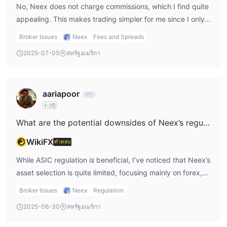
No, Neex does not charge commissions, which I find quite
appealing. This makes trading simpler for me since I only
need to worry about the spread. As highlighted in Neex
Broker Issues
Neex
Fees and Spreads
reviews, this commission-free structure is great for traders
2025-07-05
สหรัฐอเมริกา
who want to avoid additional costs and focus solely on the
spread.
aariapoor
1-2ปี
What are the potential downsides of Neex’s regulation?
WikiFX
คำตอบ
While ASIC regulation is beneficial, I’ve noticed that Neex’s
asset selection is quite limited, focusing mainly on forex,
commodities, and indices. From what I’ve seen in Neex
Broker Issues
Neex
Regulation
reviews, traders who are looking for stocks or
2025-06-30
สหรัฐอเมริกา
cryptocurrencies might be disappointed. Although the
regulation is strong, I’d prefer a broader range of trading