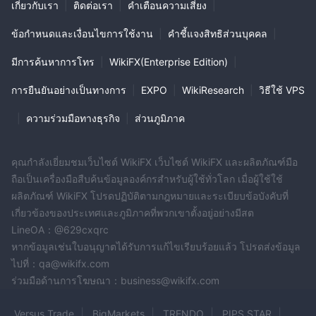
เกี่ยวกับเรา
|
ติดต่อเรา
|
คำเตือนความเสี่ยง
|
ข้อกำหนดและเงื่อนไขการใช้งาน
|
คำชี้แจงสิทธิส่วนบุคคล
|
มีการค้นหาการโทร
|
WikiFX(Enterprise Edition)
|
การยืนยันอย่างเป็นทางการ
|
EXPO
|
WikiResearch
|
วิธีใช้ VPS
|
ความร่วมมือทางธุรกิจ
|
ส่วนภูมิภาค
คุณกำลังเยี่ยมชมเว็บไซต์ WikiFX เว็บไซต์ WikiFX และผลิตภัณฑ์มือ
ถือเป็นเครื่องมือสืบค้นข้อมูลองค์กรสำหรับผู้ใช้ทั่วโลก เมื่อผู้ใช้ใช้
ผลิตภัณฑ์ WikiFX โปรดปฏิบัติตามกฎหมายและระเบียบข้อบังคับที่
เกี่ยวข้องของประเทศและภูมิภาคที่พวกเขาตั้งอยู่อย่างมีสต
LineOA：@629cxqrc
หากข้อมูลเช่นใบอนุญาตได้รับการแก้ไขเรียบร้อยแล้ว โปรดส่งข้อมูล
ไปที่：qa@wikifx.com
ร่วมมือด้านการโฆษณา：business@wikifx.com
Versus Trade
BigMarkets
TRENDO
PIPS STAR