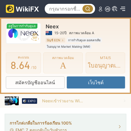
3
1
4
2
0
Neex
5
3
1
อยู่ในการกำกับดูแล
15-20ปี
สภาพแวดล้อม A
6
4
2
บัญชี ECN
การกำกับดูแล ออสเตรเลีย
ใบอนุญาต Market Making (MM)
7
5
3
ใบอนุญาต MT4 แบบเต็ม
คะแนน
สภาพแวดล้อม
MT4/5
8
.
6
4
A
ใบอนุญาตเต็ม
/10
9
7
5
สมัครบัญชีออนไลน์
เว็บไซต์
8
6
9
7
Neexเข้าร่วมงาน Wiki Finance Expo Hong Kong 2025
EXPO
8
9
การไกล่เกลี่ยในการร้องเรียน 100%
EMC
7
ตอบกลับในวันทำการ