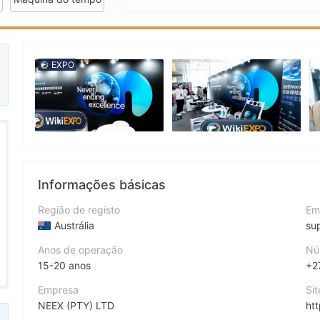
EXPO
eguladores 1
Informações básicas
Região de registo
Em
Austrália
su
Anos de operação
Nú
15-20 anos
+2
Empresa
Si
NEEX (PTY) LTD
ht