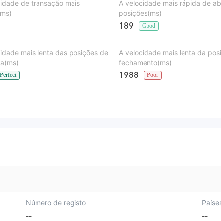
cidade de transação mais
A velocidade mais rápida de ab
(ms)
posições(ms)
189
Good
cidade mais lenta das posições de
A velocidade mais lenta da pos
ra(ms)
fechamento(ms)
1988
Perfect
Poor
Número de registo
Paíse
--
--