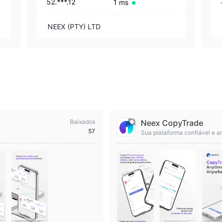
52.***.12
1 ms
NEEX (PTY) LTD
Baixados
Neex CopyTrade
57
Sua plataforma confiável e a