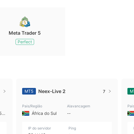
Meta Trader 5
Perfect
Neex-Live 2
MT5
M
7
Pais/Região
Alavancagem
Pai
 50
África do Sul
--
IP do servidor
Ping