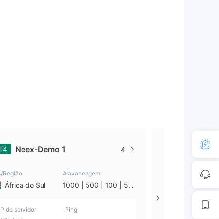
Neex-Demo 1
Neex-Li
T4
MT5
4
s/Região
Alavancagem
Pais/Região
África do Sul
1000 | 500 | 100 | 50
África do Sul
| 25 | 10 | 1
IP do servidor
Ping
IP do servidor