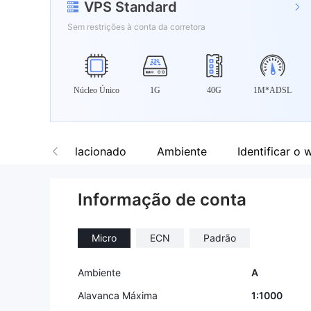
VPS Standard
Sem restrições à conta da corretora
Núcleo Único
1G
40G
1M*ADSL
Software Relacionado
Ambiente
Identificar o 
Informação de conta
Micro
ECN
Padrão
Ambiente
A
Alavanca Máxima
1:1000