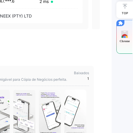
47.***.6
192.***.37
2 ms
TOP
NEEX (PTY) L
NEEX (PTY) LTD
Chrome
Baixados
1
migável para Cópia de Negócios perfeita.