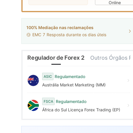
9
7
4
Online
8
5
100% Mediação nas reclamações
EMC
7
Resposta durante os dias úteis
9
6
7
Regulador de Forex 2
Outros Órgãos R
8
Regulamentado
ASIC
Austrália Market Marketing (MM)
9
Regulamentado
FSCA
África do Sul Licença Forex Trading (EP)