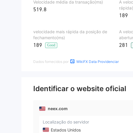
Velocidade média da transação(ms)
A velo
rápida
519.8
189
velocidade mais rápida da posição de
A velo
fechamento(ms)
abertu
189
281
Good
Dados fornecidos por
WikiFX Data Providenciar
Identificar o website oficial
neex.com
Localização do servidor
Estados Unidos