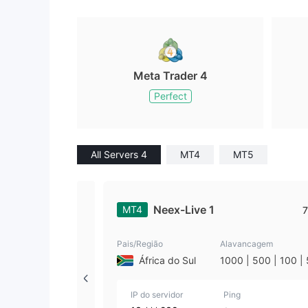
Meta Trader 4
Perfect
All Servers 4
MT4
MT5
Neex-Live 1
MT4
7
Pais/Região
Alavancagem
África do Sul
1000 | 500 | 100 |
| 25 | 10 | 1
IP do servidor
Ping