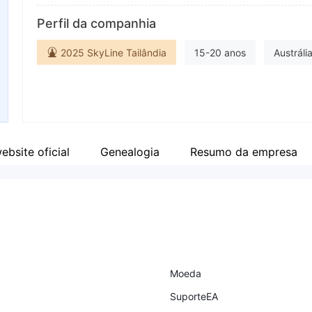
Abreviação
En
Perfil da companhia
Neex
Funcionário da empresa
Fa
2025 SkyLine Tailândia
15-20 anos
Austrál
--
Market Marketing (MM)
Licença Forex Trading (EP)
Etiqueta principal MT5
Autopesquisa
website oficial
Genealogia
Resumo da empresa
Moeda
SuporteEA