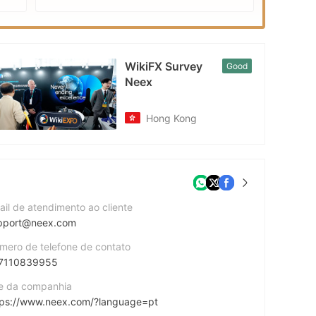
EXPO
WikiFX Survey
Good
Neex
Hong Kong
ail de atendimento ao cliente
pport@neex.com
mero de telefone de contato
7110839955
te da companhia
tps://www.neex.com/?language=pt