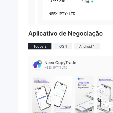
13.***.238
1 ms
NEEX (PTY) LTD
Aplicativo de Negociação
Todos 2
iOS 1
Android 1
Neex CopyTrade
NEEX (PTY) LTD