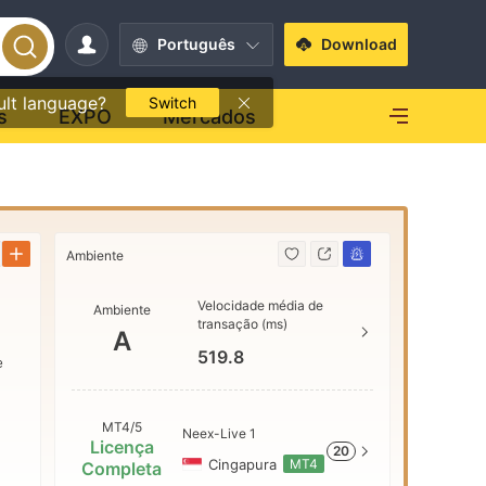
Português
Download
ult language?
Switch
s
EXPO
Mercados
Ambiente
Ambiente
Velocidade média de
Ambiente
AAA
transação (ms)
A
e
519.8
e
AA
MT4/5
Neex-Live 1
Licença
20
A
Cingapura
MT4
Completa