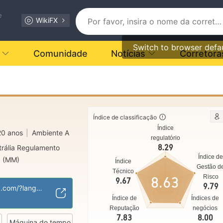
e
WikiFX
Switch to browser defa
Comunidade
Notícias
Corretora
Índice de classificação
Índice
20 anos
|
Ambiente A
regulatório
8.29
trália Regulamento
Índice d
g (MM)
Índice
Gestão d
l MT4
Técnico
Risco
8.63
9.67
9.79
https://www.neex.com/?language=pt
Índice de
Índices de
Reputação
negócios
7.83
8.00
Máquina do tempo