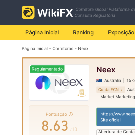
1
Corretora Global Plataforma d
2
0
Consulta Regulatória
Página Inicial
Ranking
Exposição
3
1
Página Inicial
-
Corretoras
-
Neex
4
2
5
3
0
Neex
Regulamentado
Austrália
|
15-
6
4
1
Aus
Conta ECN
Market Marketin
|
7
5
2
Etiqueta principa
|
Pontuação
8
.
6
3
Site oficial
/10
Abertura de Conta