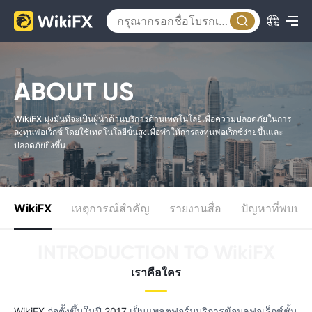
ABOUT US
WikiFX มุ่งมั่นที่จะเป็นผู้นําด้านบริการด้านเทคโนโลยีเพื่อความปลอดภัยในการ
ลงทุนฟอเร็กซ์ โดยใช้เทคโนโลยีขั้นสูงเพื่อทําให้การลงทุนฟอเร็กซ์ง่ายขึ้นและ
ปลอดภัยยิ่งขึ้น
WikiFX
เหตุการณ์สำคัญ
รายงานสื่อ
ปัญหาที่พบบ่อ
INTRODUCTION TO WikiFX
เราคือใคร
WikiFX
ก่อตั้งขึ้นในปี
2017
เป็นแพลตฟอร์มบริการข้อมูลฟอเร็กซ์ชั้น