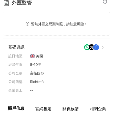
外匯監管
8
9
9
9
暫無外匯交易類牌照，請注意風險！
基礎資訊
註冊地區
英國
經營年限
5-10年
公司全稱
富拓国际
公司簡稱
Richtmfx
企業員工
--
賬戶信息
官網鑒定
關係族譜
相關企業