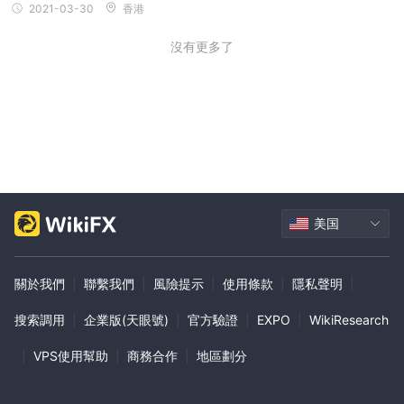
2021-03-30
香港
沒有更多了
美国
關於我們
|
聯繫我們
|
風險提示
|
使用條款
|
隱私聲明
|
搜索調用
|
企業版(天眼號)
|
官方驗證
|
EXPO
|
WikiResearch
|
VPS使用幫助
|
商務合作
|
地區劃分