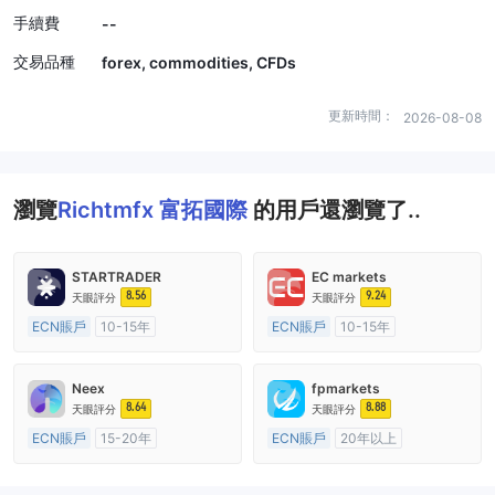
手續費
--
交易品種
forex, commodities, CFDs
更新時間：
2026-08-08
瀏覽
Richtmfx 富拓國際
的用戶還瀏覽了..
STARTRADER
EC markets
8.56
9.24
天眼評分
天眼評分
ECN賬戶
10-15年
ECN賬戶
10-15年
澳大利亞監管
全牌照 (MM)
澳大利亞監管
全牌照 (MM)
主標MT4
主標MT4
Neex
fpmarkets
8.64
8.88
天眼評分
天眼評分
ECN賬戶
15-20年
ECN賬戶
20年以上
澳大利亞監管
全牌照 (MM)
澳大利亞監管
全牌照 (MM)
主標MT4
主標MT4