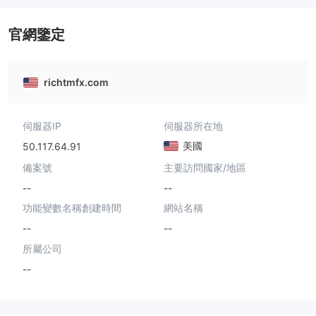
官網鑒定
richtmfx.com
伺服器IP
伺服器所在地
美國
50.117.64.91
備案號
主要訪問國家/地區
--
--
功能變數名稱創建時間
網站名稱
--
--
所屬公司
--