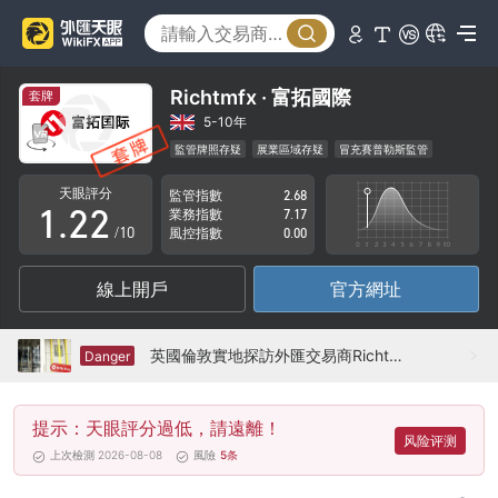
Richtmfx · 富拓國際
套牌
0
0
5-10年
監管牌照存疑
展業區域存疑
冒充賽普勒斯監管
0
1
1
高級風險隱患
天眼評分
監管指數
2.68
1
.
2
2
業務指數
7.17
/10
風控指數
0.00
2
3
3
線上開戶
官方網址
3
4
4
4
5
5
英國倫敦實地探訪外匯交易商Richtmfx 不存在真實展業場所
Danger
5
6
6
提示：天眼評分過低，請遠離！
6
7
7
风险评测
上次檢測 2026-08-08
風險
5
条
7
8
8