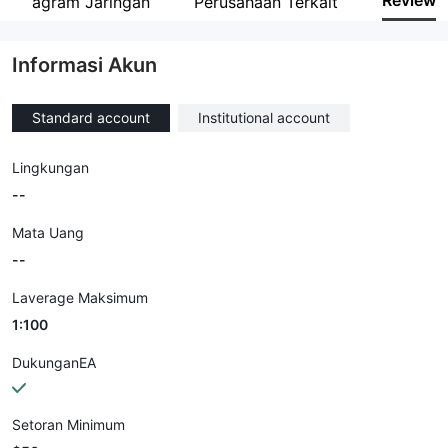
Review
Diagram Jaringan
Perusahaan Terkait
Karyawan perusahaan
--
Informasi Akun
Standard account
Institutional account
Lingkungan
--
Mata Uang
--
Laverage Maksimum
1:100
DukunganEA
Setoran Minimum