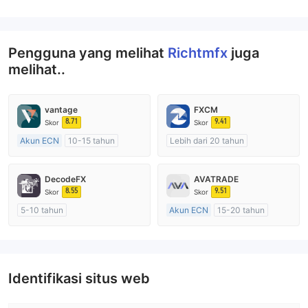
Pengguna yang melihat
Richtmfx
juga
melihat..
vantage
FXCM
8.71
9.41
Skor
Skor
Akun ECN
10-15 tahun
Lebih dari 20 tahun
Diatur di Australia
Diatur di Australia
Market Maker (MM)
Market Maker (MM)
DecodeFX
AVATRADE
Lisensi Penuh MT4
Lisensi Penuh MT4
8.55
9.51
Skor
Skor
5-10 tahun
Akun ECN
15-20 tahun
Diatur di Australia
Diatur di Australia
Market Maker (MM)
Market Maker (MM)
Lisensi Penuh MT4
Lisensi Penuh MT4
Identifikasi situs web