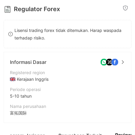
8
9
9
Regulator Forex
9
Lisensi trading forex tidak ditemukan. Harap waspada
terhadap risiko.
Informasi Dasar
Registered region
Kerajaan Inggris
Periode operasi
5-10 tahun
Nama perusahaan
富拓国际
Singkatan
Richtmfx