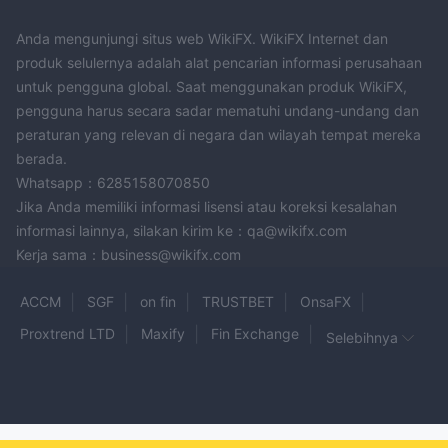
Anda mengunjungi situs web WikiFX. WikiFX Internet dan
produk selulernya adalah alat pencarian informasi perusahaan
untuk pengguna global. Saat menggunakan produk WikiFX,
pengguna harus secara sadar mematuhi undang-undang dan
peraturan yang relevan di negara dan wilayah tempat mereka
berada.
Whatsapp：6285158070850
Jika Anda memiliki informasi lisensi atau koreksi kesalahan
informasi lainnya, silakan kirim ke：qa@wikifx.com
Kerja sama：business@wikifx.com
ACCM
SGF
on fin
TRUSTBET
OnsaFX
Proxtrend LTD
Maxify
Fin Exchange
Selebihnya
Finnix Group
MOTFX
Emporium Capital
trading.com
TradeZero
ANGEL MARKETS
OneTrade
EA Capital
Maven
ExxoMarkets