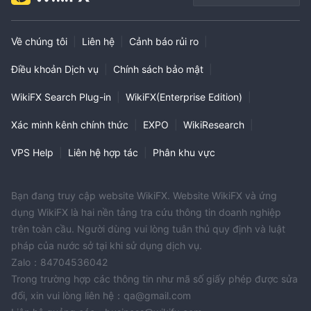
Về chúng tôi
|
Liên hệ
|
Cảnh báo rủi ro
|
Điều khoản Dịch vụ
|
Chính sách bảo mật
|
WikiFX Search Plug-in
|
WikiFX(Enterprise Edition)
|
Xác minh kênh chính thức
|
EXPO
|
WikiResearch
|
VPS Help
|
Liên hệ hợp tác
|
Phân khu vực
Bạn đang truy cập website WikiFX. Website WikiFX và ứng
dụng WikiFX là hai nền tảng tra cứu thông tin doanh nghiệp
trên toàn cầu. Người dùng vui lòng tuân thủ quy định và luật
pháp của nước sở tại khi sử dụng dịch vụ.
Zalo：84704536042
Trong trường hợp các thông tin như mã số giấy phép được sửa
đổi, xin vui lòng liên hệ：qa@gmail.com