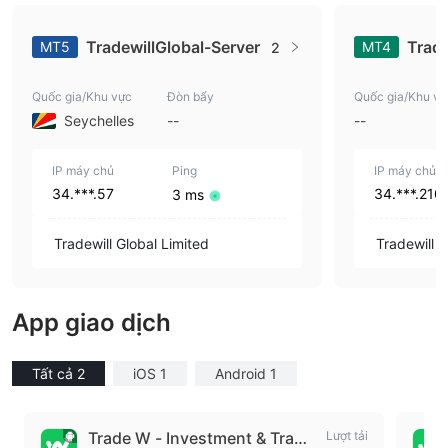
TradewillGlobal-Server
Trade
MT5
MT4
2
Quốc gia/Khu vực
Đòn bẩy
Quốc gia/Khu vự
Seychelles
--
--
IP máy chủ
Ping
IP máy chủ
34.***.57
34.***.210
3 ms
Tradewill Global Limited
Tradewill 
App giao dịch
Tất cả 2
iOS 1
Android 1
Trade W - Investment & Tradi
Lượt tải