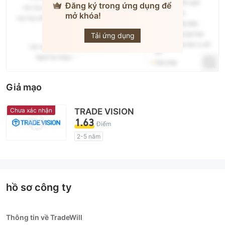
Đăng ký trong ứng dụng để
mở khóa!
Trade W
Tải ứng dụng
Giả mạo
Chưa xác nhận
TRADE VISION
1.63
Điểm
2-5 năm
Giấy phép giám sát quản lý có dấu hiệu đáng ngờ
Lĩnh vực nghiệp vụ đáng ngờ
Nguy cơ rủi ro cao
hồ sơ công ty
Thông tin về TradeWill