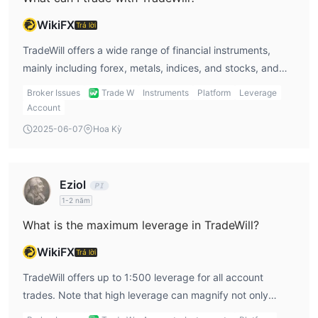
WikiFX
Trả lời
TradeWill offers a wide range of financial instruments,
mainly including forex, metals, indices, and stocks, and
does not offer cryptocurrencies, bonds, options, or
Broker Issues
Trade W
Instruments
Platform
Leverage
exchange-traded funds.
Account
2025-06-07
Hoa Kỳ
Eziol
1-2 năm
What is the maximum leverage in TradeWill?
WikiFX
Trả lời
TradeWill offers up to 1:500 leverage for all account
trades. Note that high leverage can magnify not only
profits but also losses.