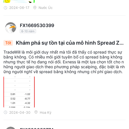
2024-06-17
Nước Úc
FX1669530399
6-10 năm
Khám phá sự tồn tại của mô hình Spread Zer
Tốt
o tại TradeWill: Exness, lựa chọn của Scalper với
TradeWill là môi giới duy nhất mà tôi đã thấy có spread thực sự
phí giao dịch
bằng không. Có nhiều môi giới tuyên bố có spread bằng không
nhưng thực tế họ đang nói dối. Exness là một lựa chọn tốt cho n
hững người giao dịch theo phương pháp scalping, đặc biệt là nh
ững người nghĩ về spread bằng không nhưng chỉ phí giao dịch.
2024-04-30
Hoa Kỳ