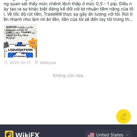
ng quan sát thấy mức chênh lệch thấp ở mức 0,5 - 1 pip. Điều n
ày tạo ra sự khác biệt đáng kể đối với lợi nhuận tiềm năng của tô
i. Về tốc độ rút tiền, TradeWill thực sự gây ấn tượng với tôi. Rút ti
ền nhanh như làm mì ăn liền, tiền của tôi sẽ đến tay tôi trong thời
gian kỷ lục, thường là trong vòng 24 giờ kể từ khi tôi yêu cầu.
2023-10-11
Malaysia
Không còn nữa.
United States