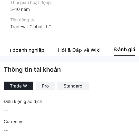
Thời gian hoạt động
5-10 năm
Tên công ty
Tradewill Global LLC
Viết tắt
Trade W
Đánh giá
 thiệu doanh nghiệp
Hỏi & Đáp về Wiki
Nhân viên doanh nghiệp
--
Thông tin tài khoản
Trade W
Pro
Standard
Điều kiện giao dịch
--
Currency
--