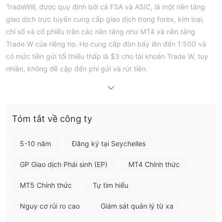
TradeWill, được quy định bởi cả FSA và ASIC, là một nền tảng
giao dịch trực tuyến cung cấp giao dịch trong forex, kim loại,
chỉ số và cổ phiếu trên các nền tảng như MT4 và nền tảng
Trade W của riêng họ. Họ cung cấp đòn bẩy lên đến 1:500 và
có mức tiền gửi tối thiểu thấp là $3 cho tài khoản Trade W, tuy
nhiên, không đề cập đến phí gửi và rút tiền.
Ưu điểm và Nhược điểm
TradeWill Có Uy tín không?
quy định ngoại khơi
TradeWill được cấp phép chính thức và
bởi
Ủy ban Dịch vụ Tài chính Seychelles (FSA)
tại
Tóm tắt về công ty
Seychelles dưới số giấy phép SD111.
Nền tảng cũng có một giấy phép Đại diện được bổ nhiệm (AR)
5-10 năm
Đăng ký tại Seychelles
quy định bởi Ủy ban Chứng khoán và Đầu tư Úc (ASIC)
GP Giao dịch Phái sinh (EP)
MT4 Chính thức
tại Úc với số giấy phép là 001292696.
MT5 Chính thức
Tự tìm hiểu
Tôi có thể giao dịch gì trên TradeWill?
TradeWill cung cấp nhiều công cụ tài chính, chủ yếu bao gồm
Nguy cơ rủi ro cao
Giám sát quản lý từ xa
forex, kim loại, chỉ số và cổ phiếu
.