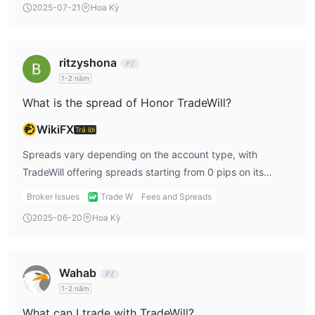
2025-07-21
Hoa Kỳ
Khoản Standard
, $200 cho Tài Khoản Pro, và $3 cho Tài
Mức rút tiền tối thiểu là $10
Khoản Trade W.
. Phí cho việc
nạp và rút tiền không được đề cập.
ritzyshona
1-2 năm
What is the spread of Honor TradeWill?
WikiFX
Trả lời
Spreads vary depending on the account type, with
TradeWill offering spreads starting from 0 pips on its
Standard and Trade W accounts, while the Pro account
Broker Issues
Trade W
Fees and Spreads
has a minimum spread of 10 pips.
2025-06-20
Hoa Kỳ
Wahab
1-2 năm
What can I trade with TradeWill?