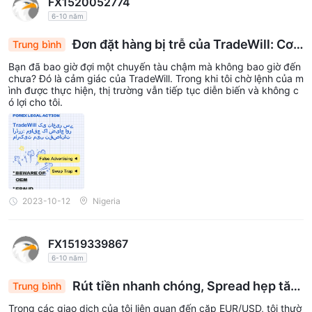
FX1520052774
6-10 năm
Đơn đặt hàng bị trễ của TradeWill: Cơ h
Trung bình
ội bị bỏ lỡ và thiệt hại trên thị trường
Bạn đã bao giờ đợi một chuyến tàu chậm mà không bao giờ đến
chưa? Đó là cảm giác của TradeWill. Trong khi tôi chờ lệnh của m
ình được thực hiện, thị trường vẫn tiếp tục diễn biến và không c
ó lợi cho tôi.
2023-10-12
Nigeria
FX1519339867
6-10 năm
Rút tiền nhanh chóng, Spread hẹp tăn
Trung bình
g lợi nhuận tại TradeWill
Trong các giao dịch của tôi liên quan đến cặp EUR/USD, tôi thườ