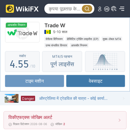
0
0
0
1
1
Trade W
1
2
2
आफशोर नियमन
5-10 साल
2
3
3
सेशेल्स विनियमन
डेरिवेटिव ट्रेडिंग लाइसेंस (EP)
मुख्य-लेबल MT4
उच्च संभावित विस्तार
आफशोर नियमन
3
4
4
स्कोर
MT4/5 पहचान
4
.
5
5
पूर्ण लाइसेंस
/10
5
6
6
टाइम मशीन
वेबसाइट
6
7
7
7
8
8
ऑस्ट्रेलिया में ट्रेडविल की यात्रा - कोई कार्यालय नहीं मिला
Danger
8
9
9
विकीएफएक्स जोखिम अलर्ट
9
पिछला डिटेक्शन 2026-08-06
जोखिम
2