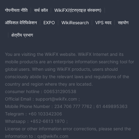
गोपनीयता नीति
|
सर्च कॉल
|
WikiFX(एंटरप्राइज़ संस्करण)
|
ऑफिशल वेरिफिकेशन
|
EXPO
|
WikiResearch
|
VPS मदद
|
सहयोग
|
क्षेत्रीय प्रभाग
You are visiting the WikiFX website. WikiFX Internet and its
mobile products are an enterprise information searching tool for
global users. When using WikiFX products, users should
consciously abide by the relevant laws and regulations of the
country and region where they are located.
consumer hotline：006531290538
Official Email：support@wikifx.com；
Mobile Phone Number：234 706 777 7762；61 449895363
Telegram：+60 103342306
Whatsapp：+852-6613 1970；
License or other information error corrections, please send the
information to：qa@wikifx.com