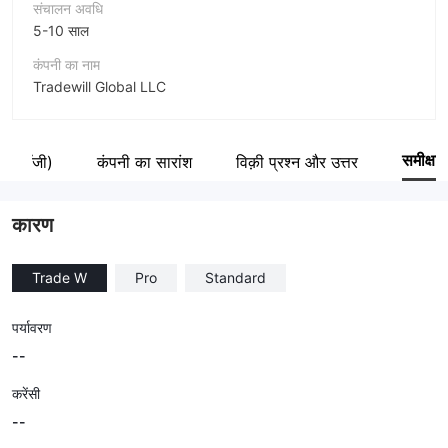
संचालन अवधि
5-10 साल
कंपनी का नाम
Tradewill Global LLC
संक्षिप्त नाम
Trade W
समीक्षा
निओलॉजी)
कंपनी का सारांश
विक़ी प्रश्न और उत्तर
कंपनी का कर्मचारी
--
कारण
Trade W
Pro
Standard
पर्यावरण
--
करेंसी
--