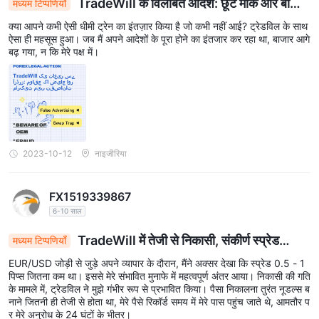
TradeWill के विलंबित आदेश: छूटे मौके और बाजार
मध्यम टिप्पणियाँ
के हानियां
क्या आपने कभी ऐसी धीमी ट्रेन का इंतज़ार किया है जो कभी नहीं आई? ट्रेडविल के साथ
ऐसा ही महसूस हुआ। जब मैं अपने आदेशों के पूरा होने का इंतजार कर रहा था, बाजार आगे
बढ़ गया, न कि मेरे पक्ष में।
2023-10-12
नाइजीरिया
FX1519339867
6-10 साल
TradeWill में तेजी से निकासी, संकीर्ण स्प्रेड
मध्यम टिप्पणियाँ
प्रॉफिट को बढ़ाते हैं
EUR/USD जोड़ी से जुड़े अपने व्यापार के दौरान, मैंने अक्सर देखा कि स्प्रेड 0.5 - 1
पिप्स जितना कम था। इससे मेरे संभावित मुनाफे में महत्वपूर्ण अंतर आया। निकासी की गति
के मामले में, ट्रेडविल ने मुझे गंभीर रूप से प्रभावित किया। पैसा निकालना तुरंत नूडल्स ब
नाने जितनी ही तेजी से होता था, मेरे पैसे रिकॉर्ड समय में मेरे पास पहुंच जाते थे, आमतौर प
र मेरे अनुरोध के 24 घंटों के भीतर।