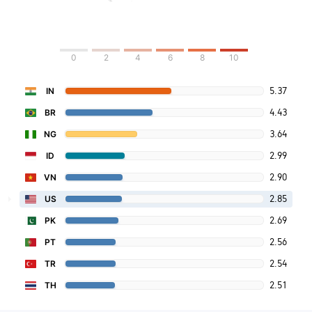
0
2
4
6
8
10
5.37
IN
4.43
BR
3.64
NG
2.99
ID
2.90
VN
2.85
US
2.69
PK
2.56
PT
2.54
TR
2.51
TH