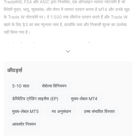
TradeWill, FSA और ASIC द्वारा नियामित, एक ऑनलाइन व्यापार प्लेटफॉर्म है जो
विदेशी मुद्रा, धातु, सूचकांक, और शेयर में व्यापार प्रदान करता है MT4 और उनके खुद
के Trade W प्लेटफॉर्म पर। वे 1:500 तक लीवरेज प्रदान करते हैं और Trade W
खाते के लिए $3 का कम न्यूनतम जमा है, हालांकि जमा और निकासी शुल्क का उल्लेख
नहीं किया गया है।
लाभ और हानियां
क्या मैं TradeWill पर व्यापार कर सकता हूँ?
विदेशी मुद्रा,
TradeWill बहुत सारे वित्तीय उपकरण प्रदान करता है, मुख्य रूप से
धातु, सूचकांक, और शेयर
।
कीवर्ड्स
खाता प्रकार
5-10 साल
सेशेल्स विनियमन
लीवरेज
1:500 तक का लीवरेज
TradeWill अपने व्यापारिक खातों के लिए
प्रदान करता
डेरिवेटिव ट्रेडिंग लाइसेंस (EP)
मुख्य-लेबल MT4
है। ध्यान दें कि उच्च लीवरेज न केवल लाभों को बढ़ा सकता है बल्कि हानियों को भी।
मुख्य-लेबल MT5
स्व अनुसंधान
उच्च संभावित विस्तार
TradeWill शुल्क
आफशोर नियमन
0 पिप से शुरू होने वाले स्प्रेड
TradeWill अपने स्टैंडर्ड और ट्रेड W खातों पर
प्रदान करता है, जबकि प्रो खाते पर न्यूनतम स्प्रेड 10 पिप है। कमीशन संरचनाएँ भी