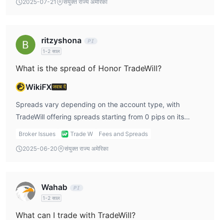
2025-07-21
संयुक्त राज्य अमेरिका
ritzyshona
1-2 साल
What is the spread of Honor TradeWill?
WikiFX
जवाब दें
Spreads vary depending on the account type, with
TradeWill offering spreads starting from 0 pips on its
Standard and Trade W accounts, while the Pro account
Broker Issues
Trade W
Fees and Spreads
has a minimum spread of 10 pips.
2025-06-20
संयुक्त राज्य अमेरिका
Wahab
1-2 साल
What can I trade with TradeWill?