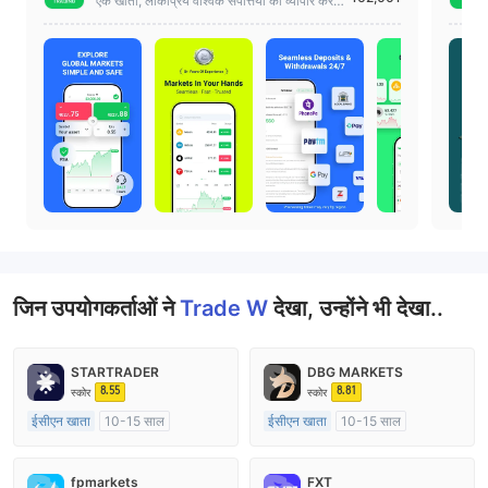
ng
एक खाता, लोकप्रिय वैश्विक संपत्तियों का व्यापार करें,
24/7 बाजार पहुंच
जिन उपयोगकर्ताओं ने
Trade W
देखा, उन्होंने भी देखा..
STARTRADER
DBG MARKETS
8.55
8.81
स्कोर
स्कोर
ईसीएन खाता
10-15 साल
ईसीएन खाता
10-15 साल
ऑस्ट्रेलिया विनियमन
ऑस्ट्रेलिया विनियमन
मार्केट मेकिंग (एमएम)
मार्केट मेकिंग (एमएम)
fpmarkets
FXT