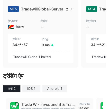
TradewillGlobal-Server
Trade
MT5
MT4
2
देश/जिला
लेवरेज
देश/जिला
सेशेल्स
--
--
सर्वर IP
Ping
सर्वर IP
34.***.57
34.***.210
3 ms
Tradewill Global Limited
Tradewill 
ट्रेडिंग ऐप
सभी 2
iOS 1
Android 1
Trade W - Investment & Tradi
डाउनलोड
162,001