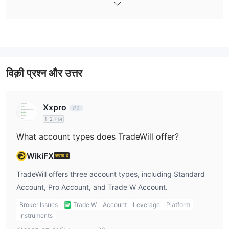
प्रो खाता
भिन्न हैं, स्टैंडर्ड और ट्रेड W खातों पर प्रति लॉट $10-$15 लेते हैं, और
जो कमीशन नहीं लेता
।
व्यापारिक प्लेटफॉर्म
जमा और निकासी
विक़ी प्रश्न और उत्तर
स्टैंडर्ड खाता के लिए $10
TradeWill के विभिन्न न्यूनतम जमा हैं:
, प्रो खाता के
न्यूनतम निकासी राशि $10 है
लिए $200, और ट्रेड W खाता के लिए $3।
।
जमा और निकासी के शुल्क का उल्लेख नहीं किया गया है।
Xxpro
1-2 साल
What account types does TradeWill offer?
WikiFX
जवाब दें
TradeWill offers three account types, including Standard
Account, Pro Account, and Trade W Account.
Broker Issues
Trade W
Account
Leverage
Platform
Instruments