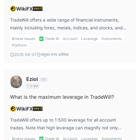
WikiFX
जवाब दें
TradeWill offers a wide range of financial instruments,
mainly including forex, metals, indices, and stocks, and
does not offer cryptocurrencies, bonds, options, or
Broker Issues
Trade W
Account
Leverage
Instruments
exchange-traded funds.
Platform
2025-06-07
संयुक्त राज्य अमेरिका
Eziol
1-2 साल
What is the maximum leverage in TradeWill?
WikiFX
जवाब दें
TradeWill offers up to 1:500 leverage for all account
trades. Note that high leverage can magnify not only
profits but also losses.
Broker Issues
Trade W
Account
Leverage
Instruments