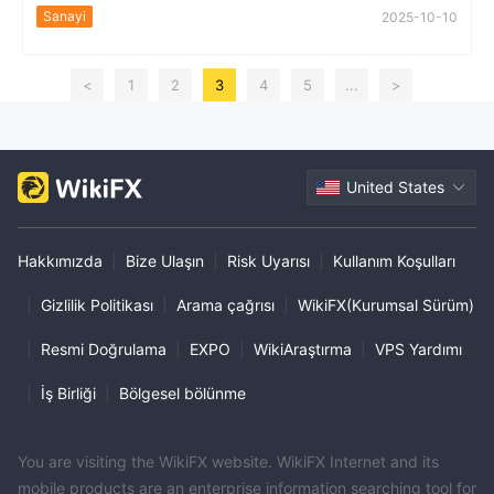
Sanayi
2025-10-10
<
1
2
3
4
5
...
>
United States
Hakkımızda
|
Bize Ulaşın
|
Risk Uyarısı
|
Kullanım Koşulları
|
Gizlilik Politikası
|
Arama çağrısı
|
WikiFX(Kurumsal Sürüm)
|
Resmi Doğrulama
|
EXPO
|
WikiAraştırma
|
VPS Yardımı
|
İş Birliği
|
Bölgesel bölünme
You are visiting the WikiFX website. WikiFX Internet and its
mobile products are an enterprise information searching tool for