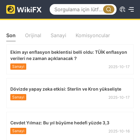
Son
Orijinal
Sanayi
Komisyoncular
Ekim ayı enflasyon beklentisi belli oldu: TÜİK enflasyon
verileri ne zaman açıklanacak？
Sanayi
2025-10-17
Dövizde yapay zeka etkisi: Sterlin ve Kron yükselişte
Sanayi
2025-10-17
Cevdet Yılmaz: Bu yıl büyüme hedefi yüzde 3,3
Sanayi
2025-10-16