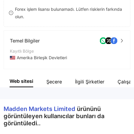
8
Forex işlem lisansı bulunamadı. Lütfen risklerin farkında
olun.
9
Temel Bilgiler
Kayıtlı Bölge
Amerika Birleşik Devletleri
İşletme Dönemi
2-5 yıl
Web sitesi
Şecere
İlgili Şirketler
Çalışan
Şirket Adı
Madden Markets Limited
Madden Markets Limited
ürününü
görüntüleyen kullanıcılar bunları da
görüntüledi..