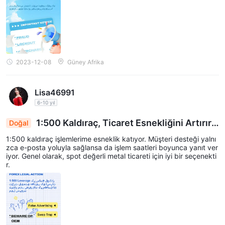
de bulundurarak Madden Markets Limited ile işlem yapmamanızı
şiddetle tavsiye ederim.
2023-12-08
Güney Afrika
Lisa46991
6-10 yıl
1:500 Kaldıraç, Ticaret Esnekliğini Artırır,
Doğal
Sadece E-posta Desteği Duyarlı: İyi Spot Metaller
1:500 kaldıraç işlemlerime esneklik katıyor. Müşteri desteği yalnı
Aracısı
zca e-posta yoluyla sağlansa da işlem saatleri boyunca yanıt ver
iyor. Genel olarak, spot değerli metal ticareti için iyi bir seçenekti
r.