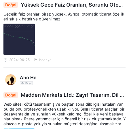
Yüksek Gece Faiz Oranları, Sorunlu Otom
Doğal
atik İşlem Sistemleri Endişe Yaratıyor
Gecelik faiz oranları biraz yüksek. Ayrıca, otomatik ticaret özellikl
eri sık sık hatalı ve güvenilmez.
2024-06-25
İspanya
Aho He
6-10 yıl
Madden Markets Ltd.: Zayıf Tasarım, Dil H
Doğal
ataları, Sınırlı Enstrümanlar ve Yüksek Risk Uyarı
Web sitesi kötü tasarlanmış ve baştan sona dilbilgisi hataları var,
sı
bu da onu profesyonellikten uzak kılıyor. Sınırlı ticaret araçları bir
dezavantajdır ve sunulan yüksek kaldıraç, özellikle yeni başlaya
nlar olmak üzere yatırımcılar için önemli bir risk oluşturmaktadır. Y
alnızca e-posta yoluyla sunulan müşteri desteğine ulaşmak zord
ur ve 7/24 desteğin olmaması sakıncalıdır. Bu sorunları göz önün