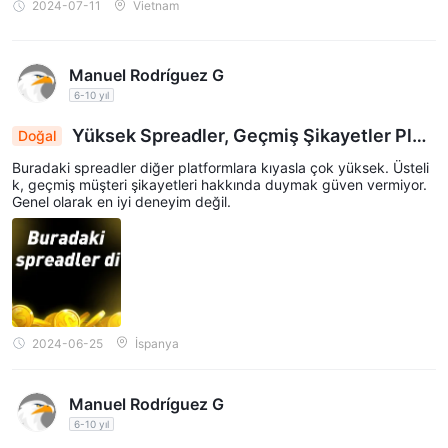
2024-07-11
Vietnam
Manuel Rodríguez G
6-10 yıl
Yüksek Spreadler, Geçmiş Şikayetler Platf
Doğal
ormun Güvenilirliğini Zedeliyor
Buradaki spreadler diğer platformlara kıyasla çok yüksek. Üsteli
k, geçmiş müşteri şikayetleri hakkında duymak güven vermiyor.
Genel olarak en iyi deneyim değil.
2024-06-25
İspanya
Manuel Rodríguez G
6-10 yıl