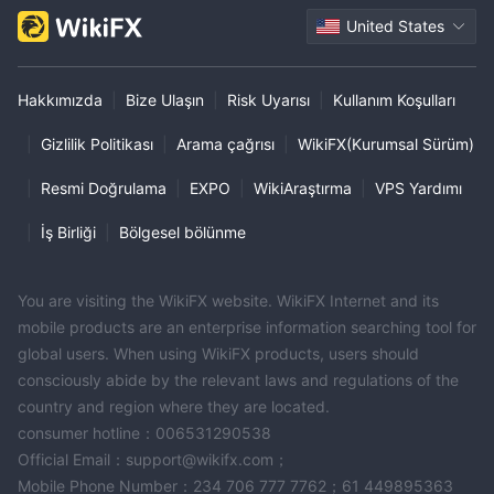
United States
Hakkımızda
|
Bize Ulaşın
|
Risk Uyarısı
|
Kullanım Koşulları
|
Gizlilik Politikası
|
Arama çağrısı
|
WikiFX(Kurumsal Sürüm)
|
Resmi Doğrulama
|
EXPO
|
WikiAraştırma
|
VPS Yardımı
|
İş Birliği
|
Bölgesel bölünme
You are visiting the WikiFX website. WikiFX Internet and its
mobile products are an enterprise information searching tool for
global users. When using WikiFX products, users should
consciously abide by the relevant laws and regulations of the
country and region where they are located.
consumer hotline：006531290538
Official Email：support@wikifx.com；
Mobile Phone Number：234 706 777 7762；61 449895363