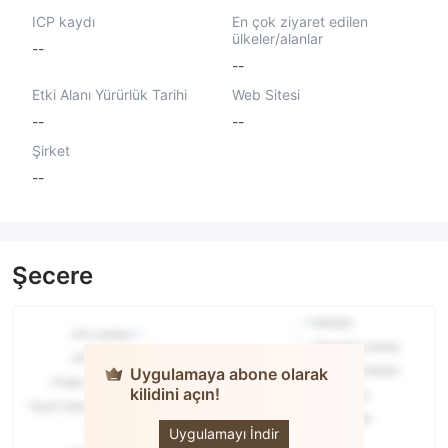
ICP kaydı
En çok ziyaret edilen
ülkeler/alanlar
--
--
Etki Alanı Yürürlük Tarihi
Web Sitesi
--
--
Şirket
--
Şecere
Uygulamaya abone olarak
kilidini açın!
Madden
Markets
Limited
Uygulamayı İndir