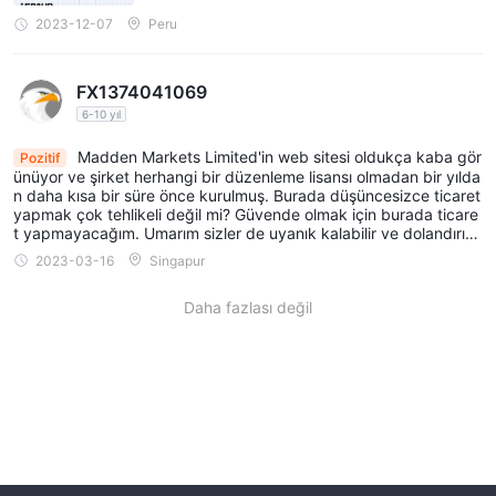
2023-12-07
Peru
FX1374041069
6-10 yıl
Madden Markets Limited'in web sitesi oldukça kaba gör
Pozitif
ünüyor ve şirket herhangi bir düzenleme lisansı olmadan bir yılda
n daha kısa bir süre önce kurulmuş. Burada düşüncesizce ticaret
yapmak çok tehlikeli değil mi? Güvende olmak için burada ticare
t yapmayacağım. Umarım sizler de uyanık kalabilir ve dolandırıcıl
arın başarılı olmasına izin vermeyebilirsiniz.
2023-03-16
Singapur
Daha fazlası değil