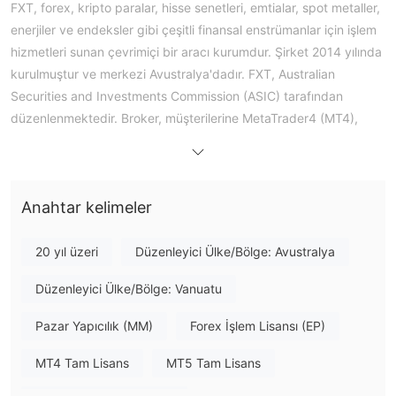
FXT, forex, kripto paralar, hisse senetleri, emtialar, spot metaller,
enerjiler ve endeksler gibi çeşitli finansal enstrümanlar için işlem
hizmetleri sunan çevrimiçi bir aracı kurumdur. Şirket 2014 yılında
kurulmuştur ve merkezi Avustralya'dadır. FXT, Australian
Securities and Investments Commission (ASIC) tarafından
düzenlenmektedir. Broker, müşterilerine MetaTrader4 (MT4),
MetaTrader5 (MT5) ve WebTrader dahil olmak üzere çeşitli işlem
platformları sunmaktadır. Ayrıca birçok işlem aracı ve eğitim
kaynağı sunar. FXT ayrıca telefon, e-posta ve canlı sohbet
Anahtar kelimeler
yoluyla ulaşılabilen 24/5 müşteri destek ekibine sahiptir.
Artılar ve Eksiler
FXT Güvenilir mi?
20 yıl üzeri
Düzenleyici Ülke/Bölge: Avustralya
düzenlenmiş ve lisanslı bir broker.
FXT dır
Düzenleyici Ülke/Bölge: Vanuatu
GLENEAGLE SECURITIES (AUST) PTY LIMITED yetkilendirilmiş
Avustralya Menkul Kıymetler
ve düzenlenmiştir tarafından
Pazar Yapıcılık (MM)
Forex İşlem Lisansı (EP)
ve Yatırım Komisyonu (ASIC)
, bir Market Making lisansı
no. 337985.
altında lisans sahibi
MT4 Tam Lisans
MT5 Tam Lisans
Gleneagle Securities Pty Limited, tarafından yetkilendirilir ve