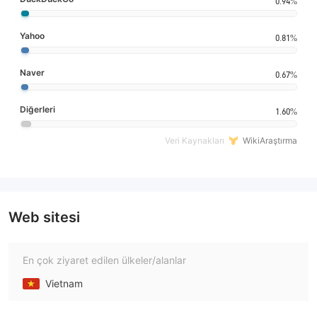
0.94%
Yahoo
0.81%
Naver
0.67%
Diğerleri
1.60%
Veri Kaynakları
WikiAraştırma
Web sitesi
En çok ziyaret edilen ülkeler/alanlar
Vietnam