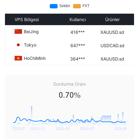
VPS Bölgesi
Kullanıcı
Ürünler
BeiJing
416***
XAUUSD.sd
Tokyo
647***
USDCAD.sd
HoChiMinh
364***
XAUUSD.sd
Durdurma Oranı
0.70%