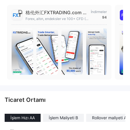
格伦外汇FXTRADING.com 外
İndirmeler
94
汇、黄金及差价合约交易
Forex, altın, endeksler ve 100+ CFD (F
ark Sözleşmesi) işlemleri
Ticaret Ortamı
İşlem Hızı AA
İşlem Maliyeti B
Rollover maliyeti A