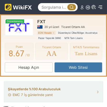
3
1
2
4
2
3
FXT
5
3
4
Düzenlenmiş
20 yıl üzeri
Ticaret Ortamı AA
6
4
5
ECN Hesabı
Düzenleyici Ülke/Bölge: Avustralya
Pazar Yapıcılık (MM)
MT4 Tam Lisans
7
5
6
Puan
Ticaret Ortamı
MT4/5 Tanımlaması
8
.
6
7
AA
Tam Lisans
/10
9
7
8
Hesap Açın
Web Sitesi
8
9
9
Şikayetlerde %100 Arabuluculuk
EMC
7
İş günlerinde yanıt