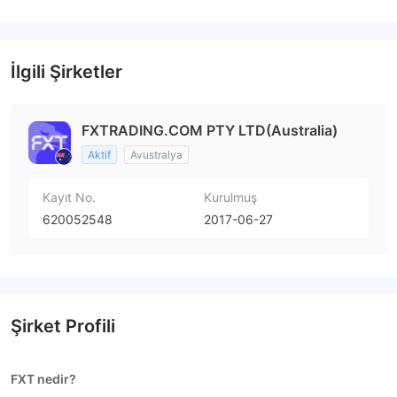
Şüpheli İş Kapsamı
Yüksek düzeyde potansiyel risk
İlgili Şirketler
FXTRADING.COM PTY LTD(Australia)
Aktif
Avustralya
Kayıt No.
Kurulmuş
620052548
2017-06-27
Şirket Profili
FXT nedir?