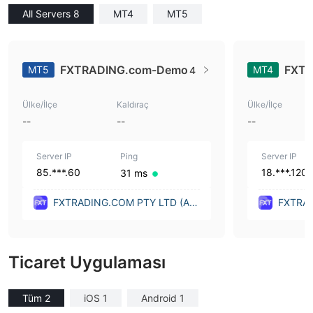
All Servers 8
MT4
MT5
FXTRADING.com-Demo
FXTR
MT5
MT4
4
Ülke/İlçe
Kaldıraç
Ülke/İlçe
--
--
--
Server IP
Ping
Server IP
85.***.60
18.***.120
31 ms
FXTRADING.COM PTY LTD (Aus
FXTRAD
tralia)
tralia)
Ticaret Uygulaması
Tüm 2
iOS 1
Android 1