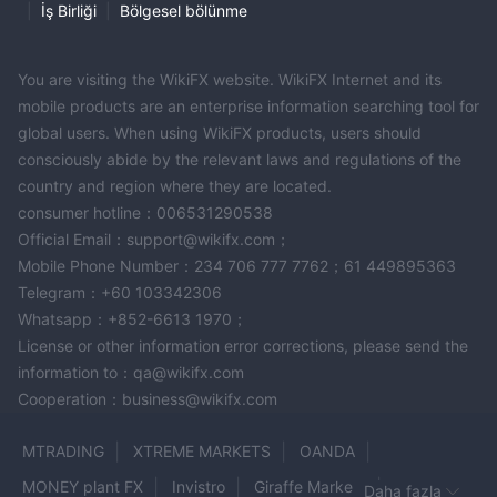
|
İş Birliği
|
Bölgesel bölünme
Para yatırma ve çekme konusunda, birçok iyi aracı kurum gibi
FXT, para birimi, ödeme yöntemi, minimum tutar, ulaşma tarihi,
ücretler vb. hakkında önemli bilgiler içeren ayrıntılı bir form
You are visiting the WikiFX website. WikiFX Internet and its
sunar. Para yatırma seçenekleri arasında PayPal, VISA,
mobile products are an enterprise information searching tool for
MasterCard, Neteller, UnionPay, Yerel İnternet Bankacılığı, Apply
global users. When using WikiFX products, users should
Pay, Google Pay, Uluslararası Banka Havalesi ve Yerel Banka
consciously abide by the relevant laws and regulations of the
Havalesi bulunmaktadır.
country and region where they are located.
consumer hotline：006531290538
Müşteri Hizmetleri
Official Email：support@wikifx.com；
24/5 destek
FXT müşteri desteği sunar
. Her ikisini de
Mobile Phone Number：234 706 777 7762；61 449895363
İngilizce ve Çince
destekler
. Onların web sitesi ayrıca bir
Telegram：+60 103342306
SSS bölümü
içerir
sıkça sorulan soruların cevaplarıyla. Ayrıca
Whatsapp：+852-6613 1970；
Facebook,
onları bazı sosyal ağlarda takip edebilirsiniz dahil
License or other information error corrections, please send the
Twitter, LinkedIn, Instagram ve Twitter
information to：qa@wikifx.com
.
Cooperation：business@wikifx.com
Sıkça Sorulan Sorular (SSS)
dır
FXT
meşru?
MTRADING
XTREME MARKETS
OANDA
Evet. ASIC ve VFSC düzenlemeleri altında yasal olarak faaliyet
MONEY plant FX
Invistro
Giraffe Markets
Daha fazla