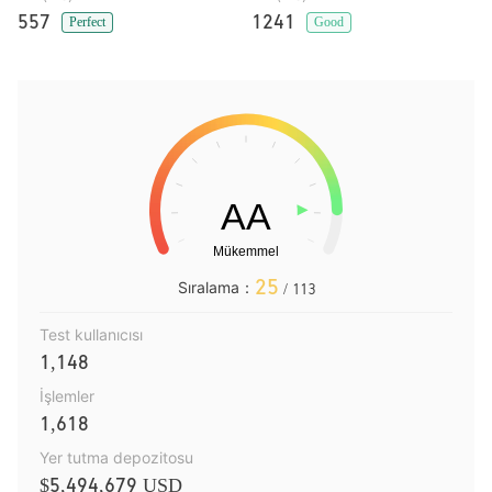
557
1241
Perfect
Good
25
Sıralama：
/ 113
Test kullanıcısı
1,148
İşlemler
1,618
Yer tutma depozitosu
$5,494,679 USD