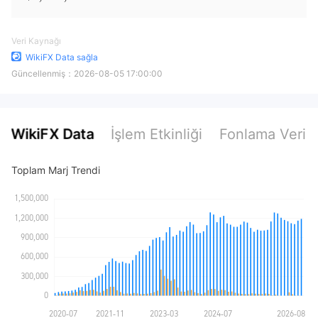
Veri Kaynağı
WikiFX Data sağla
Güncellenmiş：
2026-08-05 17:00:00
WikiFX Data
İşlem Etkinliği
Fonlama Verile
Toplam Marj Trendi