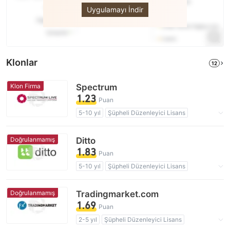
Uygulamayı İndir
Klonlar
12
Klon Firma
Spectrum
1.23
Puan
5-10 yıl
Şüpheli Düzenleyici Lisans
Şüpheli İş Kapsamı
Klon Firma Avustralya
Yüksek düzeyde potansiyel risk
Doğrulanmamış
Ditto
1.83
Puan
5-10 yıl
Şüpheli Düzenleyici Lisans
Şüpheli İş Kapsamı
Yüksek düzeyde potansiyel risk
Doğrulanmamış
Tradingmarket.com
1.69
Puan
2-5 yıl
Şüpheli Düzenleyici Lisans