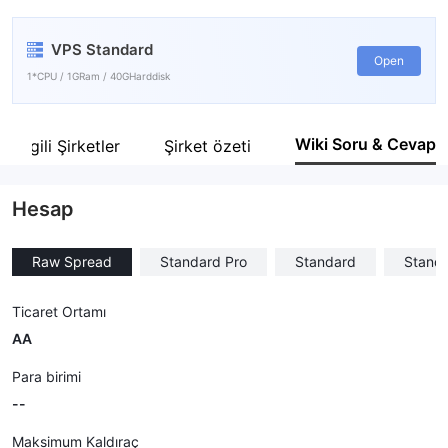
FXT
VPS Standard
Şirket çalışanı
Open
--
1*CPU / 1GRam / 40GHarddisk
Wiki Soru & Cevap
İlgili Şirketler
Şirket özeti
Hesap
Raw Spread
Standard Pro
Standard
Standa
Ticaret Ortamı
AA
Para birimi
--
Maksimum Kaldıraç