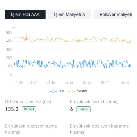
İşlem Hızı AAA
İşlem Maliyeti A
Rollover maliyeti A
Ortalama işlem hızı(ms)
En yüksek işlem hızı(ms)
135.3
6
Perfect
Perfect
En yüksek pozisyon açma
En yüksek pozisyon kapatma
hızı(ms)
hızı(ms)