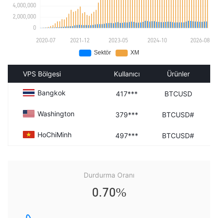
VPS Bölgesi
Kullanıcı
Ürünler
Bangkok
417***
BTCUSD
Washington
379***
BTCUSD#
HoChiMinh
497***
BTCUSD#
Durdurma Oranı
0.70%