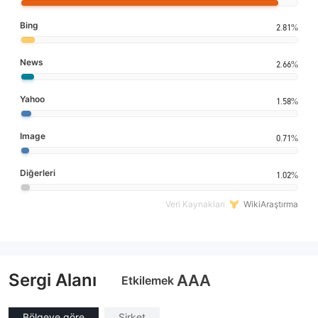
Bing
2.81%
News
2.66%
Yahoo
1.58%
Image
0.71%
Diğerleri
1.02%
Veri Kaynakları
WikiAraştırma
Sergi Alanı
AAA
Etkilemek
Bölgeye göre
Şirket