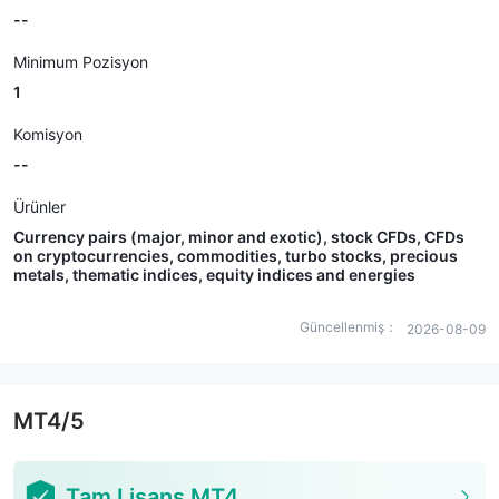
--
Minimum Pozisyon
1
Komisyon
--
Ürünler
Currency pairs (major, minor and exotic), stock CFDs, CFDs
on cryptocurrencies, commodities, turbo stocks, precious
metals, thematic indices, equity indices and energies
Güncellenmiş：
2026-08-09
MT4/5
Tam Lisans MT4