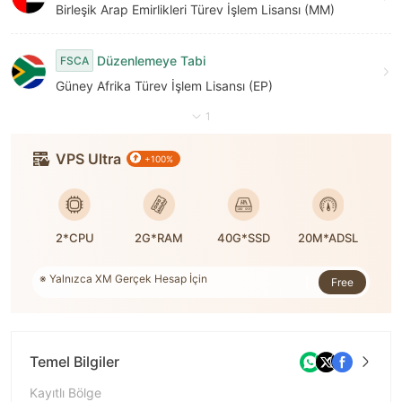
Birleşik Arap Emirlikleri Türev İşlem Lisansı (MM)
Düzenlemeye Tabi
FSCA
Güney Afrika Türev İşlem Lisansı (EP)
1
VPS Ultra
+100%
2*CPU
2G*RAM
40G*SSD
20M*ADSL
※ Yalnızca XM Gerçek Hesap İçin
※ Sipariş numarası: 10,163,342
Free
※ WikiFX tarafından desteklenmektedir
Temel Bilgiler
Kayıtlı Bölge