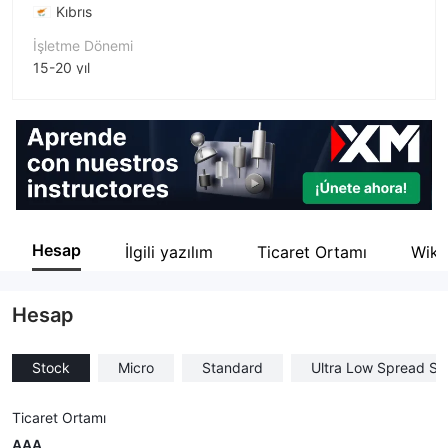
Kıbrıs
İşletme Dönemi
15-20 yıl
Şirket Adı
TRADING.COM MARKETS UK LIMITED
Hesap
İlgili yazılım
Ticaret Ortamı
Wiki
Hesap
Stock
Micro
Standard
Ultra Low Spread St
Ticaret Ortamı
AAA