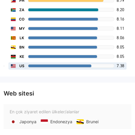
8.79
PH
8.20
ZA
8.16
CO
8.11
MY
8.06
LK
8.05
BN
8.05
KE
7.38
US
Web sitesi
En çok ziyaret edilen ülkeler/alanlar
Japonya
Endonezya
Brunei