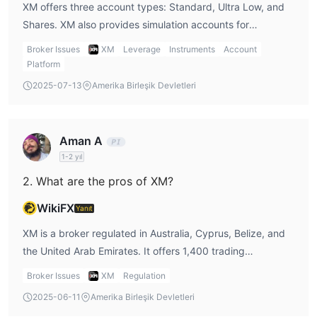
XM offers three account types: Standard, Ultra Low, and
tarafından sunulan finansal enstrümanlarla ticaret becerilerini
Shares. XM also provides simulation accounts for
pratik yapabilir ve kendilerini tanıyabilirler.
beginners to conduct trading tests.
Broker Issues
XM
Leverage
Instruments
Account
XM ile Hesap Açma Nasıl Yapılır?
Platform
XM, 5 dolar minimum depozito ile hesap açma imkanı sunan bir
2025-07-13
Amerika Birleşik Devletleri
aracı kurumdur. XM Broker hesabı açmak için izlenmesi gereken
adımlar aşağıda belirtilmiştir:
Adım 1: Kaydolun
Aman A
'Get Started' üzerine tıklayın. Kişisel bilgilerinizi girin ve
1-2 yıl
doğrulama için e-postanızı kontrol edin.
Adım 2: Belgeleri Yükleyin
2. What are the pros of XM?
Kaydı tamamlamak için Kişisel Bilgilerinizi, Finansal Bilgilerinizi ve
WikiFX
Yanıt
Yatırımcı Detaylarınızı doldurun.
Adım 3: Fon ve Platform Seçimi
XM is a broker regulated in Australia, Cyprus, Belize, and
the United Arab Emirates. It offers 1,400 trading
Kimlik Kanıtınızı ve Adres Kanıtınızı yükleyerek doğrulamayı
instruments, including Forex, Commodities, Precious
tamamlayın.
Broker Issues
XM
Regulation
Metals, Shares, Turbo stocks, equity indices, energies,
2025-06-11
Amerika Birleşik Devletleri
Kaldıraç
and thematic indices.