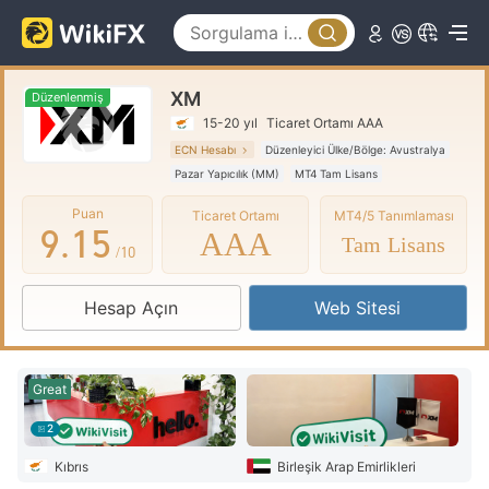
4
0
5
1
XM
6
2
Düzenlenmiş
15-20 yıl
Ticaret Ortamı AAA
7
3
ECN Hesabı
Düzenleyici Ülke/Bölge: Avustralya
Pazar Yapıcılık (MM)
MT4 Tam Lisans
8
0
4
Küresel İşletme
Puan
Ticaret Ortamı
MT4/5 Tanımlaması
9
.
1
5
AAA
Tam Lisans
/10
2
6
Hesap Açın
Web Sitesi
3
7
4
8
Great
5
9
2
6
Kıbrıs
Birleşik Arap Emirlikleri