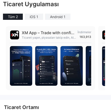
Ticaret Uygulaması
Tüm 2
iOS 1
Android 1
XM App – Trade with confide
İndirmeler
163,913
nce
Ticaret yapın, piyasaları takip edin, AI ö
ngörüleri alın, grafikleri kullanın ve XM
hesaplarınızı yönetin.
Ticaret Ortamı