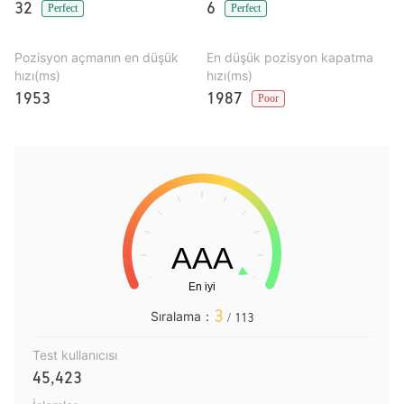
32
6
Perfect
Perfect
Pozisyon açmanın en düşük
En düşük pozisyon kapatma
hızı(ms)
hızı(ms)
1953
1987
Poor
3
Sıralama：
/ 113
Test kullanıcısı
45,423