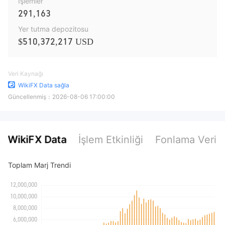
İşlemler
291,163
Yer tutma depozitosu
$510,372,217 USD
Veri Kaynağı
WikiFX Data sağla
Güncellenmiş：
2026-08-06 17:00:00
WikiFX Data
İşlem Etkinliği
Fonlama Verile
Toplam Marj Trendi