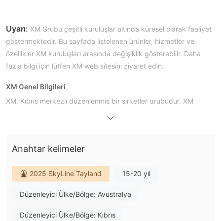
Uyarı:
XM Grubu çeşitli kuruluşlar altında küresel olarak faaliyet
göstermektedir. Bu sayfada listelenen ürünler, hizmetler ve
özellikler XM kuruluşları arasında değişiklik gösterebilir. Daha
fazla bilgi için lütfen XM web sitesini ziyaret edin.
XM Genel Bilgileri
XM, Kıbrıs merkezli düzenlenmiş bir şirketler grubudur. XM
Grubu'nun kuruluşları CySEC, DFSA ve FSC (Belize) gibi
uluslararası tanınmış finansal otoriteler tarafından
düzenlenmektedir. MT4, MT5 ve XM Uygulaması aracılığıyla
Anahtar kelimeler
forex, emtialar, kıymetli metaller, hisse senetleri, Turbo hisseler,
hisse senedi endeksleri, enerjiler ve tematik endeksler de dahil
2025 SkyLine Tayland
15-20 yıl
olmak üzere 1.400'den fazla işlem yapılabilir enstrüman
sunmaktadır.
Düzenleyici Ülke/Bölge: Avustralya
XM Artıları ve Eksileri
Düzenleyici Ülke/Bölge: Kıbrıs