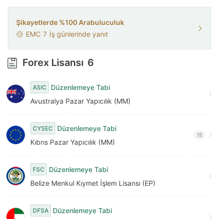
7
8
Şikayetlerde %100 Arabuluculuk
EMC
7
İş günlerinde yanıt
9
Forex Lisansı
6
Düzenlemeye Tabi
ASIC
Avustralya Pazar Yapıcılık (MM)
Düzenlemeye Tabi
CYSEC
18
Kıbrıs Pazar Yapıcılık (MM)
Düzenlemeye Tabi
FSC
Belize Menkul Kıymet İşlem Lisansı (EP)
Düzenlemeye Tabi
DFSA