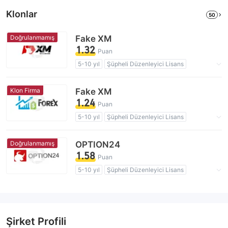
Klonlar
50
Doğrulanmamış
Fake XM
1.32
Puan
5-10 yıl
Şüpheli Düzenleyici Lisans
Şüpheli İş Kapsamı
Yüksek düzeyde potansiyel risk
Klon Firma
Fake XM
1.24
Puan
5-10 yıl
Şüpheli Düzenleyici Lisans
Şüpheli İş Kapsamı
Klon Firma Birleşik Arap Emirlikleri
Doğrulanmamış
OPTION24
Klon Firma Avustralya
1.58
Puan
Klon Firma Birleşik Krallık
Klon Firma Kıbrıs
5-10 yıl
Şüpheli Düzenleyici Lisans
Yüksek düzeyde potansiyel risk
Şüpheli İş Kapsamı
Yüksek düzeyde potansiyel risk
Şirket Profili