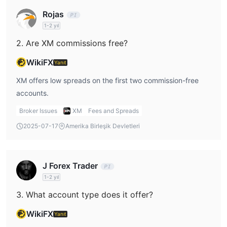
tüccarlar için, finansal enstrümanların çeşitliliği karışık olabilir ve
Rojas
bazı enstrümanlar sınırlı likiditeye sahip olabilir, bu da onları
1-2 yıl
ticaretini zorlaştırabilir.
2. Are XM commissions free?
Ticaret Hesapları
WikiFX
Yanıt
XM, farklı yatırım seviyelerini hedefleyen dört farklı ticaret
Standart ve Ultra Düşük hesaplar
hesabı türü sunmaktadır.
XM offers low spreads on the first two commission-free
sadece 5 dolar minimum depozito
gerektirir ve komisyon
accounts.
Paylar hesabı ise 10.000 dolar minimum
alınmaz.
Broker Issues
XM
Fees and Spreads
depozito
Paylar hesabında kaldıraç
ve bir komisyon alınır.
2025-07-17
Amerika Birleşik Devletleri
sunulmamaktadır
, bu da yatırımcıların ticaretlerinin tam
tutarını yatırması gerektiği anlamına gelir. Genel olarak, XM farklı
yatırım seviyeleri için hesap seçenekleri sunmaktadır.
J Forex Trader
demo hesabı
XM
, sermayelerini riske atmadan yeni ticaret
1-2 yıl
stratejilerini test etmek isteyen acemi tüccarlar veya kişiler için
3. What account type does it offer?
mükemmel bir araçtır. Demo hesap, canlı ticaret koşullarını taklit
eden sanal bir ticaret platformu ile birlikte gelir ve herhangi bir
WikiFX
Yanıt
cihazdan erişilebilir. Tüccarlar, paralarını riske atmadan XM