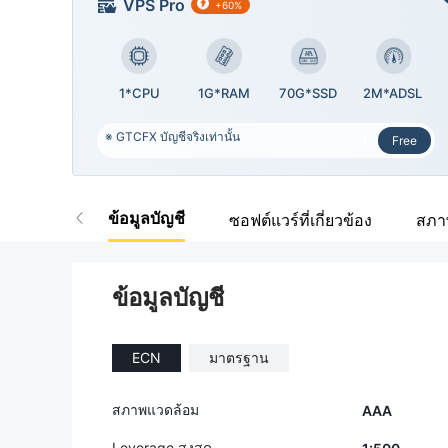
VPS Pro
+60%
1*CPU
1G*RAM
70G*SSD
2M*ADSL
※ GTCFX บัญชีจริงเท่านั้น
Free
ข้อมูลบัญชี
ซอฟต์แวร์ที่เกี่ยวข้อง
สภา
ข้อมูลบัญชี
ECN
มาตรฐาน
สภาพแวดล้อม
AAA
Leverage สูงสุด