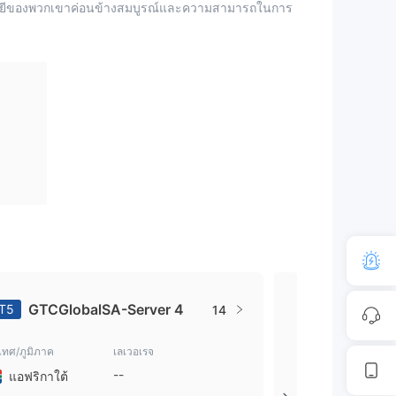
นโลยีของพวกเขาค่อนข้างสมบูรณ์และความสามารถในการ
GTCGlobalSA-Server 4
GTCGlob
T5
MT5
14
เทศ/ภูมิภาค
เลเวอเรจ
ประเทศ/ภูมิภาค
--
แอฟริกาใต้
แอฟริกาใต้