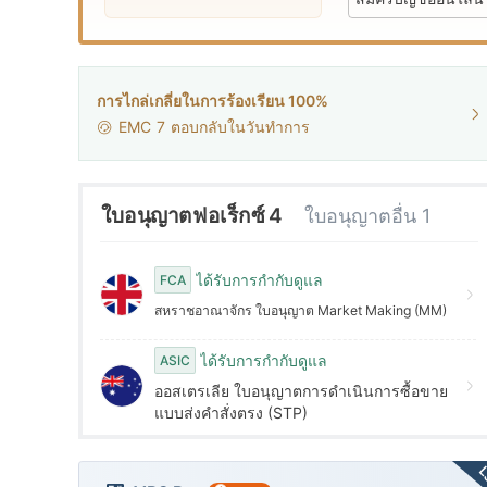
3
4
4
5
WikiFX Survey
การไกล่เกลี่ยในการร้องเรียน 100%
G
GTCFX
EMC
7
ตอบกลับในวันทำการ
5
6
ประเทศไทย
6
7
ใบอนุญาตฟอเร็กซ์ 4
ใบอนุญาตอื่น 1
7
8
ได้รับการกำกับดูแล
FCA
สหราชอาณาจักร ใบอนุญาต Market Making (MM)
8
9
ได้รับการกำกับดูแล
ASIC
9
ออสเตรเลีย ใบอนุญาตการดำเนินการซื้อขาย
แบบส่งคำสั่งตรง (STP)
L