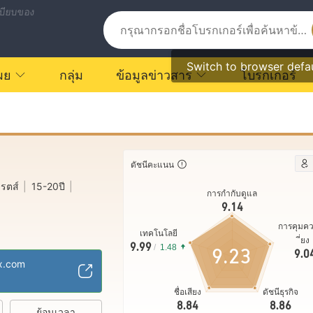
บียบของ
Switch to browser defa
ผย
กลุ่ม
ข้อมูลข่าวสาร
โบรกเกอร์
ดัชนีคะแนน
เรตส์
|
15-20ปี
|
การกำกับดูแล
9.14
การคุมค
เทคโนโลยี
ี่ยง
ชอาณาจักร
9.99
/
1.48
9.23
9.0
 Making (MM)
fx.com
บเต็ม
ชื่อเสียง
ดัชนีธุรกิจ
8.84
8.86
ย้อนเวลา