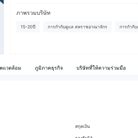
ชื่อย่อบริษัท
ที่อ
GTCFX
ภาพรวมบริษัท
1/
พนักงานบริษัท
Fa
15-20ปี
การกำกับดูแล สหราชอาณาจักร
การกำกับ
--
ht
การกำกับดูแล สหรัฐอาหรับเอมิเรตส์
การกำกับดูแล วานูอ
ใบอนุญาตการดำเนินการซื้อขายแบบส่งคำสั่งตรง (STP)
พแวดล้อม
ภูมิภาคธุรกิจ
บริษัทที่ให้ความร่วมมือ
ใบอนุญาตการซื้อขายฟอเร็กซ์ (EP)
ใบอนุญาต MT4 แบบเ
การวิจัยตนเอง
สกุลเงิน
รองรับEA