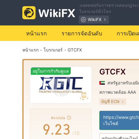
2
แพลตฟอร์มการตรวจสอบกฎระเ
โบรกเกอร์ทั่วโลก
3
WikiFX
หน้าแรก
รายการจัดอันดับ
การเปิดเ
4
หน้าแรก
-
โบรกเกอร์
-
GTCFX
5
6
0
GTCFX
อยู่ในการกำกับดูแล
สหรัฐอาหรับเอมิ
7
0
1
สภาพแวดล้อม AAA
บัญชี ECN
8
1
2
การกำกับดูแล สหรา
ใบอนุญาต Market
|
https://www.gtc
คะแนน
9
.
2
3
ใบอนุญาต MT4 แบ
เว็บไซต์
|
/10
สมัครบัญชีออนไลน์