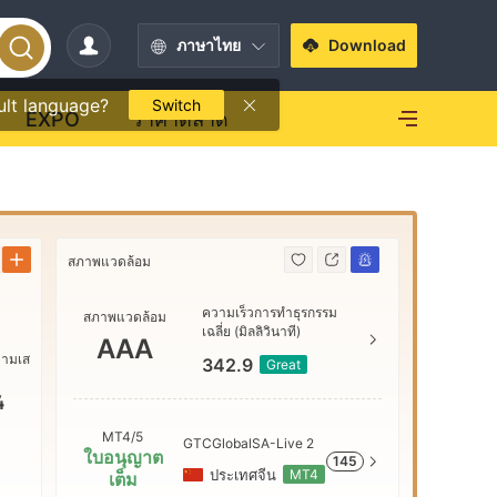
ภาษาไทย
Download
ult language?
Switch
EXPO
ราคาตลาด
สภาพแวดล้อม
สภาพแวดล้
ความเร็วการทำธุรกรรม
สภาพแวดล้อม
AAA
เฉลี่ย (มิลลิวินาที)
AAA
วามเส
342.9
Great
AA
4
MT4/5
GTCGlobalSA-Live 2
ใบอนุญาต
145
A
ประเทศจีน
MT4
เต็ม