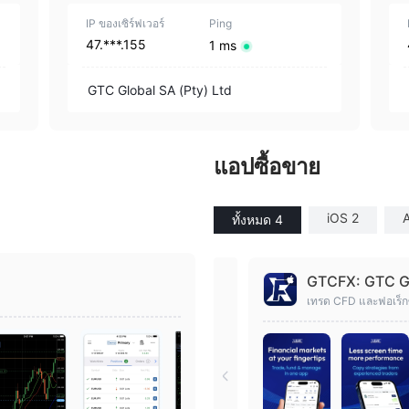
IP ของเซิร์ฟเวอร์
Ping
47.***.155
1 ms
GTC Global SA (Pty) Ltd
แอปซื้อขาย
iOS 2
A
ทั้งหมด 4
GTCFX: GTC Go
เทรด CFD และฟอเร็ก