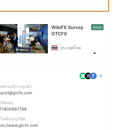
EXPO
WikiFX Survey
Good
GTCFX
ฮ่องกง
มลฝ่ายบริการลูกค้า
pport@gtcfx.com
ร์ติดต่อ
71800667788
บไซต์ของบริษัท
tps://www.gtcfx.com