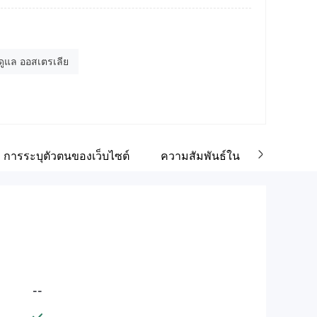
ยู่บริษัท
Floor, B&P House, Kumul Highway, Port Vila, Vanuatu
cebook
ดูแล ออสเตรเลีย
tps://www.facebook.com/GTCFXGlobalTradeCapital
าตู
ใบอนุญาต Market Making (MM)
ใบอนุญาตซื้อขายตราสารอนุพันธ์ (EP)
การระบุตัวตนของเว็บไซต์
ความสัมพันธ์ในเครือข่าย
ต็ม
ใบอนุญาต MT5 แบบเต็ม
cTrader
--