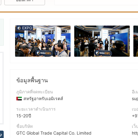
EXPO
reat
ข้อมูลพื้นฐาน
ภูมิภาคที่จดทะเบียน
อีเ
สหรัฐอาหรับเอมิเรตส์
su
ระยะเวลาดำเนินการ
เบอ
15-20ปี
+9
ชื่อบริษัท
เว็
GTC Global Trade Capital Co. Limited
ht
3