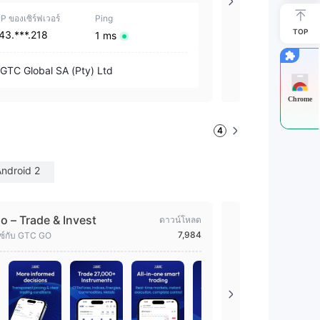
IP ของเซิร์ฟเวอร์
Ping
IP ของเซิร์ฟเวอร์
TOP
43.***.218
47.***.143
1 ms
GTC Global SA (Pty) Ltd
GTC Global SA
Chrome
4
ndroid 2
 – Trade & Invest
GTCFX Po
ดาวน์โหลด
7,984
ซ์กับ GTC GO
แอปจัดการธุรก