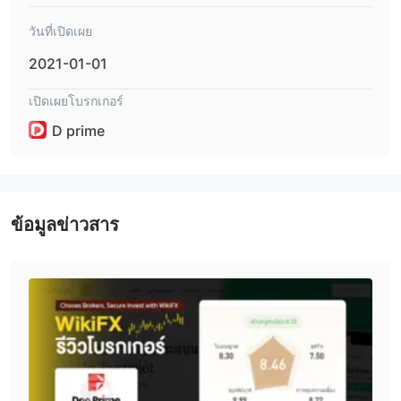
หมายเลขใบอนุญาตกำกับกฎหมาย SD090,
(FSA) ภายใต้
ถือ
สำหรับการดำเนินการ Forex ขายปลีก
ใบอนุญาต
วันที่เปิดเผย
PETER ELISH INVESTMENTS SECURITIES
, entity ใน
2021-01-01
สหรัฐอเมริกา, ได้รับอนุญาตและควบคุมโดย Financial Industry
หมายเลขใบอนุญาตกำกับ
Regulatory Authority (FINRA) ภายใต้
เปิดเผยโบรกเกอร์
กฎหมาย 24409 / SEC: 8-41551,
สำหรับบริการ
ถือใบอนุญาต
D prime
ทางการเงิน
Doo Financial Labuan Limited
, entity ในมาเลเซีย, ได้รับ
อนุญาตและควบคุมโดย Labuan Financial Services Authority
หมายเลขใบอนุญาตกำกับกฎหมาย
(LFSA) ภายใต้
ข้อมูลข่าวสาร
MB/23/0108,
สำหรับการประมวลผ่านระบบตรง
ถือใบอนุญาต
(STP)
Doo Prime Vanuatu Limited
บริษัทในเวนูอาตู ได้รับอนุญาต
และกำกับดูแลโดย คณะกรรมการบริการทางการเงินของเวนูอาตู
(VFSC) ภายใต้หมายเลขใบอนุญาตการกำกับดูแล 70038 และยังได้
ใบอนุญาตสำหรับการดำเนินการฟอเร็กซ์ระดับปานกลาง
รับ
อีกด้วย
DOO FINANCIAL AUSTRALIA LIMITED
บริษัทในออสเตรเลีย