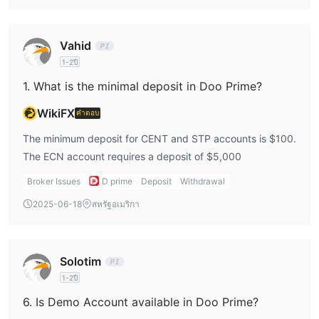
จัดการขนาดการเทรดที่ต่ำกว่า
บัญชีมาตรฐาน
สำหรับนักเทรดที่กำลังมองหา
Doo Prime มีตัวเลือกที่
Vahid
การฝากเงินขั้นต่ำ $100
มี
ประเภทบัญชีนี้ช่วยให้นักเทรดสามารถ
1-2ปี
เข้าถึงโอกาสการเทรดที่หลากหลายมากขึ้น บัญชีมาตรฐานยังมีข้อดีขอ
งบัญชีเดโมซึ่งช่วยให้นักเทรดสามารถฝึกฝนกลยุทธ์และทำความคุ้น
1. What is the minimal deposit in Doo Prime?
เคยกับแพลตฟอร์มก่อนที่จะเข้าสู่การเทรดจริง คุณสมบัตินี้ช่วยให้นัก
WikiFX
คำตอบ
เทรดได้ความมั่นใจและปรับปรุงวิธีการเทรดของตน
Doo Prime ยังมีบัญชี ECN ที่ออกแบบมาเฉพาะสำหรับนักเทรดที่มี
The minimum deposit for CENT and STP accounts is $100.
ประสบการณ์มากขึ้นที่กำลังมองหาการเข้าถึงตลาดโดยตรงและ
The ECN account requires a deposit of $5,000
ความต้องการฝากเงินขั้นต่ำสูงถึง
เงื่อนไขการเทรดที่ดีขึ้น ด้วย
Broker Issues
D prime
Deposit
Withdrawal
$5000
บัญชี ECN ให้การเข้าถึงความเหมาะสมและการกระจายที่ลึก
2025-06-18
สหรัฐอเมริกา
ซึ้ง คล้ายกับบัญชีมาตรฐาน บัญชี ECN ยังรวมอยู่ในตัวเลือกของบัญชี
เดโมซึ่งช่วยให้นักเทรดสามารถทดสอบและปรับปรุงกลยุทธ์การเทรด
ในสภาพแวดล้อมที่ปลอดภัย
Solotim
Doo Prime บัญชีเดโม
1-2ปี
จำกัดบัญชีเดโมให้กับผู้ถือบัญชี
ความสำคัญอย่างมาก Doo Prime
6. Is Demo Account available in Doo Prime?
มาตรฐานและบัญชี ECN เท่านั้น
นอกจากนี้หากลูกค้าไม่เข้าสู่