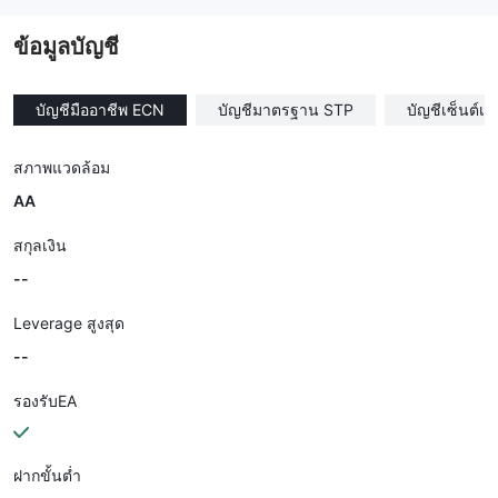
--
ข้อมูลบัญชี
บัญชีมืออาชีพ ECN
บัญชีมาตรฐาน STP
บัญชีเซ็นต์เซ็
สภาพแวดล้อม
AA
สกุลเงิน
--
Leverage สูงสุด
--
รองรับEA
ฝากขั้นต่ำ