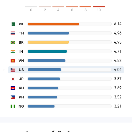
0
2
4
6
8
10
6.14
PK
4.96
TH
4.95
BR
4.71
IN
4.52
VN
4.04
US
3.87
JP
3.69
KH
3.52
PH
3.21
NG