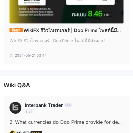
ได้รับอนุญาตและกำกับดูแลโดย หน่วยงานความปลอดภัยและการ
ลงทุนในออสเตรเลีย (ASIC) ภายใต้หมายเลขใบอนุญาตการกำกับดูแล
ใบอนุญาตสำหรับการให้คำปรึกษาด้าน
222650 และยังได้รับ
การลงทุน
WikiFX รีวิวโบรกเกอร์ | Doo Prime โพสต์นี้มีคำ
ข้อมูล
ข้อดีและข้อเสีย
ตอบ !
WikiFX รีวิวโบรกเกอร์ | Doo Prime โพสต์นี้มีคำตอบ !
กว่า 10,000 สินทรัพย์ที่ซื้อขายได้นิยม
Doo Prime มีการเสนอ
หลากหลายแพลตฟอร์มการซื้อขาย
และ
เพื่อให้ผู้ซื้อมีความ
2024-05-21 03:44
ยืดหยุ่นและตัวเลือก นอกจากนี้ยังมีคุณลักษณะการซื้อขายทางสังคมให้
ใช้งานได้ อย่างไรก็ตาม ผู้ซื้อควรมีความสำคัญในค่าคอมมิชชั่นต่อการ
ซื้อขายแต่ละครั้งและข้อจำกัดในเรื่องของทรัพยากรการศึกษาและการ
ปรับแต่งบัญชี นอกจากนี้ การเสนอโปรโมชั่นและข้อเสนอพิเศษของ
Wiki Q&A
Doo Prime อาจจำกัด
เครื่องมือการตลาด
Interbank Trader
Doo Prime มีช่วงเครื่องมือการตลาดที่ครอบคลุมอย่างครบถ้วนเพื่อตอบ
1-2ปี
สนองความต้องการในการซื้อขายที่หลากหลายของลูกค้า ช่วงเครื่องมือ
2. What currencies do Doo Prime provide for deposit and withdrawl?
หลักทรัพย์ สินค้าฟิวเจอร์
เหล่านี้รวมถึงหลายกลุ่มสินทรัพย์ เช่น
ฟอเร็กซ์ โลหะมีค่า สินค้าโภคภัณฑ์ และดัชนีหุ้น
คำตอบ