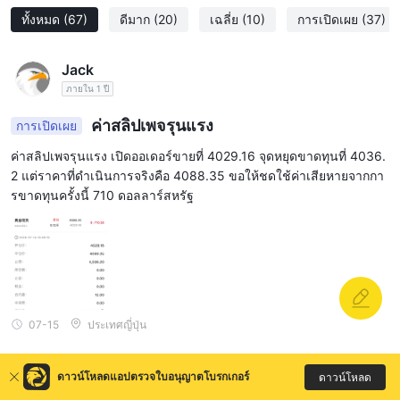
เล็กกว่าเพื่อใช้ประโยชน์จากโอกาสในตลาดได้
ทั้งหมด
(67)
ดีมาก
(20)
เฉลี่ย
(10)
การเปิดเผย
(37)
สเปรดและคอมมิชชั่น
Jack
1 พิพ พร้อมคอมมิชชั่น 10
Doo Prime ให้สเปรดเริ่มต้นที่
ภายใน 1 ปี
ดอลลาร์ต่อครั้ง
สเปรดแสดงถึงความแตกต่างระหว่างราคาซื้อและ
ราคาขายของเครื่องมือการเงิน แสดงถึงค่าใช้จ่ายที่นักเทรดต้องเสีย
ค่าสลิปเพจรุนแรง
การเปิดเผย
เมื่อเข้าสู่การซื้อขาย ด้วยสเปรดเริ่มต้นที่ 1 พิพ Doo Prime มี
ค่าสลิปเพจรุนแรง เปิดออเดอร์ขายที่ 4029.16 จุดหยุดขาดทุนที่ 4036.
โครงสร้างราคาที่แข่งขันที่อาจดึงดูดนักเทรดที่ต้องการโอกาสในการ
2 แต่ราคาที่ดำเนินการจริงคือ 4088.35 ขอให้ชดใช้ค่าเสียหายจากกา
ซื้อขายที่มีต้นทุนต่ำ
รขาดทุนครั้งนี้ 710 ดอลลาร์สหรัฐ
Doo Prime ยังเรียกเก็บค่าคอมมิชชั่น 10
นอกจากสเปรดแล้ว
ดอลลาร์ต่อครั้ง
ค่าคอมมิชชั่นเป็นค่าธรรมเนียมคงที่ที่เรียกเก็บใน
แต่ละครั้งที่นักเทรดดำเนินการซื้อขาย โครงสร้างค่าคอมมิชชั่นโป
Translated text: น่าเชื่อถือนี้ช่วยให้ความชัดเจนเกี่ยวกับค่าใช้จ่ายใน
การซื้อขาย ช่วยให้นักเทรดประเมินค่าใช้จ่ายที่เกี่ยวข้องกับธุรกรรม
ของพวกเขาได้อย่างแม่นยำ
07-15
ประเทศญี่ปุ่น
แพลตฟอร์มการซื้อขาย
ดาวน์โหลดแอปตรวจใบอนุญาตโบรกเกอร์
ดาวน์โหลด
FX7459715714
เมื่อเรื่องของแพลตฟอร์มการซื้อขาย Doo Prime ให้ลูกค้าของตนหลาย