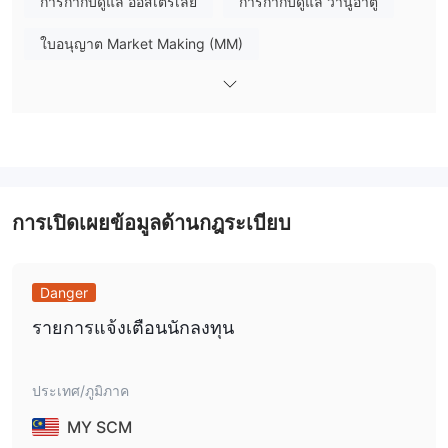
การกำกับดูแล ออสเตรเลีย
การกำกับดูแล วานูอาตู
ของแต่ละบุคคล นักเทรดสามารถเริ่มต้นการเทรดของพวกเขาด้วยการ
ฝากเงินขั้นต่ำ $100
ใบอนุญาต Market Making (MM)
ตัวเลือก
ในเรื่องของการเลเวอเรจ Doo Prime มอบความยืดหยุ่นด้วย
การเลเวอเรจสูงสุดถึง 1:1000
แพลตฟอร์มที่รู้จักกันอย่างแพร่
ใบอนุญาตซื้อขายตราสารอนุพันธ์ (STP)
MetaTrader 4 (MT4) และ MetaTrader 5 (MT5)
หลาย
ให้
ใบอนุญาตการซื้อขายฟอเร็กซ์ (EP)
เครื่องมือวิเคราะห์และที่ปรึกษาที่หลากหลายสำหรับการวิเคราะห์ตลาด
อย่างละเอียดและการซื้อขายอัตโนมัติ
ใบอนุญาต MT4 แบบเต็ม
ใบอนุญาต MT5 แบบเต็ม
Doo Prime เป็นถูกต้องหรือไม่?
การวิจัยตนเอง
โบร์กเกอร์ในภูมิภาค
การเปิดเผยข้อมูลด้านกฎระเบียบ
ใช่, Doo Prime ดำเนินการอย่างถูกกฏหมายในเขตอาณาจักร
ต่าง ๆ
เนื่องจากมีการควบคุมดูแลจากหน่วยงานกำกับดูแลกฎหมาย
ระวังความเสี่ยงอันตรายที่อาจจะซ่อนอยู่
จากหลายหน่วยงานกำกับดูแล ได้แก่ FSA (Financial Services
Danger
การกำกับดูแลในต่างประเทศ
Authority) ในเซเชลส์, FINRA (Financial Industry Regulatory
Authority), LFSA (Labuan Financial Services Authority), VFSC
รายการแจ้งเตือนนักลงทุน
(Vanuatu Financial Services Commission), และ ASIC (Australia
Securities & Investment Commission).
ประเทศ/ภูมิภาค
Doo Prime Seychelles Limited
, entity ในเซเชลส์, ได้รับ
อนุญาตและควบคุมโดย Seychelles Financial Services Authority
MY SCM