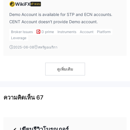
WikiFX
เกิน 60 วัน
กลายเป็น
คำตอบ
บัญชีเดโมของพวกเขาเป็นเวลา
บัญชีเหล่านั้น
ไม่ใช้งาน
Demo Account is available for STP and ECN accounts.
นี่คือขั้นตอนง่ายๆ ในการเปิดบัญชีเดโม:
CENT Account doesn't provide Demo account.
ขั้นตอนที่ 1:
เข้าชม Doo Prime
– เว็บไซต์อย่างเป็นทางการและ
Broker Issues
D prime
Instruments
Account
Platform
คลิก “บัญชีเดโม” ที่มุมขวาบน
Leverage
ขั้นตอนที่ 2:
การลงทะเบียนบัญชี
: กรอกหมายเลขโทรศัพท์และ
2025-06-08
สหรัฐอเมริกา
อีเมลของคุณในอินเตอร์เฟซการลงทะเบียน เลือกการยืนยันทางอีเมล
หรือโทรศัพท์ คลิก “ส่งรหัสยืนยัน” ตั้งรหัสผ่านของคุณหลังจากยืนยัน
เรียบร้อยแล้ว แล้วยอมรับข้อตกลงก่อนคลิก “ส่งการลงทะเบียน”
ดูเพิ่มเติม
ขั้นตอนที่ 3: เพิ่มบัญชีเดโม:
ในศูนย์ผู้ใช้ Doo Prime ไปที่หน้าหลัก
และเลือก “เพิ่มบัญชี” ด้านล่างของส่วนบัญชีเดโม
ขั้นตอนที่ 4: ปรับแต่งบัญชีเดโมของคุณ:
คุณสามารถเพิ่มบัญชี
โดยเลือก “วิธีการสร้าง,” “แพลตฟอร์มการเทรด,” “ประเภทบัญชีพื้น
ความคิดเห็น
67
ฐาน,” “สกุลเงินบัญชี,” “เลเวอเรจ,” และระบุ “จำนวนเงินฝาก” จากนั้น
ตั้งค่า “รหัสผ่านการเทรด” และ “รหัสผ่านอ่านอย่างเดียว” เพื่อสมบูรณ์
กระบวนการ
ขั้นตอนที่ 5: เปิดบัญชีเดโมสำเร็จแล้ว
: เมื่อการลงทะเบียนเสร็จ
สมบูรณ์ผู้ใช้สามารถเข้าถึงกล่องจดหมายส่วนตัวของตนเพื่อดึงราย
เขียนรีวิวโบรกเกอร์