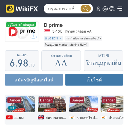
1
4
3
2
5
4
D prime
3
6
5
อยู่ในการกำกับดูแล
5-10ปี
สภาพแวดล้อม AA
4
7
6
บัญชี ECN
การกำกับดูแล ประเทศไซปรัส
ใบอนุญาต Market Making (MM)
5
8
7
ใบอนุญาต MT4 แบบเต็ม
โบร์กเกอร์ในภูมิภาค
คะแนน
สภาพแวดล้อม
MT4/5
ระวังความเสี่ยงอันตรายที่อาจจะซ่อนอยู่
6
.
9
8
AA
ใบอนุญาตเต็ม
การกำกับดูแลในต่างประเทศ
/10
7
9
สมัครบัญชีออนไลน์
เว็บไซต์
8
9
Danger
Danger
Danger
Danger
8
ฮ่องกง
สหราชอาณาจักร
ประเทศไซปรัส
ประเทศไ