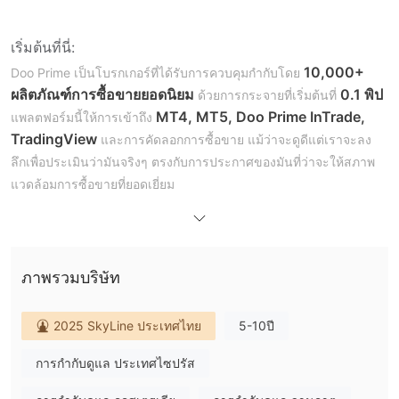
เริ่มต้นที่นี่:
10,000+
Doo Prime เป็นโบรกเกอร์ที่ได้รับการควบคุมกำกับโดย
ผลิตภัณฑ์การซื้อขายยอดนิยม
0.1 พิป
ด้วยการกระจายที่เริ่มต้นที่
MT4, MT5, Doo Prime InTrade,
แพลตฟอร์มนี้ให้การเข้าถึง
TradingView
และการคัดลอกการซื้อขาย แม้ว่าจะดูดีแต่เราจะลง
ลึกเพื่อประเมินว่ามันจริงๆ ตรงกับการประกาศของมันที่ว่าจะให้สภาพ
แวดล้อมการซื้อขายที่ยอดเยี่ยม
Doo Prime คืออะไร?
ก่อตั้ง
Doo Prime เป็นบริษัทในเครือของ Doo Prime Holding Group,
ขึ้นในปี 2014
มีสำนักงานใหญ่ตั้งอยู่ที่ลอนดอน สหราชอาณาจักร
ภาพรวมบริษัท
และมีสำนักงานดำเนินงานในฮ่องกง, ไทเป, แดลลัส, กัวลาลัมเปอร์
และสิงคโปร์
2025 SkyLine ประเทศไทย
5-10ปี
Doo Prime มีการเสนอชุดความหลากหลายของสินทรัพย์ที่เทรดได้รวม
ฟอเร็กซ์, สัญญาเงินสด (CFDs), ดัชนี, และสกุลเงินดิจิตอล
ทั้ง
การกำกับดูแล ประเทศไซปรัส
Doo Prime มีประเภทบัญชีที่แตกต่างกันเพื่อตอบสนองความต้องการ