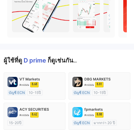
ผู้ใช้ที่ดู
D prime
ก็ดูเช่นกัน..
VT Markets
DBG MARKETS
8.68
8.81
คะแนน
คะแนน
บัญชี ECN
10-15ปี
บัญชี ECN
10-15ปี
การกำกับดูแล ออสเตรเลีย
การกำกับดูแล ออสเตรเลีย
ใบอนุญาต Market Making (MM)
ใบอนุญาต Market Making (MM)
ACY SECURITIES
fpmarkets
ใบอนุญาต MT4 แบบเต็ม
ใบอนุญาต MT4 แบบเต็ม
8.62
8.88
คะแนน
คะแนน
15-20ปี
บัญชี ECN
มากกว่า 20 ปี
การกำกับดูแล ออสเตรเลีย
การกำกับดูแล ออสเตรเลีย