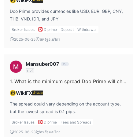
WikiFX
Doo Prime provides currencies like USD, EUR, GBP, CNY,
Doo Prime ยอดฝากขั้นต่ำ
THB, VND, IDR, and JPY.
เพื่อเปิดบัญชีพื้นฐานที่สุด นั่นคือบัญชีเซ็นต์ จำเป็นต้องมีเงิน 100
ดอลลาร์ ซึ่งเทียบเท่ากับความต้องการของบัญชีมาตรฐานเช่นกัน
Broker Issues
D prime
Deposit
Withdrawal
อย่างไรก็ตาม การเปิดบัญชีเซ็นต์ด้วยเงิน 100 ดอลลาร์นั้นเป็นเรื่องที่
2025-06-25
สหรัฐอเมริกา
ลำบากนิดหน่อย ถึงแม้จะเปรียบเทียบกับ HTFX ที่ต้องใช้เงิน 5 ดอลลาร์
เพื่อเปิดบัญชีเซ็นต์ อย่างไรก็ตาม การเปิดบัญชีมาตรฐานด้วยเงิน 100
ดอลลาร์นั้นยอมรับได้
Mansuber007
นี่คือตารางที่แสดงการฝากเงินขั้นต่ำของ Doo Prime กับโบรกเกอร์อื่น
1-2ปี
ๆ:
1. What is the minimum spread Doo Prime will charge?
ประเภทบัญชี
WikiFX
คำตอบ
Doo Prime มีบัญชีการซื้อขายสดสามประเภทที่เหมาะกับความต้องการ
The spread could vary depending on the account type,
การซื้อขายที่แตกต่างกัน:
but the lowest spread is 0.1 pips.
บัญชีเซ็นต์ถูกออกแบบมาสำหรับผู้ที่เริ่มต้นการเทรดหรือชอบที่จะเทรด
การฝากเงินขั้นต่ำ $100
ด้วยปริมาณเล็กกว่า ด้วย
บัญชีเซ็นต์จะให้
Broker Issues
D prime
Fees and Spreads
ความสะดวกในการเข้าถึงตลาดโดยไม่มีบัญชีเดโมที่มีอยู่ นักเทรด
2025-06-23
สหรัฐอเมริกา
สามารถสร้างทักษะการเทรดและประสบการณ์ของตนเองในขณะที่