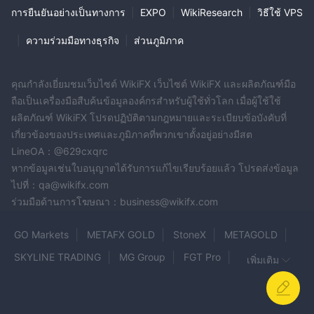
การยืนยันอย่างเป็นทางการ
|
EXPO
|
WikiResearch
|
วิธีใช้ VPS
|
ความร่วมมือทางธุรกิจ
|
ส่วนภูมิภาค
คุณกำลังเยี่ยมชมเว็บไซต์ WikiFX เว็บไซต์ WikiFX และผลิตภัณฑ์มือ
ถือเป็นเครื่องมือสืบค้นข้อมูลองค์กรสำหรับผู้ใช้ทั่วโลก เมื่อผู้ใช้ใช้
ผลิตภัณฑ์ WikiFX โปรดปฏิบัติตามกฎหมายและระเบียบข้อบังคับที่
เกี่ยวข้องของประเทศและภูมิภาคที่พวกเขาตั้งอยู่อย่างมีสต
LineOA：@629cxqrc
หากข้อมูลเช่นใบอนุญาตได้รับการแก้ไขเรียบร้อยแล้ว โปรดส่งข้อมูล
ไปที่：qa@wikifx.com
ร่วมมือด้านการโฆษณา：business@wikifx.com
GO Markets
METAFX GOLD
StoneX
METAGOLD
SKYLINE TRADING
MG Group
FGT Pro
เพิ่มเติม
Bullwaves
ASL
LBX
CAPITALFX
Zen Trader
Global Binary Fx
Evotrade
KITE FOREX
Trade GF