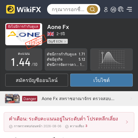
0
0
1
1
Aone Fx
ยังไม่มีการกำกับดูแล
2
2
2-5ปี
บัญชี ECN
0
3
3
ใบอนุญาตในการกำกับดูแลกำลังถูกตั้งข้อสงสัย
คะแนน
ดัชนีการกำกับดูแล
1.71
กลุ่มธุรกิจที่ต้องสงสัย
1
.
4
4
ดัชนีธุรกิจ
5.12
ระวังความเสี่ยงอันตรายที่อาจจะซ่อนอยู่
/10
ดัชนีการจัดการความเสี่ยง
1.11
2
5
5
สมัครบัญชีออนไลน์
เว็บไซต์
3
6
6
4
7
7
Aone Fx สหราชอาณาจักร ตรวจสอบแล้ว: ไม่พบการมีอยู่ทางกายภาพ
Danger
5
8
8
คำเตือน: ระดับคะแนนอยู่ในระดับต่ำ โปรดหลีกเลี่ยง
6
9
9
3
การตรวจพบก่อนหน้า 2026-08-06
ความเสี่ยง
7