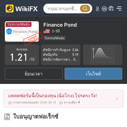
Finance Pond
โบรกเกอร์ต้มตุ๋น
0
2-5ปี
โบรกเกอร์ต้มตุ๋น
0
1
0
ใบอนุญาตในการกำกับดูแลกำลังถูกตั้งข้อสงสัย
คะแนน
ดัชนีการกำกับดูแล
2.64
กลุ่มธุรกิจที่ต้องสงสัย
1
.
2
1
ดัชนีธุรกิจ
5.19
ระวังความเสี่ยงอันตรายที่อาจจะซ่อนอยู่
/10
ดัชนีการจัดการความเสี่ยง
0.00
2
3
2
ย้อนเวลา
เว็บไซต์
3
4
3
4
5
4
แพลตฟอร์มนี้เป็นกองทุน (ฉ้อโกง) โปรดระวัง!
5
6
5
4
การตรวจพบก่อนหน้า 2026-08-10
ความเสี่ยง
6
7
6
ใบอนุญาตฟอเร็กซ์
7
8
7