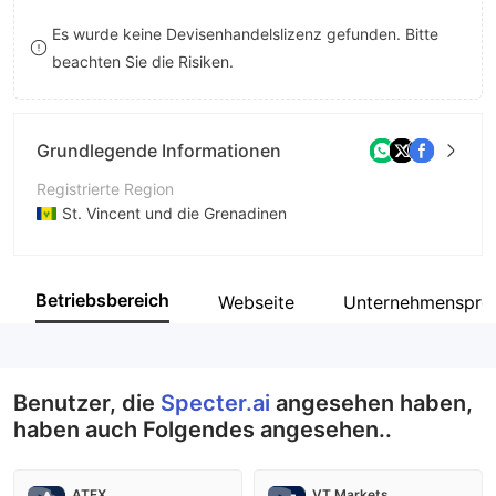
9
7
Es wurde keine Devisenhandelslizenz gefunden. Bitte
beachten Sie die Risiken.
8
9
Grundlegende Informationen
Registrierte Region
St. Vincent und die Grenadinen
Betriebszeitraum
5-10 Jahre
Betriebsbereich
Webseite
Unternehmensprof
Unternehmen
Spectre Trading Limited
Benutzer, die
Specter.ai
angesehen haben,
haben auch Folgendes angesehen..
ATFX
VT Markets