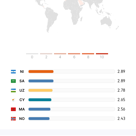
0
2
4
6
8
10
2.89
NI
2.89
SA
2.78
UZ
2.65
CY
2.56
MA
2.43
NO