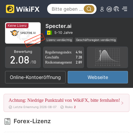
3
4
5
Specter.ai
Keine Lizenz
0
6
5-10 Jahre
Lizenz verdächtig
Geschäftsregion verdächtig
1
7
Hohes potenzielles Risiko
Bewertung
Regulierungsindex
4.96
2
.
0
8
Geschäfts
7.28
/10
Risikomanagement
2.89
3
1
9
Online-Kontoeröffnung
Webseite
4
2
5
3
Achtung: Niedrige Punktzahl von WikiFX, bitte fernhalten!
6
4
Letzte Erkennung 2026-08-07
Risiko
2
7
5
Forex-Lizenz
8
6