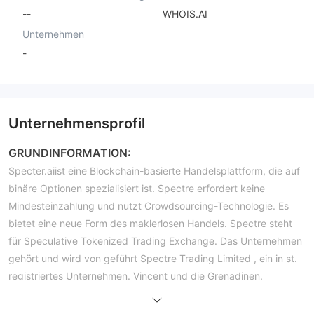
--
WHOIS.AI
Unternehmen
-
Unternehmensprofil
GRUNDINFORMATION:
Specter.aiist eine Blockchain-basierte Handelsplattform, die auf
binäre Optionen spezialisiert ist. Spectre erfordert keine
Mindesteinzahlung und nutzt Crowdsourcing-Technologie. Es
bietet eine neue Form des maklerlosen Handels. Spectre steht
für Speculative Tokenized Trading Exchange. Das Unternehmen
gehört und wird von geführt Spectre Trading Limited , ein in st.
registriertes Unternehmen. Vincent und die Grenadinen.
Im Jahr 2017 begrüßte das Unternehmen Investoren zur
Teilnahme an seinem Initial Coin Offering (ICO). Seitdem erfreut