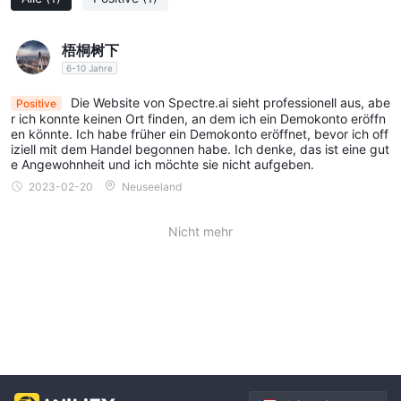
Live-Chat erreichbar:
· email Unterstützung@ Specter.ai
梧桐树下
· Live-Chat
AKZEPTIERTE LÄNDER
6-10 Jahre
Specter.aiAkzeptiert Händler aus Australien, Thailand, Kanada,
Die Website von Spectre.ai sieht professionell aus, abe
Positive
Großbritannien, Südafrika, Singapur, Hongkong, Indien,
r ich konnte keinen Ort finden, an dem ich ein Demokonto eröffn
en könnte. Ich habe früher ein Demokonto eröffnet, bevor ich off
Frankreich, Deutschland, Norwegen, Schweden, Italien,
iziell mit dem Handel begonnen habe. Ich denke, das ist eine gut
Dänemark, den Vereinigten Arabischen Emiraten, Saudi-Arabien,
e Angewohnheit und ich möchte sie nicht aufgeben.
Kuwait, Luxemburg, Katar und den meisten anderen Ländern .
2023-02-20
Neuseeland
Händler können nicht verwenden Specter.ai aus den USA,
Venezuela, Iran, Vanuatu, Kaimaninseln, Jungferninseln,
Nicht mehr
Großbritannien, Costa Rica, Korea, Syrien, Somalia, Jemen