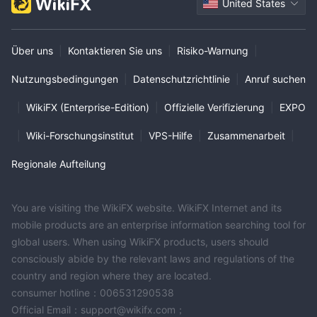
United States
Über uns
|
Kontaktieren Sie uns
|
Risiko-Warnung
|
Nutzungsbedingungen
|
Datenschutzrichtlinie
|
Anruf suchen
|
WikiFX (Enterprise-Edition)
|
Offizielle Verifizierung
|
EXPO
|
Wiki-Forschungsinstitut
|
VPS-Hilfe
|
Zusammenarbeit
|
Regionale Aufteilung
You are visiting the WikiFX website. WikiFX Internet and its
mobile products are an enterprise information searching tool for
global users. When using WikiFX products, users should
consciously abide by the relevant laws and regulations of the
country and region where they are located.
consumer hotline：006531290538
Official Email：support@wikifx.com；