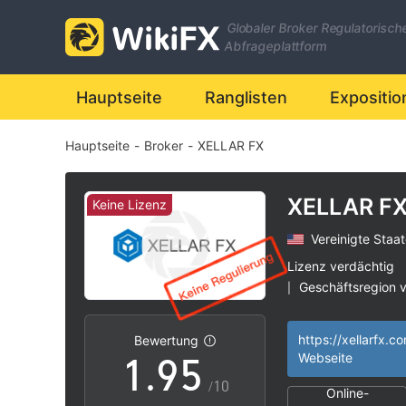
2
Globaler Broker Regulatorisch
3
Abfrageplattform
4
0
Hauptseite
Ranglisten
Expositio
Hauptseite
-
Broker
-
XELLAR FX
5
1
6
2
XELLAR F
Keine Lizenz
Vereinigte Staa
7
3
Lizenz verdächtig
Geschäftsregion 
|
0
8
4
Hohes potenzielle
|
https://xellarfx.c
Bewertung
1
.
9
5
Webseite
/10
Online-