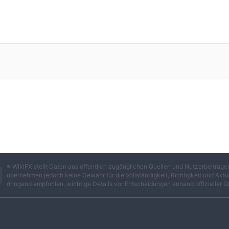
※ WikiFX stellt Daten aus öffentlich zugänglichen Quellen und Nutzerbeiträ
übernehmen jedoch keine Gewähr für die Vollständigkeit, Richtigkeit und Aktua
dringend empfohlen, wichtige Details vor Entscheidungen anhand offizieller Q