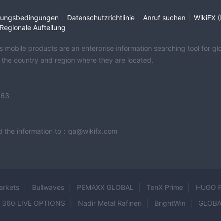
|
|
|
ungsbedingungen
Datenschutzrichtlinie
Anruf suchen
WikiFX (
Regionale Aufteilung
its mobile products are an enterprise information searching tool for 
f the country and region where they are located.
363
end the information to：qa@wikifx.com
arkets
Bullwaves
PEMAXX GLOBAL
TenX Prime
HUGO 
360 LIVE OPTIONS
Nadir Metal Rafineri
BrightWin
GLOBA