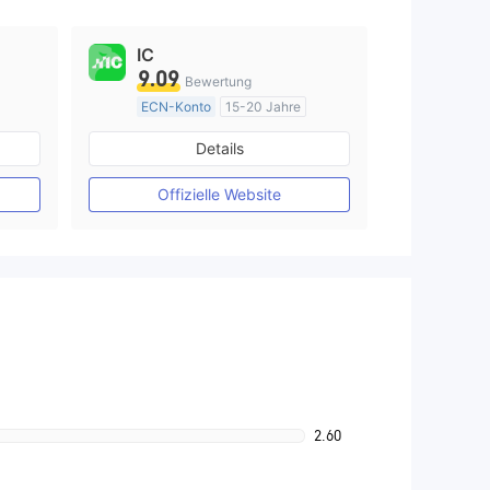
IC
9.09
Bewertung
ECN-Konto
15-20 Jahre
Vereinigtes KönigreichRegulierung
AustralienRegulierung
Details
Market Making (MM)
MT4-Volllizenz
Offizielle Website
2.60