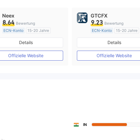
Neex
GTCFX
8.64
9.23
Bewertung
Bewertung
ECN-Konto
15-20 Jahre
ECN-Konto
15-20 Jahre
AustralienRegulierung
Details
Details
Market Making (MM)
Market Making (MM)
MT4-Volllizenz
MT4-Volllizenz
Offizielle Website
Offizielle Website
IN