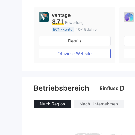
vantage
8.71
Bewertung
ECN-Konto
10-15 Jahre
AustralienRegulierung
Details
Market Making (MM)
MT4-Volllizenz
Offizielle Website
Betriebsbereich
D
Einfluss
Nach Region
Nach Unternehmen