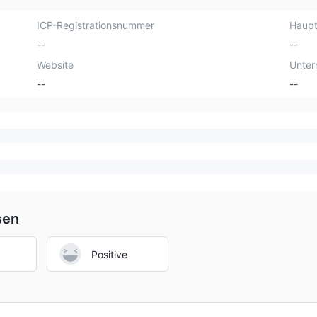
ICP-Registrationsnummer
Haupt
--
--
Website
Unte
--
--
sen
Positive