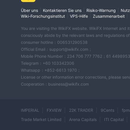
|
|
|
Über uns
Kontaktieren Sie uns
Risiko-Warnung
Nutz
|
|
|
Wiki-Forschungsinstitut
VPS-Hilfe
Zusammenarbeit
You are visiting the WikiFX website. WikiFX Internet and 
consciously abide by the relevant laws and regulations o
consumer hotline：006531290538
Official Email：support@wikifx.com；
Mobile Phone Number：234 706 777 7762；61 449895
Telegram：+60 103342306
Whatsapp：+852-6613 1970；
License or other information error corrections, please s
Cooperation：business@wikifx.com
IMPERIAL
FXVIEW
22K TRADER
9Cents
fpm
Trade Market Limited
Arena Capitals
ITI Capital