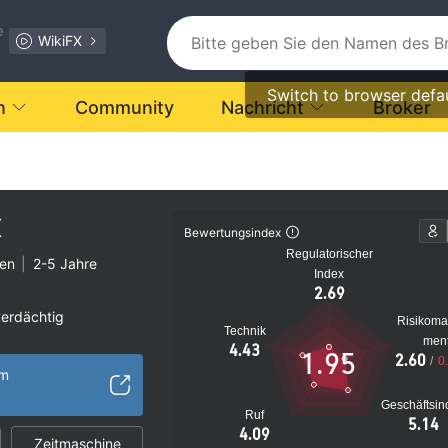
e
WikiFX
Switch to browser defa
n
Community
Nachricht
Broker
X
Bewertungsindex
Regulatorischer
ten
|
2-5 Jahre
Index
2.69
verdächtig
Risikom
Technik
s Risiko
men
4.43
1.95
2.60
/
0
om
Geschäftsin
Ruf
5.14
4.09
Zeitmaschine