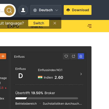
Deutsch
Download
ult language?
Switch
EXPO
Markt
Einfluss
Kontakt
Einfluss
https
Einflussindex NO.1
D
18 Br
2.60
Indien
anage
07 U
t
.18
Übertrifft
19.50%
Broker
dex
Betriebsbereich
Suchstatistiken durchsuchen
Werbeschaltu