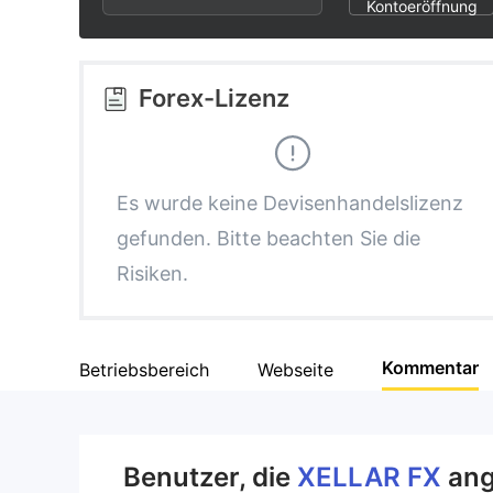
2
6
Kontoeröffnung
3
7
Forex-Lizenz
4
8
5
9
Es wurde keine Devisenhandelslizenz
gefunden. Bitte beachten Sie die
6
Risiken.
7
Kommentar
Betriebsbereich
Webseite
8
9
Benutzer, die
XELLAR FX
ang