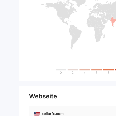
0
2
4
6
8
Webseite
xellarfx.com