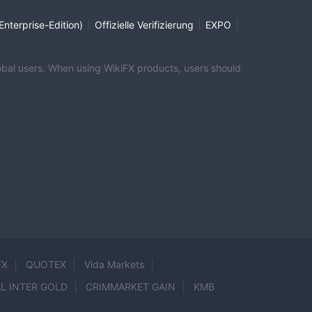
|
|
|
Enterprise-Edition)
Offizielle Verifizierung
EXPO
global users. When using WikiFX products, users should
FX
QUOTEX
Vida Markets
L INTER GOLD
CRIMMARKET GAIN
KMB