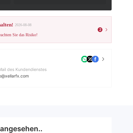
alten!
2026-08-08
2
eachten Sie das Risiko!
Mail des Kundendienstes
fo@xellarfx.com
ternehmenswebsite
ps://xellarfx.com
rmenadresse
 Broadway STE N, Albany, NY 12207 USA
 angesehen..