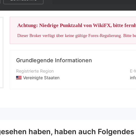
Achtung: Niedrige Punktzahl von WikiFX, bitte fernh
Dieser Broker verfügt über keine gültige Forex-Regulierung. Bitte b
Grundlegende Informationen
Registrierte Region
E-
Vereinigte Staaten
in
Betriebszeitraum
Un
2-5 Jahre
htt
Unternehmen
Fi
Xellar Fx
18
esehen haben, haben auch Folgendes