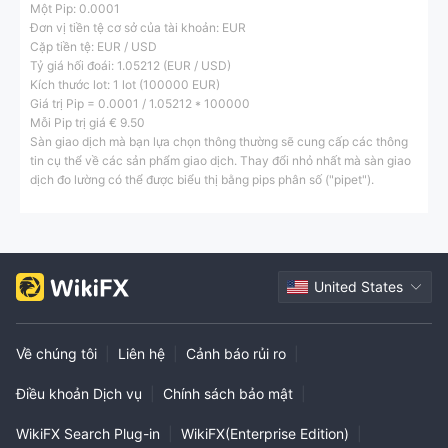
Một Pip: 0.0001
Đơn vị tiền tệ cơ sở của tài khoản: EUR
Cặp tiền tệ: EUR / USD
Tỷ giá hối đoái: 1.05212 (EUR / USD)
Kích thước lot: 1 lot (100000 EUR)
Giá trị Pip = 0.0001 / 1.05212 * 100000
Mỗi Pip trị giá € 9.50
Sàn giao dịch mà bạn lựa chọn thông thường sẽ cung cấp các thông
tin cụ thể về các sản phẩm giao dịch. Thay đổi nhỏ nhất mà sàn giao
dịch đo lường có thể được biểu thị bằng pips phân số ("pipet").
United States
Về chúng tôi
|
Liên hệ
|
Cảnh báo rủi ro
|
Điều khoản Dịch vụ
|
Chính sách bảo mật
|
WikiFX Search Plug-in
|
WikiFX(Enterprise Edition)
|