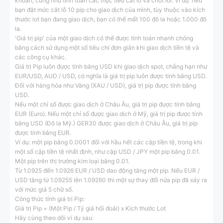
khoản, cũng như tính toán các mục tiêu cắt lỗ và chốt lời. Ví dụ: nếu
bạn đặt mức cắt lỗ 10 pip cho giao dịch của mình, tùy thuộc vào kích
thước lot bạn đang giao dịch, bạn có thể mất 100 đô la hoặc 1.000 đô
la.
'Giá trị pip' của một giao dịch có thể được tính toán nhanh chóng
bằng cách sử dụng một số tiêu chí đơn giản khi giao dịch tiền tệ và
các công cụ khác.
Giá trị Pip luôn được tính bằng USD khi giao dịch spot, chẳng hạn như
EUR/USD, AUD / USD, có nghĩa là giá trị pip luôn được tính bằng USD.
Đối với hàng hóa như Vàng (XAU / USD), giá trị pip được tính bằng
USD.
Nếu một chỉ số được giao dịch ở Châu Âu, giá trị pip được tính bằng
EUR (Euro). Nếu một chỉ số được giao dịch ở Mỹ, giá trị pip được tính
bằng USD (Đô la Mỹ.) GER30 được giao dịch ở Châu Âu, giá trị pip
được tính bằng EUR.
Ví dụ: một pip bằng 0.0001 đối với hầu hết các cặp tiền tệ, trong khi
một số cặp tiền tệ nhất định, như cặp USD / JPY một pip bằng 0.01.
Một pip trên thị trường kim loại bằng 0.01.
Từ 1.0925 đến 1.0926 EUR / USD dao động tăng một pip. Nếu EUR /
USD tăng từ 1.09255 lên 1.09260 thì một sự thay đổi nửa pip đã xảy ra
với mức giá 5 chữ số.
Công thức tính giá trị Pip:
Giá trị Pip = (Một Pip / Tỷ giá hối đoái) x Kích thước Lot
Hãy cùng theo dõi ví dụ sau: