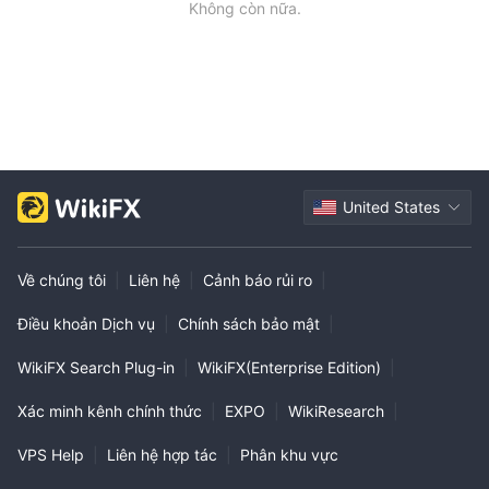
Không còn nữa.
Có. Sản phẩm và Dịch vụ được cung cấp trên trang web của họ
không dành cho người dân Hoa Kỳ.
TMGM có cung cấp tài khoản demo không?
Có.
TMGM có cung cấp MT4 & MT5 tiêu chuẩn ngành
không?
Có. Cả MT4 và MT5 đều có sẵn.
United States
Yêu cầu gửi tiền tối thiểu cho TMGM là bao nhiêu?
Số tiền gửi ban đầu tối thiểu tại TMGM để mở tài khoản là $100.
Về chúng tôi
|
Liên hệ
|
Cảnh báo rủi ro
|
Điều khoản Dịch vụ
|
Chính sách bảo mật
|
WikiFX Search Plug-in
|
WikiFX(Enterprise Edition)
|
Xác minh kênh chính thức
|
EXPO
|
WikiResearch
|
VPS Help
|
Liên hệ hợp tác
|
Phân khu vực