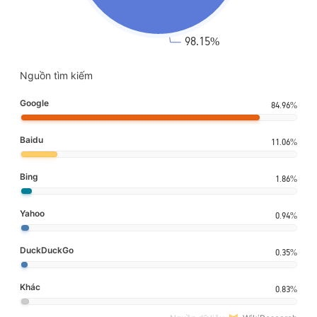
Nguồn tìm kiếm
Google
84.96%
Baidu
11.06%
Bing
1.86%
Yahoo
0.94%
DuckDuckGo
0.35%
Khác
0.83%