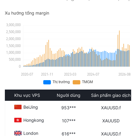
Xu hướng tổng margin
Khu vực VPS
Người dùng
Sản phẩm giao dịch
BeiJing
953***
XAUUSD.f
Hongkong
107***
XAUUSD
London
616***
XAUUSD.f