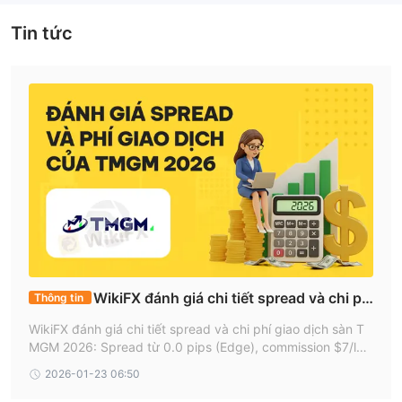
Nhà môi giới khu vực
dịch bao gồm ngoại hối, chỉ số, kim loại, năng lượng, cổ phiếu
Tin tức
và tiền điện tử, phục vụ các nhà giao dịch thông qua các nền
tảng phổ biến như MT4 và MT5.
Ưu điểm & Nhược điểm
TMGM có đáng tin cậy không?
TMGM, một nhà môi giới được quy định, được cấp phép bởi cơ
quan quản lý hàng đầu ASIC. Ngoài ra, hoạt động quốc tế của
TMGM được giám sát bởi VFSC tại vùng biển Vanuatu. Bây giờ,
hãy nhanh chóng tìm hiểu về quy định và giấy phép của TMGM,
điều này sẽ làm sáng tỏ cách môi giới đảm bảo tuân thủ các
tiêu chuẩn ngành và bảo vệ khách hàng.
Dưới sự giám sát của ASIC, một cơ quan quản lý hàng đầu nổi
tiếng, chi nhánh của TMGM tại Úc được biết đến với tên
WikiFX đánh giá chi tiết spread và chi ph
Thông tin
TRADEMAX AUSTRALIA LIMITED hoạt động với số quy định
í giao dịch của sàn Forex TMGM 2026
WikiFX đánh giá chi tiết spread và chi phí giao dịch sàn T
436416. Thực thể này được cấp phép cho hoạt động Market
MGM 2026: Spread từ 0.0 pips (Edge), commission $7/lot,
Making (MM). Theo các quy định nghiêm ngặt của ASIC, được
không phí nạp/rút. Phân tích khách quan theo loại tài khoả
2026-01-23 06:50
công nhận toàn cầu, các nhà môi giới phải đảm bảo an toàn cho
n, giúp trader mới hiểu rõ chi phí thực tế trong môi trường
quỹ của khách hàng.
Forex rủi ro cao.