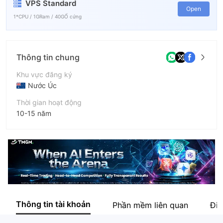
VPS Standard
Open
1*CPU / 1GRam / 40GỔ cứng
Thông tin chung
Khu vực đăng ký
Nước Úc
Thời gian hoạt động
10-15 năm
Tên công ty
Trademax Australia Limited
Thông tin tài khoản
Phần mềm liên quan
Điề