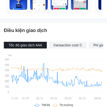
Điều kiện giao dịch
Tốc độ giao dịch AAA
transaction cost C
Phí giao