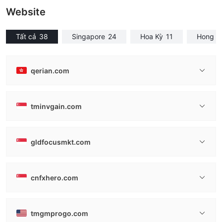
Website
Tất cả
38
Singapore
24
Hoa Kỳ
11
Hong K
qerian.com
tminvgain.com
gldfocusmkt.com
cnfxhero.com
tmgmprogo.com