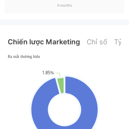
6 months
Chiến lược Marketing
Chỉ số
Tỷ l