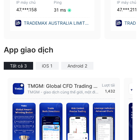
IP máy chủ
Ping
IP máy chủ
47.***.158
47.***.211
31 ms
TRADEMAX AUSTRALIA LIMITE
TRADEM
D (Australia)
D (Austr
App giao dịch
Tất cả 3
iOS 1
Android 2
TMGM: Global CFD Trading Ap
Lượt tải
1,432
p
TMGM - giao dịch cùng thế giới, một điể
m đến cho thông tin chi tiết thị trường toà
n cầu