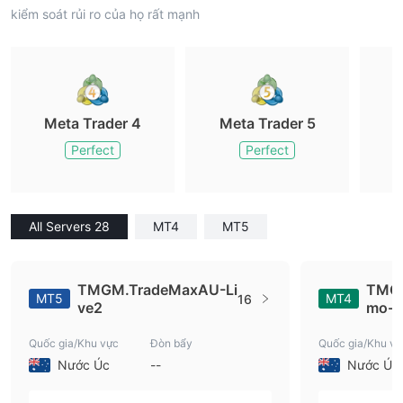
kiểm soát rủi ro của họ rất mạnh
Meta Trader 4
Meta Trader 5
M
Perfect
Perfect
All Servers 28
MT4
MT5
TMGM.TradeMaxAU-Li
TMG
MT5
MT4
16
ve2
mo-2
Quốc gia/Khu vực
Đòn bẩy
Quốc gia/Khu vự
Nước Úc
--
Nước Úc