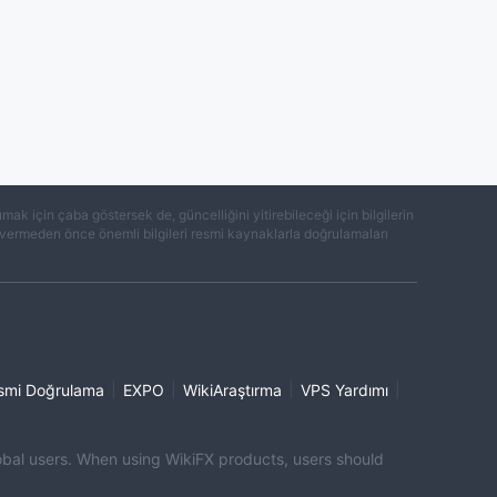
k için çaba göstersek de, güncelliğini yitirebileceği için bilgilerin
ar vermeden önce önemli bilgileri resmi kaynaklarla doğrulamaları
|
|
|
|
smi Doğrulama
EXPO
WikiAraştırma
VPS Yardımı
global users. When using WikiFX products, users should