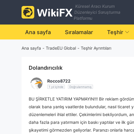
Küresel Aracı Kurum
Düzenleyici Soruşturma
Platformu
Ana sayfa
Sıralamalar
Teşhir
Ana sayfa
-
TradeEU Global
-
Teşhir Ayrıntıları
Dolandırıcılık
Rocco8722
1 yıl içinde
Doğrulanmamış
BU ŞİRKETLE YATIRIM YAPMAYIN!!! Bir reklam gördüm ve
olarak bana yanlış vaatlerde bulundular, nasıl ticaret y
düzenlemeleri ihlal ettiler. Çekimlerimi bekliyordum, a
daha fazla para yatırmam için baskı yaptılar ve ilk gün
şikayetimi görmezden geliyorlar. Paranızı onlarla ha