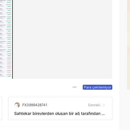
Para çekilemiyor
FX3999428741
Sonraki
Sahtekar bireylerden oluşan bir ağ tarafından yö
netilen sahte bir şirket.