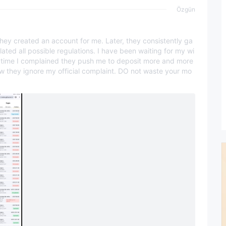
Özgün
ey created an account for me. Later, they consistently ga
lated all possible regulations. I have been waiting for my wi
rytime I complained they push me to deposit more and more
w they ignore my official complaint. DO not waste your mo