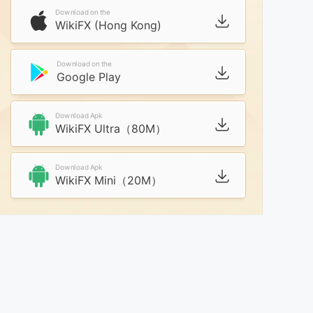
Download on the
WikiFX (Hong Kong)
Download on the
Google Play
Download Apk
WikiFX Ultra（80M）
Download Apk
WikiFX Mini（20M）