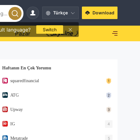
Türkçe
Download
ult language?
Switch
O
Pazar
Haftanın En Çok Yorumu
squaredfinancial
ATG
Upway
IG
4
Metatrade
5