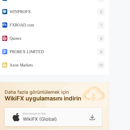
WINPROFX
6
FXROAD.com
7
Quotex
8
PROREX LIMITED
9
Axon Markets
10
Daha fazla görüntülemek için
WikiFX uygulamasını indirin
Download on the
WikiFX (Global)