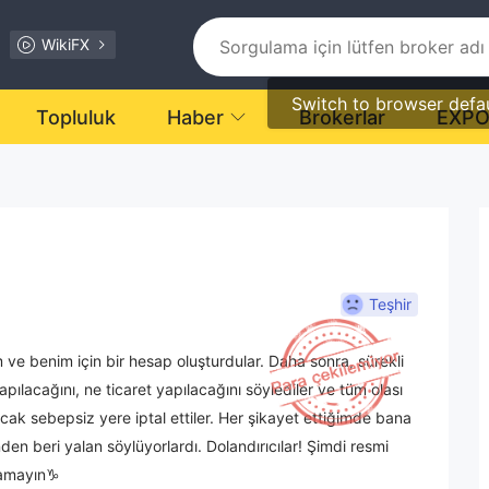
WikiFX
Switch to browser defa
Topluluk
Haber
Brokerlar
EXP
Teşhir
 benim için bir hesap oluşturdular. Daha sonra, sürekli
apılacağını, ne ticaret yapılacağını söylediler ve tüm olası
ncak sebepsiz yere iptal ettiler. Her şikayet ettiğimde bana
den beri yalan söylüyorlardı. Dolandırıcılar! Şimdi resmi
rcamayın♑