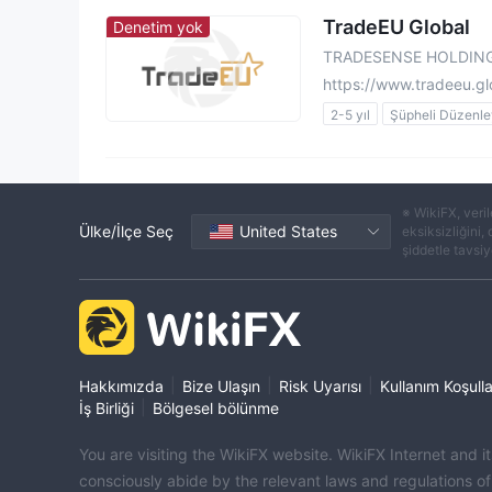
TradeEU Global
Denetim yok
TRADESENSE HOLDING
https://www.tradeeu.gl
2-5 yıl
Şüpheli Düzenley
İş geliştirme için şüpheli a
Yüksek derece potansiyel 
※ WikiFX, veril
Ülke/İlçe Seç
United States
eksiksizliğini,
şiddetle tavsiye
|
|
|
Hakkımızda
Bize Ulaşın
Risk Uyarısı
Kullanım Koşulla
|
İş Birliği
Bölgesel bölünme
You are visiting the WikiFX website. WikiFX Internet and 
consciously abide by the relevant laws and regulations o