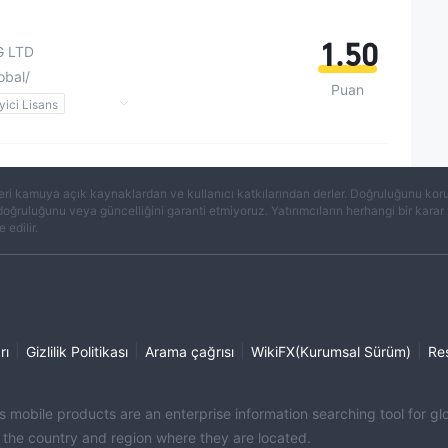
1.50
 LTD
obal/
Puan
ici Lisans
lan
risk
eri kamuya açık kaynaklardan ve kullanıcı katkılarından derler. Doğruluğunu koruma
 doğruluğunu veya güncelliğini garanti etmiyoruz. Yatırımcıların herhangi bir kar
 edilir.
|
|
|
|
rı
Gizlilik Politikası
Arama çağrısı
WikiFX(Kurumsal Sürüm)
Re
its mobile products are an enterprise information searching tool for 
f the country and region where they are located.