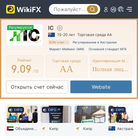
4
4
5
5
IC
6
6
Регулируется
15-20 лет
Торговая среда AA
7
7
ECN-счет
Регулирование в Австралия
Маркет-Мейкинг (MM)
Основной стандарт MT4
8
8
Глобальные операции
Рейтинг
Торговая среда
Идентификация MT4/5
9
.
0
9
AA
Полная лицензия
/10
1
Открыть счет сейчас
Website
2
3
EXPO
EXPO
EXPO
4
5
5
Объединенные Арабские Эмираты
Кипр
Кипр
Австралия