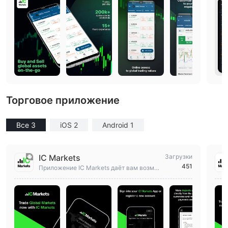
Торговое приложение
Все 3
iOS 2
Android 1
IC Markets
Загрузки
451
Приложение IC Markets даёт вам возмо
жность торговать на мировых рынках пр
ямо с вашего устройства.