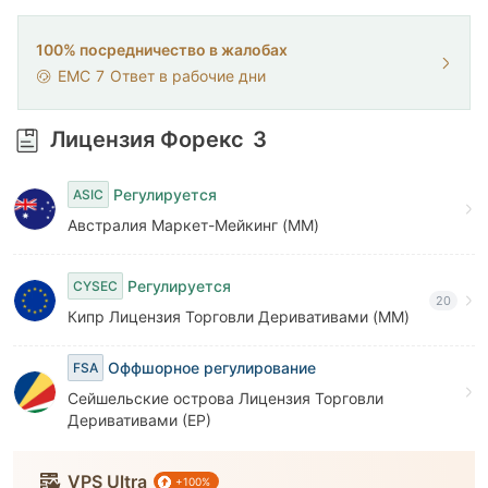
6
7
100% посредничество в жалобах
EMC
7
Ответ в рабочие дни
8
9
Лицензия Форекс
3
Регулируется
ASIC
Австралия Маркет-Мейкинг (MM)
Регулируется
CYSEC
20
Кипр Лицензия Торговли Деривативами (MM)
Оффшорное регулирование
FSA
Сейшельские острова Лицензия Торговли
Деривативами (EP)
VPS Ultra
+100%