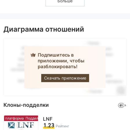
Больше
Диаграмма отношений
Подпишитесь в
приложении, чтобы
разблокировать!
IC
Скачать приложение
Клоны-подделки
61
 платформа
Поддельная платформа
LNF
1.23
Рейтинг