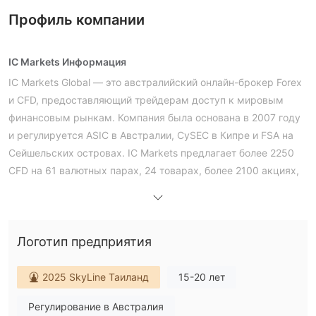
Профиль компании
IC Markets Информация
IC Markets Global — это австралийский онлайн-брокер Forex
и CFD, предоставляющий трейдерам доступ к мировым
финансовым рынкам. Компания была основана в 2007 году
и регулируется ASIC в Австралии, CySEC в Кипре и FSA на
Сейшельских островах. IC Markets предлагает более 2250
CFD на 61 валютных парах, 24 товарах, более 2100 акциях,
25 индексах, 9 облигациях, 21 криптовалюте и 4 фьючерсах
через такие продвинутые торговые платформы, как
MetaTrader 4, MetaTrader 5, cTrader и TradingView. Компания
Логотип предприятия
также предлагает круглосуточную поддержку клиентов и
разнообразные обучающие ресурсы для трейдеров всех
уровней.
2025 SkyLine Таиланд
15-20 лет
IC Market надежен?
Регулирование в Австралия