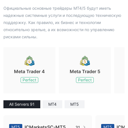
Официальные основные трейдеры MT4/5 будут иметь
надежные системные услуги и последующую техническую
поддержку. Как правило, их бизнес и технологии
относительно зрелые, а их возможности по управлению
рисками сильны.
Meta Trader 4
Meta Trader 5
M
Perfect
Perfect
All Servers 91
MT4
MT5
ICMarketsSC-MT5
ICMa
MT5
MT5
31