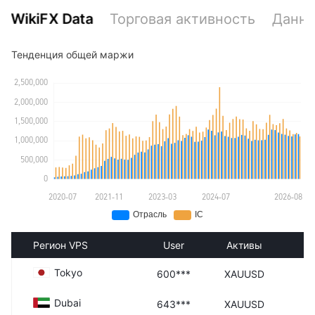
WikiFX Data
Торговая активность
Данны
Тенденция общей маржи
Регион VPS
User
Активы
В
Tokyo
600***
XAUUSD
Dubai
643***
XAUUSD