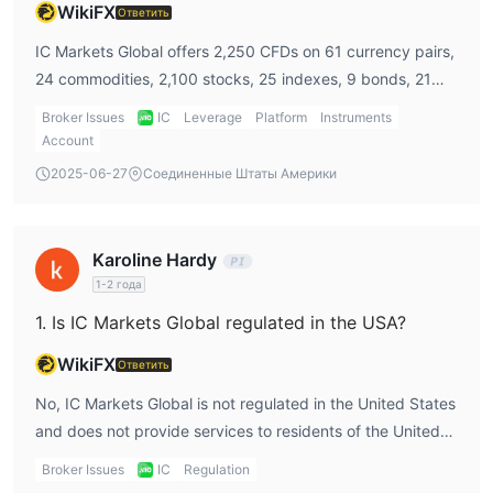
WikiFX
Ответить
минимального депозита
и сборы
$3 за $100,000 торговли
.
IC Markets Global offers 2,250 CFDs on 61 currency pairs,
Демо-счёт
24 commodities, 2,100 stocks, 25 indexes, 9 bonds, 21
IC Markets Global предлагает бесплатный продвинутый
cryptocurrencies, and 4 futures.
Broker Issues
IC
Leverage
Platform
Instruments
Демо-счет
для начинающих трейдеров для практики,
Account
30 дней
который длится
.
2025-06-27
Соединенные Штаты Америки
Пользователи, открывающие демо-счет, могут
воспользоваться следующими преимуществами:
Доступ к ценам Raw Pricing
Karoline Hardy
Спреды от 0.0 пунктов
1-2 года
Быстрая исполнение ордеров
Доступность на платформах MT4, MT5 и cTrader
1. Is IC Markets Global regulated in the USA?
Однако демо-счета предназначены для имитации реальных
WikiFX
Ответить
рынков, но функционируют в симулированной среде. Это
означает наличие существенных различий по сравнению с
No, IC Markets Global is not regulated in the United States
реальными счетами, включая отсутствие зависимости от
and does not provide services to residents of the United
реальной рыночной ликвидности, возможные задержки цен
States, Canada, Brazil, Israel, New Zealand, Iran, and
Broker Issues
IC
Regulation
и доступ к определенным продуктам, которые могут быть
North Korea (Democratic People's Republic of Korea).