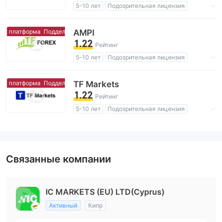
5-10 лет
Подозрительная лицензия
Регион деятельности подозрителен
Схожие с Австралия поддельные трейдеры
 платформа
Поддельная платформа
AMPI
Высокие потенциальные риски
1.22
Рейтинг
5-10 лет
Подозрительная лицензия
Регион деятельности подозрителен
Схожие с Австралия поддельные трейдеры
 платформа
Поддельная платформа
TF Markets
Высокие потенциальные риски
1.22
Рейтинг
5-10 лет
Подозрительная лицензия
Регион деятельности подозрителен
Схожие с Австралия поддельные трейдеры
Высокие потенциальные риски
Связанные компании
IC MARKETS (EU) LTD(Cyprus)
Активный
Кипр