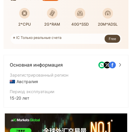
2*CPU
2G*RAM
40G*SSD
20M*ADSL
※ IC Только реальные счета
※ Номер заказа: 9,646,680
Free
※ Поддерживается WikiFX
Основная информация
Зарегистрированный регион
Австралия
Период эксплуатации
15-20 лет
Компания
Raw Trading Ltd