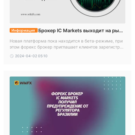
островов (FSA), которая разрешает торговлю фьючерсами,
финансовыми деривативами, ценными бумагами,
облигациями, опционами и другими финансовыми
продуктами.
Брокер IC Markets выходит на рыно
Информация
к проптрейдинга
Торговые инструменты
Новая платформа пока находится в бета-режиме, при
этом форекс брокер приглашает клиентов зарегистрир
IC Markets Global предлагает широкий спектр более чем
оваться и протестировать ее функции
2250 торгуемых инструментов
2024-04-02 05:10
торговать, включая
CFD на 61 валютной паре, 24 Товары, 2100+ Акции, 25
индексов, 9 Облигации, 21 Криптовалюты и 4 Фьючерсы.
Это предоставляет трейдерам возможность
диверсифицировать свой инвестиционный портфель и
получить доступ к нескольким рынкам и активам.
Минимальный депозит
минимальный депозит $200
IC Markets Global требует
для открытия счета трейдерами. В индустрии многие
устоявшиеся брокеры часто устанавливают минимальные