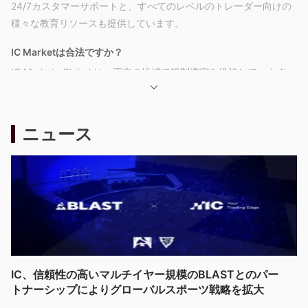
24/7カスタマーサポートと、すべてのレベルのトレーダー向けの
様々な教育リソースも提供しています。
IC Marketは合法ですか？
IC Markets Global は、両方の地域で規制遵守を維持しています
オーストラリアとキプロス
、これらの管轄区域におけるそれ
オ
ぞれの金融規制基準に準拠しています。規制当局による監督
ーストラリア証券投資委員会 (ASIC) およびキプロス証券
ニュース
取引所委員会 (CySEC)
顧客にとってより安全な取引環境の構
築に貢献します。
INTERNATIONAL
IC Marketsのオーストラリア法人、
CAPITAL MARKETS PTY. LTD.
、ライセンス番号335692の
マーケットメイキング (MM)
下でASICによって規制され、
.
IC Markets (EU) Ltd
IC Markets ヨーロッパの事業体、
,
CySECにより規制番号 362/18 で規制され、マーケットメイキン
グ (MM) のライセンスも保有しています。
IC、信頼性の高いマルチイヤー規模のBLASTとのパー
IC Markets GlobalはRaw Trading Ltdによって運営され、セイシ
トナーシップによりグローバルスポーツ戦略を拡大
ェル金融サービス局（FSA）によって発行されたデリバティブ取