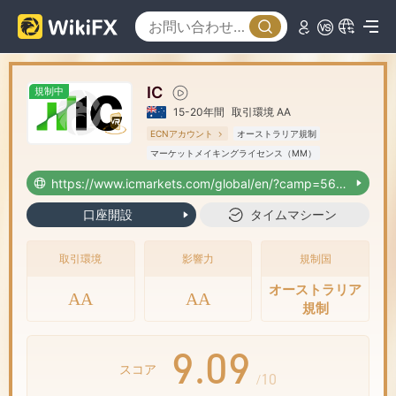
2
2
3
3
IC
規制中
4
4
15-20年間
取引環境 AA
ECNアカウント
オーストラリア規制
5
5
マーケットメイキングライセンス（MM）
MT4フルライセンス
グローバル展開
https://www.icmarkets.com/global/en/?camp=56118
6
6
口座開設
タイムマシーン
7
7
取引環境
影響力
規制国
オーストラリア
AA
AA
8
8
規制
9
.
0
9
スコア
/10