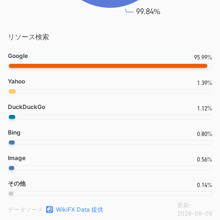
リソース検索
Google
95.99%
Yahoo
1.39%
DuckDuckGo
1.12%
Bing
0.80%
Image
0.56%
その他
0.14%
更新:
データソース
WikiFX Data 提供
2026-08-09