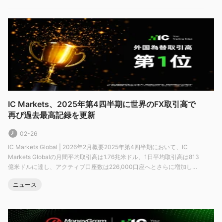
デモ口座を開設するユーザーは以下の機能を利用できます:
が圧倒的なパフォーマンスでタイトルを獲得しました。World Ta
リアルプライシングへのアクセス
スプレッドは0.0ピップスから
高速注文実行
MT4、MT5、cTraderプラットフォームで利用可能
ただし、デモ口座は実際の市場を模倣することを目的としていま
すが、シミュレーション環境で機能します。これは、リアルタイ
ムの市場流動性に依存しない、価格遅延が発生する、ライブ口座
では取引できない特定の製品にアクセスできるなど、実際の口座
IC Markets、2025年第4四半期に世界のFX取引高で
再び過去最高記録を更新
と比較して大きな違いがあることを意味します。
デモ口座の開設は簡単です:
02-26
ステップ 1
無料デモを試す
「
IC Marketsのホームページにあ
IC Markets Global | 2026年2月概要2025年第4四半期において、IC
る「」ボタン。
Markets Globalの月間平均取引高は1.76兆米ドル、1日平均取引高は813
ステップ2:
個人情報を入力してください。居住国、名前、メー
億米ドルに達し、アクティブ口座数は226,000口座へとさらに増加しま
ルアドレス、電話番号を記入して検証コードを取得します。
した。継続的に業界をリードする取引規模、堅調な顧客基盤の拡大、そ
ニュース
して拡大を続けるブランド影響力を背景に、IC Marketsは世界有数のFX
ステップ 3:
お好みの取引プラットフォームでデモアカウントを
ブローカー
MT4、MT5、cTrader、または
選択してください
TradingView
、
次に、口座通貨と仮想資金を選択してください