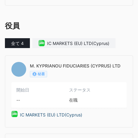
役員
全て 4
IC MARKETS (EU) LTD(Cyprus)
M. KYPRIANOU FIDUCIARIES (CYPRUS) LTD
秘書
開始日
ステータス
--
在職
IC MARKETS (EU) LTD(Cyprus)