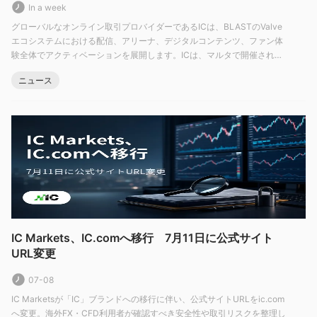
引ライセンス（No. SD018）を保有しています。これにより、先
In a week
物、金融デリバティブ、証券、債券、オプション、およびその他
グローバルなオンライン取引プロバイダーであるICは、BLASTのValve
の金融商品の取引が認可されています。
エコシステムにおける配信、アリーナ、デジタルコンテンツ、ファン体
験全体でアクティベーションを展開します。ICは、マルタで開催される
市場取引商品
「BLAST Premier Bounty S2」（7月21日〜）にて、eスポーツへの初参
ニュース
入を果たします。対戦型エンターテインメント企業であるBLASTは、IC
2250の取引
IC Markets Globalは幅広い製品を提供しています
を「BLAST Premier」およ
可能な金融商品
取引可能な商品には、61通貨ペアのCFD、24
の商品、2,100以上の株式、25のインデックス、9つの債券、21
の暗号資産（仮想通貨）、および4つの先物が含まれます。これ
により、トレーダーは投資ポートフォリオを多様化し、複数の市
場と資産にアクセスする機会を得ることができます。
最低入金額
最低入金額200ドル
IC Markets Globalは
トレーダーが口座を
IC Markets、IC.comへ移行 7月11日に公式サイト
開設するためのものです。業界では、多くの確立された証券会社
URL変更
が最低入金額を500ドル以上、または1,000ドルに設定すること
07-08
が頻繁に見られます。対照的に、AvatradeやAixonlyなどの特定
の大手プレイヤーは、それぞれ100ドルと0ドルの最低入金額を義
IC Marketsが「IC」ブランドへの移行に伴い、公式サイトURLをic.com
へ変更。海外FX・CFD利用者が確認すべき安全性や取引リスクを整理し