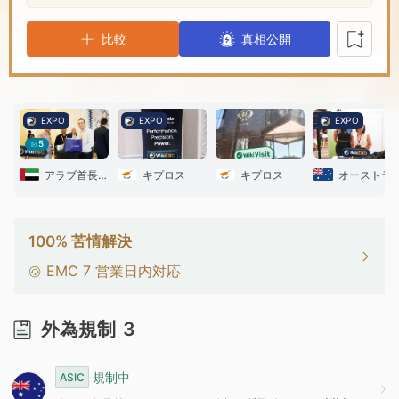
1
比較
真相公開
2
3
EXPO
EXPO
EXPO
5
4
アラブ首長国連邦
キプロス
キプロス
オーストラ
5
100% 苦情解決
6
EMC
7
営業日内対応
7
外為規制
3
8
規制中
ASIC