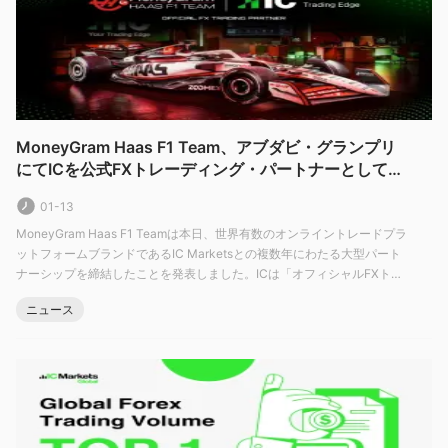
200ドルから5,000,000ドルまで、
あなたの希望するレバ
レッジレベル。
ステップ 4
: デモ口座にログインして、トレードを開始してくだ
さい。
レバレッジ
MoneyGram Haas F1 Team、アブダビ・グランプリ
最大レバレッジ提供額は最大1:1000まで
IC Markets
リス
にてICを公式FXトレーディング・パートナーとして発
ク管理を適切に行う方法を知っている経験豊富なトレーダーにと
表
って有益となり得ます。高いレバレッジは、成功した取引の利益
01-13
を潜在的に増大させ、トレーダーが市場でより大きなポジション
MoneyGram Haas F1 Teamは本日、世界有数のオンライントレードプラ
を活用することを可能にします。
ットフォームブランドであるIC Marketsとの複数年にわたる大型パート
ナーシップを締結したことを発表しました。ICは「オフィシャルFXトレ
ーディング・パートナー」としてチームに参画し、今週末に開催される
取引プラットフォーム
ニュース
アブダビ・グランプリより、ハースF1マシンのノーズ、フロントウイン
IC Markets グローバルは、人気のMetaTrader4および
グ、ハロ、およびコックピットのヘッドレストに
MetaTrader5プラットフォームに加え、cTraderおよび
TradingViewプラットフォームなど、様々な取引プラットフォー
ムをクライアントに提供しています。
MetaTrader4とMetaTrader5プラットフォームは類似しており、