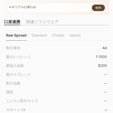
※ Supported by WikiFX
※ ICリアル口座のみ
無料
※ 注文数: 9,648,637
口座連携
関連ソフトウエア
Raw Spread
Standard
cTrader
Islamic
取引環境
AA
最大レバレッジ
1:1000
最低入金額
$200
最小スプレッド
--
取引品種
--
通貨
--
ミニマム取引サイズ
--
サポート EA