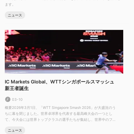
務付けています。したがって、IC Marketsの最低入金額は「中
ます。
間」にあるようです。
ここがIC Marketsのグローバル最低入金額とAvatrade、
ニュース
Exness、Axiの比較です:
アカウントタイプ/手数料
IC Markets Globalは、いくつかのアカ
ウントタイプを提供しています。
Raw Pro+, Raw Pro, Raw スプ
レッド, および cTrader アカウント
スプレッドは
0.0 ピップス
す
べてのアカウントにわたって。
ロースプレッド口座
必要とする
最低入金なし
および料金
サイドごとにロットごとに3.5ドル
、一
方で
Raw プロ口座
必要とする
最低入金額 $5,000
手数料が
1ロ
ットあたり1.5ドル
。
Raw Pro+ アカウント
, 高出来高トレーダー
IC Markets Global、WTTシンガポールスマッシュ
向けに設計された、
最低入金額 $100,000
と共に
1ロットごとに
新王者誕生
1ドル（片側）
。
cTraderアカウント
また必要とする
最低入金な
03-10
し
および料金
取引額10万ドルごとに3ドル
.
概要2026年3月1日、「WTT Singapore Smash 2026」が大盛況のう
デモアカウント
ちに幕を閉じました。世界卓球界を代表する最高峰大会の一つとし
て、今大会には世界トップクラスの選手たちが集結し、世界中のファ
デモ口座
IC Markets グローバルは無料の高度な
初心者トレー
ンに数々のハイレベルな試合を届けました。女子シングルスでは孫穎
30日
ダーが練習できる期間で、
.
ニュース
莎が大会史上3度目となる優勝を達成し、男子シングルスでは王楚欽