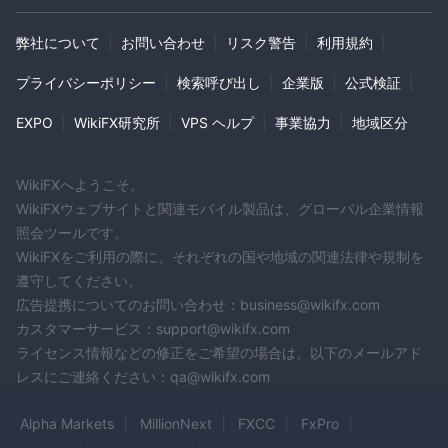
クレジットカード/デビットカードによる出金は無料で処理され、
カードに反映されるまで3-5営業日かかります。
弊社について
|
お問い合わせ
|
リスク警告
|
利用規約
|
Paypal/Neteller/Skrillによる出金は即時かつ無料で処理されます
が、最初の資金を送金した同じアカウントから行う必要がありま
プライバシーポリシー
|
検索呼び出し
|
企業版
|
公式検証
|
す。
EXPO
|
WikiFX研究所
|
VPS ヘルプ
|
事業協力
|
地域区分
WikiFXへようこそ。
WikiFXウェブサイトと関連モバイル製品は、グローバル企業情報
照会ツールです。
WikiFXをご利用の際に、それぞれの国や地域の関連法律や規制を
遵守してください。
広告提携についてのお問い合わせ：business@wikifx.com
カスタマーサービス：support@wikifx.com
ライセンス情報などの修正をご希望の場合は、以下のメールアド
レスにご連絡ください：qa@wikifx.com
Alpha Markets
MillionNext
FXCC
FxPro