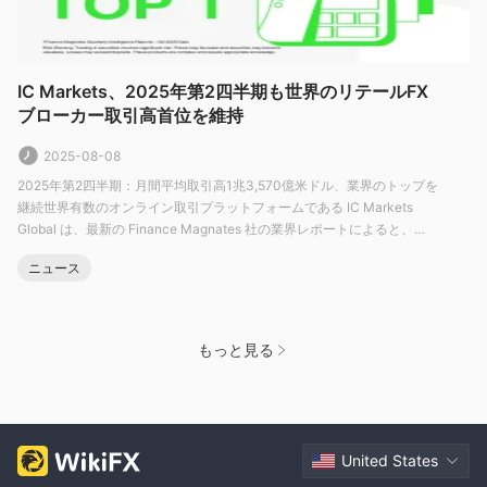
様々な取引ツールやインジケーターを提供するほか、エキスパー
トアドバイザー（EA）の使用や取引戦略の自動化が可能です。
cTraderプラットフォームは、高度なチャート機能と様々な注文
タイプを提供します。ただし、MetaTrader4およびMetaTrader5
IC Markets、2025年第2四半期も世界のリテールFX
プラットフォームと比較して学習曲線が急で、カスタマイズオプ
ブローカー取引高首位を維持
ションが限られています。
2025-08-08
入出金
2025年第2四半期：月間平均取引高1兆3,570億米ドル、業界のトップを
継続世界有数のオンライン取引プラットフォームである IC Markets
IC Markets Globalは、入金および出金のオプションを様々に提供
Global は、最新の Finance Magnates 社の業界レポートによると、
マスターカード、Visa、PayPal、Neteller、
しています。
2025年第2四半期において再び世界のFXブローカーランキングで首位を
Skrill、UnionPay、銀行送金
ニュース
.
獲得しました。月間平均取引高は1兆3,570億米ドルに達し、リテールFX
分野での業界リーダーとし
入金および出金の手数料は一切かか
IC Markets グローバル
りません
ただし、一部の金融機関では追加手数料が発生する場
もっと見る
合があります。
出金申請の締め切り時間は12:00 AEST/AEDTであり、銀行によっ
て処理まで最大10営業日かかる場合があります。
国際銀行送金は最大14日かかり、追加の仲介手数料および/また
は受益者手数料が発生します。
United States