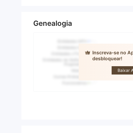
Genealogia
Inscreva-se no A
desbloquear!
M
Baixar 