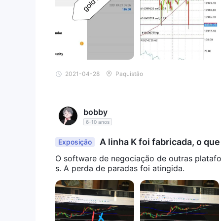
2021-04-28
Paquistão
bobby
6-10 anos
A linha K foi fabricada, o q
Exposição
O software de negociação de outras platafo
s. A perda de paradas foi atingida.