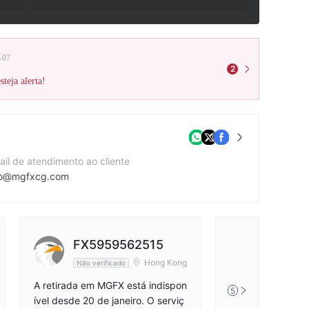
-07
2
teja alerta!
ail de atendimento ao cliente
fo@mgfxcg.com
te da companhia
tp://www.mgfxcg.com/zh-cn/
Q
FX5959562515
3592717
Hong Kong
Não verificado
A retirada em MGFX está indispon
5
ível desde 20 de janeiro. O serviç