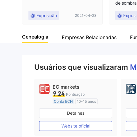
de sombra 
iguras. A p
Exposição
Exposi
2021-04-28
ngida.
Genealogia
Empresas Relacionadas
Fu
Usuários que visualizaram
M
EC markets
9.24
Pontuação
Conta ECN
10-15 anos
Austrália Regulamento
Detalhes
Market Marketing (MM)
Etiqueta principal MT4
Website oficial