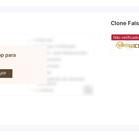
Clone Fal
Não verificado
pp para
GFX
APP