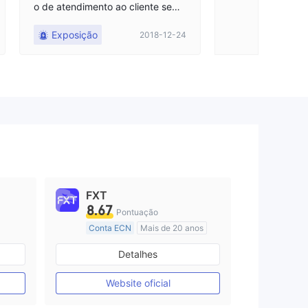
o de atendimento ao cliente semp
re disse que ajudou a solicitar o d
Exposição
2018-12-24
epartamento relevante. Desde 1
5:00 de ontem, o site foi desativa
do e o serviço de atendimento ao
cliente estava fora de contato.
FXT
8.67
Pontuação
Conta ECN
Mais de 20 anos
Austrália Regulamento
Detalhes
Market Marketing (MM)
Etiqueta principal MT4
Website oficial