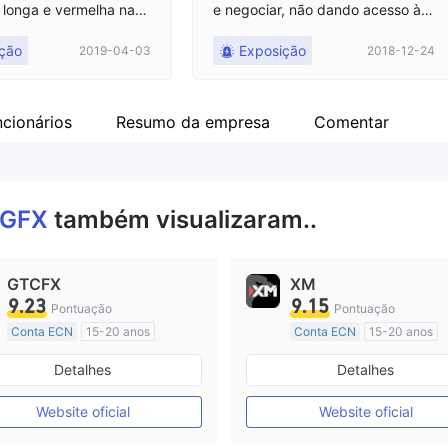
longa e vermelha nas f
e negociar, não dando acesso à r
erda de paradas foi ati
etirada. Espero que Fxeye traga j
ção
Exposição
2019-04-03
2018-12-24
ustiça para mim.
ncionários
Resumo da empresa
Comentar
GFX
também visualizaram..
GTCFX
XM
9.23
9.15
Pontuação
Pontuação
Conta ECN
15-20 anos
Conta ECN
15-20 anos
Reino Unido Regulamento
Austrália Regulamento
Detalhes
Detalhes
Market Marketing (MM)
Market Marketing (MM)
Etiqueta principal MT4
Etiqueta principal MT4
Website oficial
Website oficial