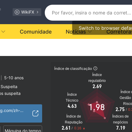
e
WikiFX
Switch to browser defa
Comunidade
Notícias
Corretora
Índice de classificação
Índice
|
5-10 anos
regulatório
2.69
 Suspeita
Índice 
os suspeita
Índice
Gestão
to
Técnico
Risc
1.98
4.63
2.75
/
0.
http://www.mgfxcg.com/zh-cn/
Índice de
Índices de
Reputação
negócios
2.61
7.19
/
0.16
Máquina do tempo