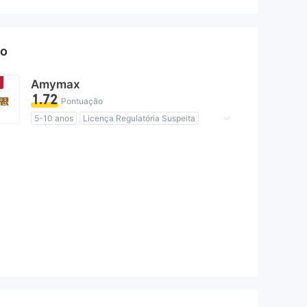
so
Amymax
1.72
Pontuação
5-10 anos
Licença Regulatória Suspeita
Região de negócios suspeita
Risco potencial alto