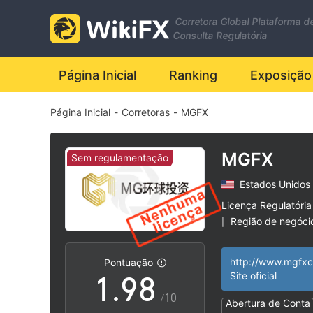
2
1
Corretora Global Plataforma d
3
2
Consulta Regulatória
4
3
Página Inicial
Ranking
Exposição
Página Inicial
-
Corretoras
-
MGFX
5
4
6
5
MGFX
Sem regulamentação
Estados Unidos
7
6
Licença Regulatória
Região de negóci
|
0
8
7
Risco potencial al
|
Pontuação
1
.
9
8
Site oficial
/10
Abertura de Conta