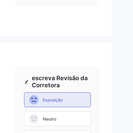
tor
vem
ão
de
escreva Revisão da
para
Corretora
e
Exposição
de
tir
Neutro