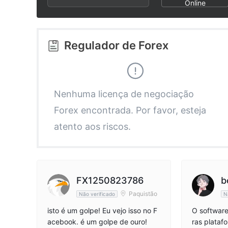
2
9
Online
3
Regulador de Forex
4
5
Nenhuma licença de negociação
Forex encontrada. Por favor, esteja
6
atento aos riscos.
7
8
FX1250823786
b
Paquistão
Não verificado
N
9
isto é um golpe! Eu vejo isso no F
O software
acebook. é um golpe de ouro!
ras platafo