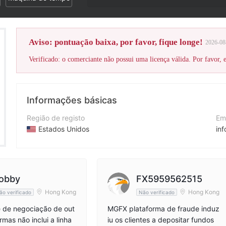
Aviso: pontuação baixa, por favor, fique longe!
2026-08
Verificado: o comerciante não possui uma licença válida. Por favor, es
Informações básicas
Região de registo
Em
Estados Unidos
in
Anos de operação
Si
5-10 anos
ht
Empresa
Q
obby
FX5959562515
MG环球投资
72
Hong Kong
Hong Kong
ão verificado
Não verificado
 de negociação de out
MGFX plataforma de fraude induz
rmas não inclui a linha
iu os clientes a depositar fundos