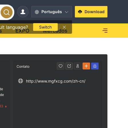
Português
Download
ult language?
Switch
s
EXPO
Mercados
Contato
http://www.mgfxcg.com/zh-cn/
de
 de
o
33