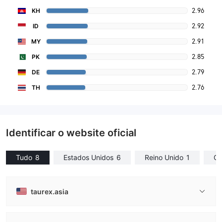
2.96
KH
2.92
ID
2.91
MY
2.85
PK
2.79
DE
2.76
TH
Identificar o website oficial
Tudo
8
Estados Unidos
6
Reino Unido
1
Ch
taurex.asia