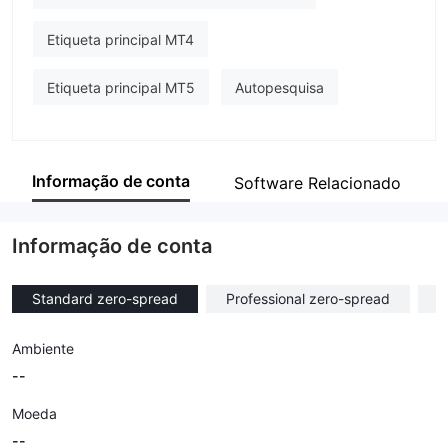
Etiqueta principal MT4
Etiqueta principal MT5
Autopesquisa
Informação de conta
Software Relacionado
Informação de conta
Standard zero-spread
Professional zero-spread
Z
Ambiente
--
Moeda
--