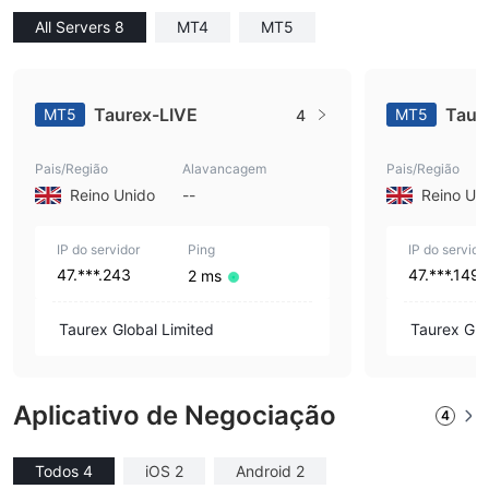
All Servers 8
MT4
MT5
Taurex-LIVE
Taur
MT5
MT5
4
Pais/Região
Alavancagem
Pais/Região
Reino Unido
--
Reino Un
IP do servidor
Ping
IP do servido
47.***.243
47.***.149
2 ms
Taurex Global Limited
Taurex Glo
Aplicativo de Negociação
4
Todos 4
iOS 2
Android 2