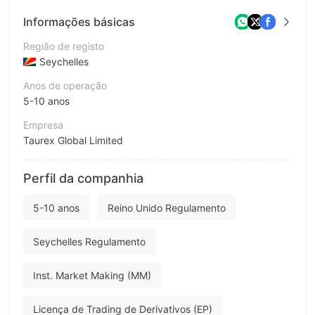
Informações básicas
Região de registo
Seychelles
Anos de operação
5-10 anos
Empresa
Taurex Global Limited
Abreviação
Perfil da companhia
taurex
Funcionário da empresa
5-10 anos
Reino Unido Regulamento
--
Seychelles Regulamento
Inst. Market Making (MM)
Licença de Trading de Derivativos (EP)