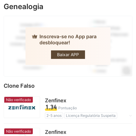
Genealogia
Inscreva-se no App para
desbloquear!
taurex
Baixar APP
Clone Falso
Não verificado
Zenfinex
1.34
Pontuação
2-5 anos
Licença Regulatória Suspeita
Região de negócios suspeita
Risco potencial alto
Não verificado
Zenfinex