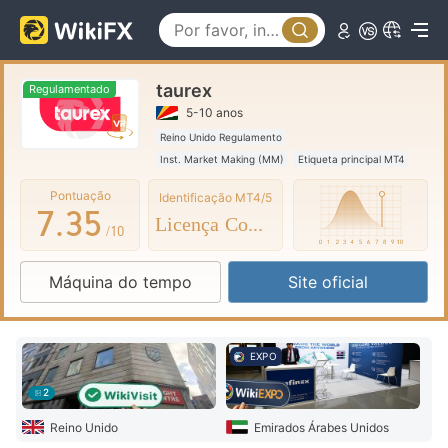
2
0
3
1
taurex
4
0
2
Regulamentado
5-10 anos
5
1
3
Reino Unido Regulamento
Inst. Market Making (MM)
Etiqueta principal MT4
6
2
4
Pontuação
Identificação MT4/5
7
.
3
5
Licença Completa
/10
8
4
6
Máquina do tempo
Site oficial
9
5
7
6
8
EXPO
7
9
2
8
Reino Unido
Emirados Árabes Unidos