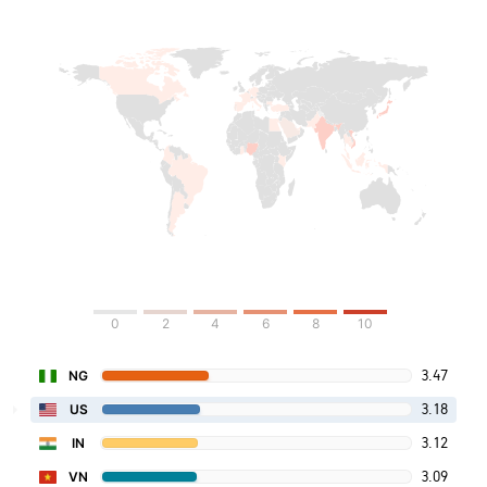
0
2
4
6
8
10
3.47
NG
3.18
US
3.12
IN
3.09
VN