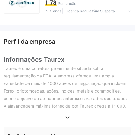
1.78
Pontuação
2-5 anos
Licença Regulatória Suspeita
Região de negócios suspeita
Risco potencial alto
Perfil da empresa
Informações Taurex
Taurex é uma corretora proeminente situada sob a
regulamentação da FCA. A empresa oferece uma ampla
variedade de mais de 1000 ativos de negociação que incluem
Forex, criptomoedas, ações, índices, metais e commodities,
com o objetivo de atender aos interesses variados dos traders.
A alavancagem máxima fornecida por Taurex chega a 1:1000,
oferecendo aos traders uma capacidade significativa de
negociação. Os spreads oferecidos por Taurex começam a
partir de 0.0 pips. Enquanto as contas Standard Zero e Pro