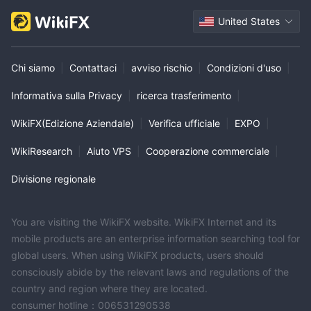
United States
Chi siamo
|
Contattaci
|
avviso rischio
|
Condizioni d'uso
|
Informativa sulla Privacy
|
ricerca trasferimento
|
WikiFX(Edizione Aziendale)
|
Verifica ufficiale
|
EXPO
|
WikiResearch
|
Aiuto VPS
|
Cooperazione commerciale
|
Divisione regionale
You are visiting the WikiFX website. WikiFX Internet and its
mobile products are an enterprise information searching tool for
global users. When using WikiFX products, users should
consciously abide by the relevant laws and regulations of the
country and region where they are located.
consumer hotline：006531290538