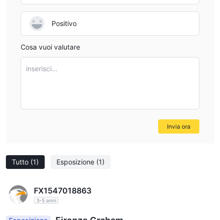
Positivo
Cosa vuoi valutare
inserisci...
Invia ora
Tutto
(1)
Esposizione
(1)
FX1547018863
3-5 anni