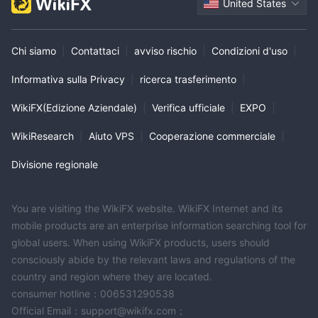
United States
Chi siamo
|
Contattaci
|
avviso rischio
|
Condizioni d'uso
|
Informativa sulla Privacy
|
ricerca trasferimento
|
WikiFX(Edizione Aziendale)
|
Verifica ufficiale
|
EXPO
|
WikiResearch
|
Aiuto VPS
|
Cooperazione commerciale
|
Divisione regionale
You are visiting the WikiFX website. WikiFX Internet and its
mobile products are an enterprise information searching tool for
global users. When using WikiFX products, users should
consciously abide by the relevant laws and regulations of the
country and region where they are located.
consumer hotline：006531290538
Official Email：support@wikifx.com；