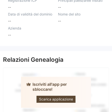
Registrazione ICP
Principali paesi/aree visitati
--
--
Data di validità del dominio
Nome del sito
--
--
Azienda
--
Relazioni Genealogia
Iscriviti all'app per
sbloccare!
SECURETRADE
Scarica applicazione