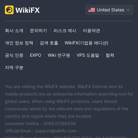
United States
회사 소개
|
문의하기
|
리스크 제시
|
이용약관
|
개인 정보 정책
|
검색 호출
|
WikiFX(기업용 에디션)
|
공식 인증
|
EXPO
|
Wiki 연구원
|
VPS 도움말
|
협력
|
지역 구분
You are visiting the WikiFX website. WikiFX Internet and its
mobile products are an enterprise information searching tool for
global users. When using WikiFX products, users should
consciously abide by the relevant laws and regulations of the
country and region where they are located.
consumer hotline：006531290538
Official Email：support@wikifx.com；