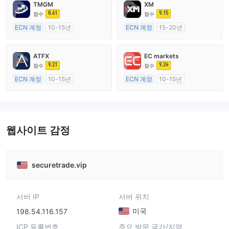
TMGM
XM
8.61
9.15
점수
점수
ECN 계정
10-15년
ECN 계정
15-20년
호주 규제
호주 규제
외환 거래 라이선스 (MM)
외환 거래 라이선스 (MM)
ATFX
EC markets
마스터 레이블 MT4
마스터 레이블 MT4
9.21
9.24
점수
점수
ECN 계정
10-15년
ECN 계정
10-15년
호주 규제
호주 규제
외환 거래 라이선스 (MM)
외환 거래 라이선스 (MM)
마스터 레이블 MT4
마스터 레이블 MT4
웹사이트 감정
securetrade.vip
서버 IP
서버 위치
미국
198.54.116.157
ICP 등록번호
주요 방문 국가/지역