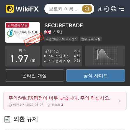
4
2
5
3
6
4
SECURETRADE
규제감독 없음
7
5
2-5년
의문 있는 규제 라이선스
업무 구역 의심
0
8
6
잠재적 위험성이 높음
점수
규제 색인
2.83
1
.
9
7
비즈니스 인덱스
6.53
/10
리스크 관리 지수
2.71
2
8
온라인 개설
공식 사이트
3
9
4
주의:WikiFX평점이 너무 낮습니다, 주의 하십시오.
5
이전 검사 2026-08-07
리스크
2
6
외환 규제
7