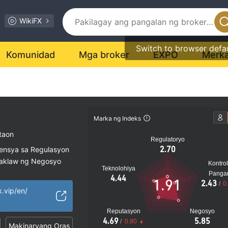
WikiFX
Switch to browser defa
Komunidad
Mga broker
EXPO
Merk
Marka ng Indeks
taon
Regulatoryo
2.70
sensya sa Regulasyon
saklaw ng Negosyo
Kontrol
Teknolohiya
al na peligro
Panga
4.44
1.91
2.43
/
0
x.vip/en/
Reputasyon
Negosyo
4.69
5.85
/
0.80
Makinaryang Oras