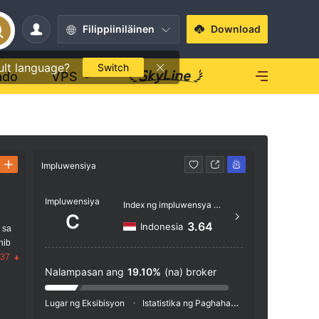
Filippiiniläinen
Download
ult language?
Switch
ado
VPS
Impluwensiya
Kontak
Impluwensiya
+44 
Index ng impluwensya NO.1
C
https
3.64
Indonesia
 sa
nib
P.B. 
.37
moros
Nalampasan ang
19.10%
(na) broker
Lugar ng Eksibisyon
Istatistika ng Paghahanap
Pag-advertis