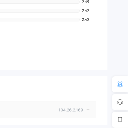
2.49
2.42
2.42
104.26.2.169