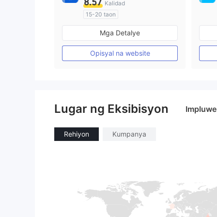
8.57
Kalidad
15-20 taon
Kinokontrol sa Australia
Mga Detalye
Paggawa ng Market (MM)
Pansariling pagsasaliksik
Opisyal na website
Lugar ng Eksibisyon
Impluwe
Rehiyon
Kumpanya