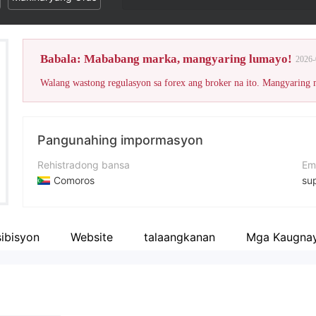
ator 1
Babala: Mababang marka, mangyaring lumayo!
2026-
Walang wastong regulasyon sa forex ang broker na ito. Mangyaring
Pangunahing impormasyon
Rehistradong bansa
Em
Comoros
su
Panahon ng pagpapatakbo
Nu
2-5 taon
+4
ibisyon
Website
talaangkanan
Mga Kaugna
Kumpanya
We
Capital Crest Ltd
htt