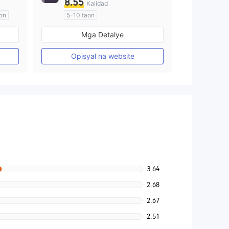
8.55
Kalidad
on
5-10 taon
Kinokontrol sa Australia
Mga Detalye
Paggawa ng Market (MM)
Pangunahing label na MT4
Opisyal na website
3.64
2.68
2.67
2.51