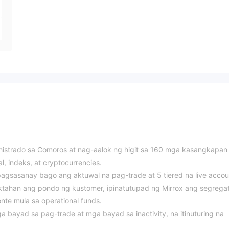
histrado sa Comoros at nag-aalok ng higit sa 160 mga kasangkapan
, indeks, at cryptocurrencies.
gsasanay bago ang aktuwal na pag-trade at 5 tiered na live accou
tektahan ang pondo ng kustomer, ipinatutupad ng Mirrox ang segrega
nte mula sa operational funds.
 bayad sa pag-trade at mga bayad sa inactivity, na itinuturing na