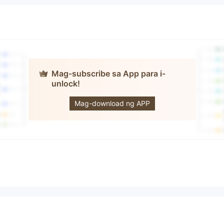
Mag-subscribe sa App para i-
unlock!
mirrox
Mag-download ng APP