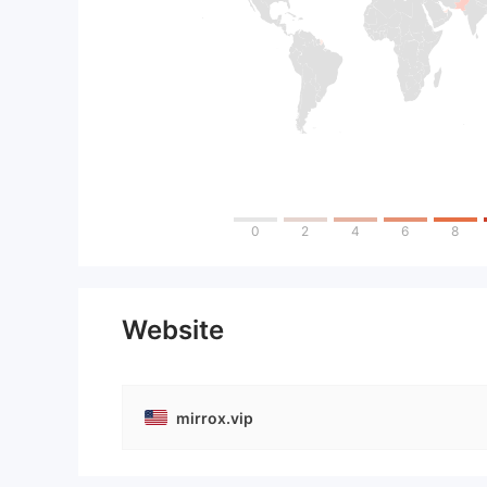
0
2
4
6
8
Website
mirrox.vip