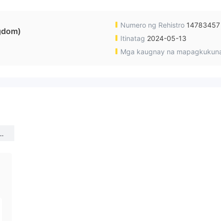
Numero ng Rehistro
14783457
gdom)
Itinatag
2024-05-13
Mga kaugnay na mapagkukun
n