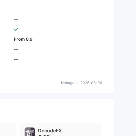
--
From 0.9
--
--
Nabago：
2026-08-06
DecodeFX