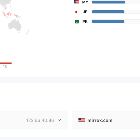
MY
JP
PK
10
172.66.40.86
mirrox.com