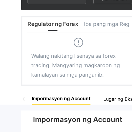
2
2
3
3
Regulator ng Forex
Iba pang mga Regul
4
4
5
5
Walang nakitang lisensya sa forex
trading. Mangyaring magkaroon ng
6
6
kamalayan sa mga panganib.
7
7
Impormasyon ng Account
Lugar ng Eks
8
8
Impormasyon ng Account
9
9