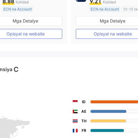
8.88
9.21
Kalidad
Kalidad
ECN na Account
ECN na Account
10-15 ta
20 Taon Pataas
Kinokontrol sa Australia
Mga Detalye
Mga Detalye
Kinokontrol sa Australia
Paggawa ng Market (MM)
Paggawa ng Market (MM)
Pangunahing label na MT4
Opisyal na website
Opisyal na website
Pangunahing label na MT4
C
nsiya
ID
AE
TH
FR