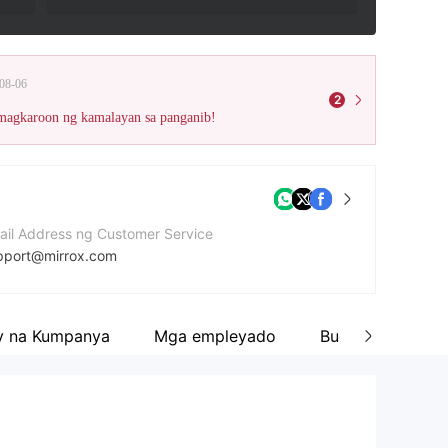
08-06
2
 magkaroon ng kamalayan sa panganib!
ail Address ng Customer Service
pport@mirrox.com
mero ng contact
47701426264
y na Kumpanya
Mga empleyado
Buod ng kumpan
bsite ng kumpanya
ps://wwv.mirrox.vip/en/