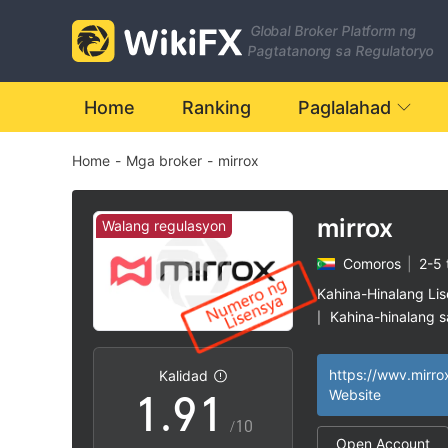
2
Global Broker Platform ng
3
Pagtatanong sa Regulatoryo
4
Home
Ranking
Paglalahad
Home
-
Mga broker
-
mirrox
5
6
mirrox
Walang regulasyon
Comoros
|
2-5 
7
Kahina-Hinalang Li
Kahina-hinalang 
|
0
8
0
Mataas na potensy
|
https://wwv.mirro
Kalidad
1
.
9
1
Website
/10
Open Account