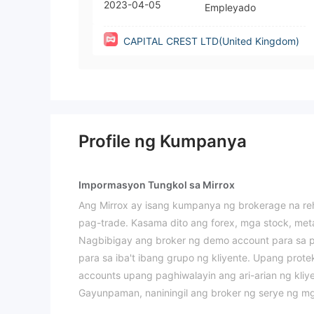
2023-04-05
Empleyado
CAPITAL CREST LTD(United Kingdom)
Profile ng Kumpanya
Impormasyon Tungkol sa Mirrox
Ang Mirrox ay isang kumpanya ng brokerage na re
pag-trade. Kasama dito ang forex, mga stock, metal
Nagbibigay ang broker ng demo account para sa pa
para sa iba't ibang grupo ng kliyente. Upang pro
accounts upang paghiwalayin ang ari-arian ng kliye
Gayunpaman, naniningil ang broker ng serye ng mga
pinakadelikado para sa mga mangangalakal.