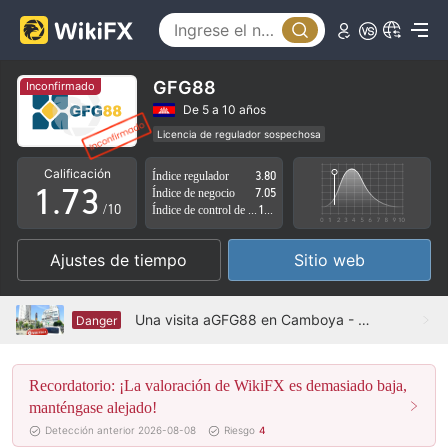
2
3
4
0
GFG88
Inconfirmado
5
1
De 5 a 10 años
Licencia de regulador sospechosa
0
6
2
Zona de negocio sospechoso
Riesgo potencial alto
Calificación
Índice regulador
3.80
1
.
7
3
Índice de negocio
7.05
/10
Índice de control de riesgo
1.97
2
8
4
Ajustes de tiempo
Sitio web
3
9
5
4
6
Una visita aGFG88 en Camboya - No encuentra oficina
Danger
5
7
Recordatorio: ¡La valoración de WikiFX es demasiado baja,
6
8
manténgase alejado!
7
9
Detección anterior 2026-08-08
Riesgo
4