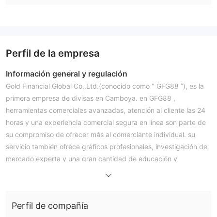
Perfil de la empresa
Información general y regulación
Gold Financial Global Co.,Ltd.(conocido como " GFG88 ”), es la
primera empresa de divisas en Camboya. en GFG88 ,
herramientas comerciales avanzadas, atención al cliente las 24
horas y una experiencia comercial segura en línea son parte de
su compromiso de ofrecer más al comerciante individual. su
servicio también ofrece gráficos profesionales, investigación de
mercado experta y una gran cantidad de educación y
capacitación. GFG88 tiene una licencia financiera general de la
secc de combodia.
Instrumentos de mercado
Perfil de compañía
instrumentos negociables disponibles en GFG88 incluye,