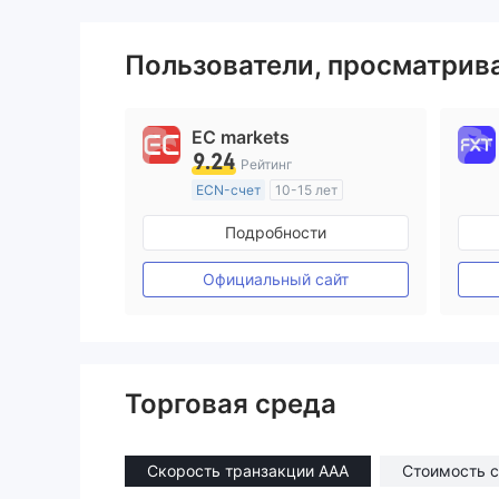
Пользователи, просматри
EC markets
9.24
Рейтинг
ECN-счет
10-15 лет
Регулирование в Австралия
Подробности
Маркет-Мейкинг (MM)
Основной стандарт MT4
Официальный сайт
Торговая среда
Скорость транзакции AAA
Стоимость 