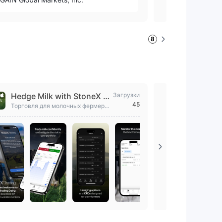
8
Hedge Milk with StoneX T
Загрузки
FOREX.co
45
rading
Торговля для молочных фермеро
Торгуйте Фо
в