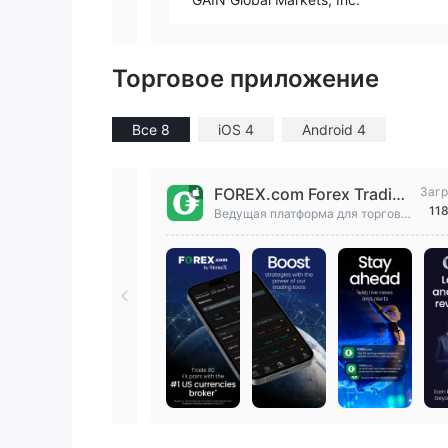
Торговое приложение
Все 8
iOS 4
Android 4
FOREX.com Forex Trading
Загр
11
Broker
Ведущая платформа для торговл
и на Форекс