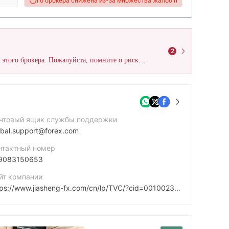
WikiFX этого брокера снижена из-за множества жалоб поступивших от по
2
WikiFX получил в общей сложности 41 жалоб пользователей на этого брокера. Пожалуйста, помните о рисках и не дайте себя обмануть!
чтовый ящик службы поддержки
obal.support@forex.com
нтактный номер
9083150653
йт компании
https://www.jiasheng-fx.com/cn/lp/TVC/?cid=0010023362&dclid=CIz1teG74vsCFVlODwId8VEMmw
рес компании
30 Independence Blvd, Suite 300 (3rd floor), Warren, NJ 07059, USA