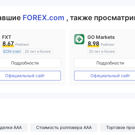
вавшие
FOREX.com
, также просматри
FXT
GO Markets
8.67
8.98
Рейтинг
Рейтинг
ECN-счет
20 лет и более
20 лет и более
Регулирование в Австралия
Регулирование в Австрал
Подробности
Подробности
Маркет-Мейкинг (MM)
Маркет-Мейкинг (MM)
Основной стандарт MT4
cTrader
Официальный сайт
Официальный сайт
сделки AAA
Стоимость ролловера AAA
Торговое про