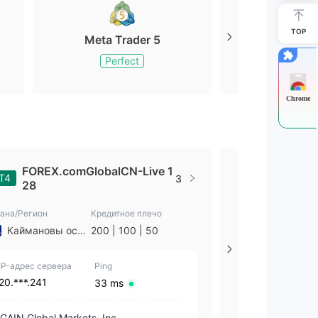
TOP
Meta Trader 5
Meta Tr
Perfect
Perfe
Chrome
FOREX.comGlobalCN-Live 1
FOREX.
T4
MT5
3
28
o 533
ана/Регион
Кредитное плечо
Страна/Регион
Каймановы острова
200 | 100 | 50
IP-адрес сервера
Ping
IP-адрес сервер
20.***.241
20.***.58
33 ms
GAIN Global Markets, Inc.
GAIN Global Ma