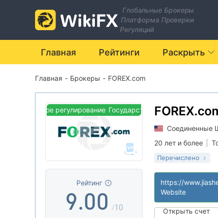
2
Глобальные Брокеры
Платформа Проверки
3
Регуляций
4
Главная
Рейтинги
Раскрыть
Главная
-
Брокеры
-
FOREX.com
5
6
FOREX.co
сударственное регулирование
Государственное регулирование
Соединенные 
7
20 лет и более
|
Т
Перечислено
8
Регулирование в А
Маркет-Мейкинг
|
Рейтинг
9
.
0
0
Основной станд
Website
|
Глобальные опе
|
/10
Открыть счет
Высокие потенц
|