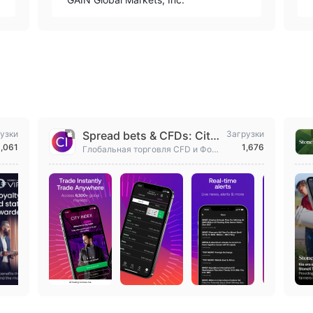
узки
Spread bets & CFDs: City
Загрузки
8,061
1,676
Index
Глобальная торговля CFD и Форе
кс