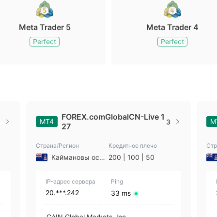
Meta Trader 5
Meta Trader 4
Perfect
Perfect
FOREX.comGlobalCN-Live 1
MT4
M
3
27
Страна/Регион
Кредитное плечо
Стр
Каймановы острова
200 | 100 | 50
IP-адрес сервера
Ping
20.***.242
33 ms
GAIN Global Markets, Inc.