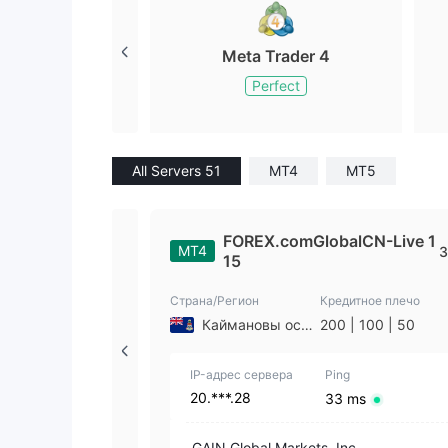
Meta Trader 4
Perfect
All Servers 51
MT4
MT5
FOREX.comGlobalCN-Live 1
MT4
3
15
Страна/Регион
Кредитное плечо
Каймановы острова
200 | 100 | 50
IP-адрес сервера
Ping
20.***.28
33 ms
GAIN Global Markets, Inc.