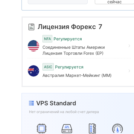
1
1
сейчас
2
2
Лицензия Форекс
7
3
3
Регулируется
NFA
Соединенные Штаты Америки
4
4
Лицензия Торговли Forex (EP)
Регулируется
ASIC
5
5
Австралия Маркет-Мейкинг (MM)
6
6
VPS Standard
7
7
Нет ограничений на любой счет дилера
8
8