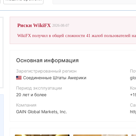
Оценка 
Риски WikiFX
2026-08-07
Основная информация
Зарегистрированный регион
По
Соединенные Штаты Америки
gl
Период эксплуатации
Ко
20 лет и более
+1
Компания
Са
GAIN Global Markets, Inc.
Аббревиатура
Ад
FOREX.com