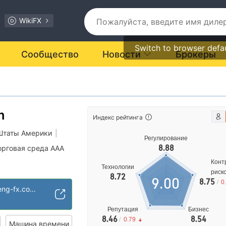
WikiFX
Switch to browser defa
Сообщество
Новости
Брокеры
m
Индекс рейтинга
Штаты Америки
|
Регулирование
8.88
орговая среда AAA
Конт
Технологии
риск
встралия
8.72
9.00
8.75
/
0
 (MM)
https://www.jiasheng-fx.com/cn/lp/TVC/?cid=0010023362&dclid=CIz1teG74vsCFVlODwId8VEMmw
арт MT4
Репутация
Бизнес
рации
8.46
8.54
/
0.79
иальные риски
Машина времени