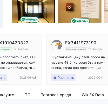
Good
Сотрудник компании
Fa
14
Соединенные Штаты Америки
X1919420322
FX3411973190
Тайвань
Канада
роверено
Непроверенный
ь пополнить счет, веб
Я установил цену стоп-лосса на
 не открывается, слу
уровне 49,5, которая была изм
ржки сообщила, что
енена, когда она достигла цикл
жен в бэк-энде и не
ических минимумов и максиму
ыть
Раскрыть
2025-06-28
2020-02-11
ть разморожен.
мов, с существующим проскал
ьзыванием на 1-2 пипса. Когда
я позвонил в службу, они сказа
ли, что это не имеет отношения
ккаунте
ПО
Торговая среда
WikiFX Data
к ним, с чем я никогда не сталк
ивался.