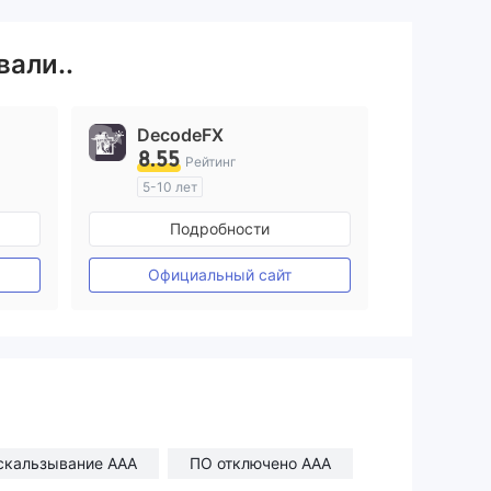
вали..
DecodeFX
8.55
Рейтинг
5-10 лет
ия
Регулирование в Австралия
Подробности
Маркет-Мейкинг (MM)
Основной стандарт MT4
Официальный сайт
скальзывание AAA
ПО отключено AAA