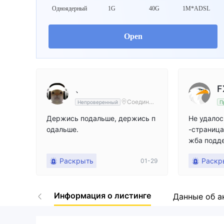
WikiFX Survey
Одноядерный
1G
40G
1M*ADSL
9
9
FOREX.com
Open
、
F
Соединен
Непроверенный
П
ное Корол
евство
Держись подальше, держись п
Не удалос
одальше.
-страница
жба подде
он заморо
Раскрыть
Раскр
01-29
может бы
Информация о листинге
Данные об а