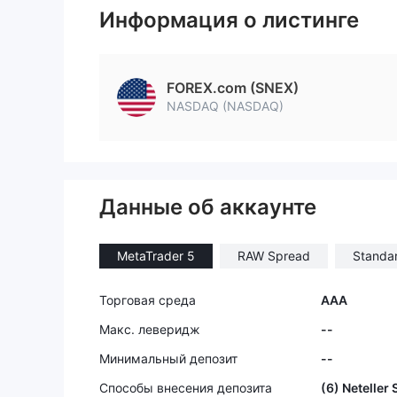
Информация о листинге
FOREX.com (SNEX)
NASDAQ (NASDAQ)
Данные об аккаунте
MetaTrader 5
RAW Spread
Standa
Торговая среда
AAA
Макс. леверидж
--
Минимальный депозит
--
Способы внесения депозита
(6) Neteller S