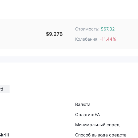
Стоимость:
$67.32
$9.27B
Колебания:
-11.44%
rd
Валюта
ОплатитьEA
Минимальный спред
krill
Способ вывода средств