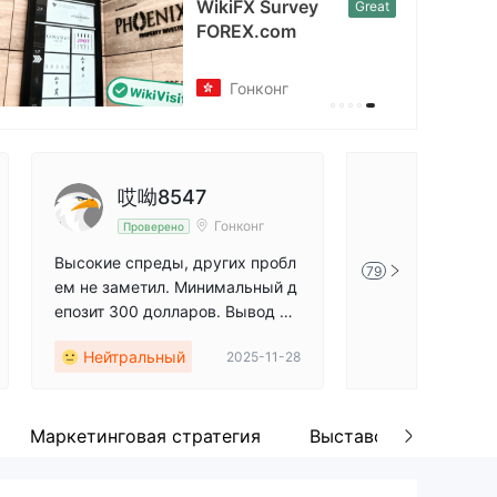
WikiFX Survey
Great
cebook
FOREX.com
https://www.facebook.com/share/17k7c4RszN/?mibextid=wwXIfr
Гонконг
哎呦8547
FX179
Гонконг
Проверено
Проверен
Высокие спреды, других пробл
Большой спред,
79
ем не заметил. Минимальный д
ания относитель
епозит 300 долларов. Вывод ср
едств медленный.
Нейтральный
Нейтральны
2025-11-28
Маркетинговая стратегия
Выставочная площа