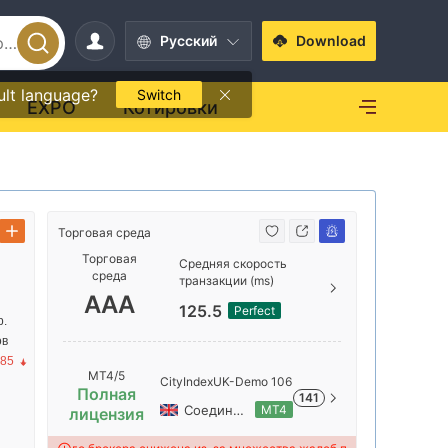
Pусский
Download
ult language?
Switch
EXPO
Котировки
Торговая среда
Торговая с
Торговая
Средняя скорость
среда
транзакции (ms)
AAA
AAA
125.5
Perfect
р.
ов
AA
.85
MT4/5
CityIndexUK-Demo 106
Полная
141
Соединенное Королевство
MT4
лицензия
A