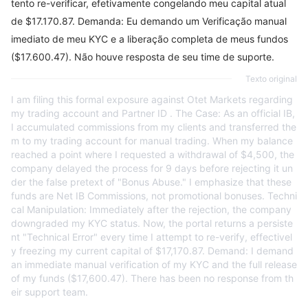
tento re-verificar, efetivamente congelando meu capital atual
de $17.170.87. Demanda: Eu demando um Verificação manual
imediato de meu KYC e a liberação completa de meus fundos
($17.600.47). Não houve resposta de seu time de suporte.
Texto original
I am filing this formal exposure against Otet Markets regarding
my trading account and Partner ID . The Case: As an official IB,
I accumulated commissions from my clients and transferred the
m to my trading account for manual trading. When my balance
reached a point where I requested a withdrawal of $4,500, the
company delayed the process for 9 days before rejecting it un
der the false pretext of "Bonus Abuse." I emphasize that these
funds are Net IB Commissions, not promotional bonuses. Techni
cal Manipulation: Immediately after the rejection, the company
downgraded my KYC status. Now, the portal returns a persiste
nt "Technical Error" every time I attempt to re-verify, effectivel
y freezing my current capital of $17,170.87. Demand: I demand
an immediate manual verification of my KYC and the full release
of my funds ($17,600.47). There has been no response from th
eir support team.