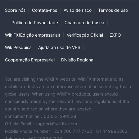
Sobre nós
|
Contate-nos
|
Aviso de risco
|
Termos de uso
|
Política de Privacidade
|
Chamada de busca
|
WikiFX(Edição empresarial)
|
Verificação Oficial
|
EXPO
|
WikiPesquisa
|
Ajuda ao uso de VPS
|
Cooperação Empresarial
|
Divisão Regional
You are visiting the WikiFX website. WikiFX Internet and its
mobile products are an enterprise information searching tool for
global users. When using WikiFX products, users should
consciously abide by the relevant laws and regulations of the
country and region where they are located.
consumer hotline：006531290538
Official Email：support@wikifx.com；
Mobile Phone Number：234 706 777 7762；61 449895363
Telegram：+60 103342306