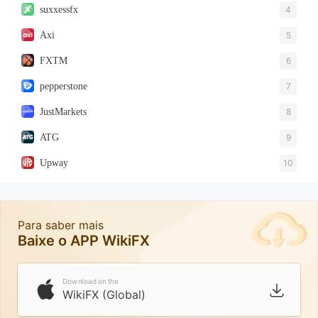
suxxessfx
4
Axi
5
FXTM
6
pepperstone
7
JustMarkets
8
ATG
9
Upway
10
Para saber mais
Baixe o APP WikiFX
Download on the
WikiFX (Global)